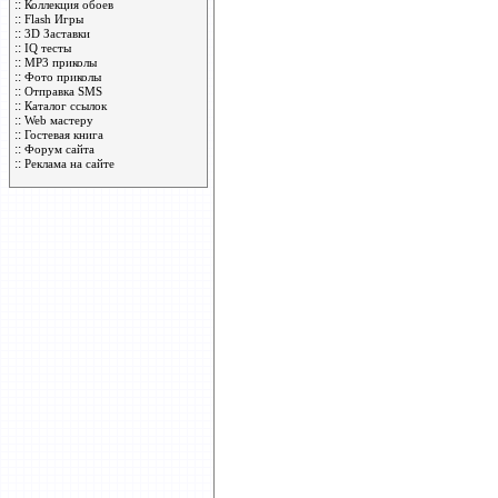
::
Коллекция обоев
::
Flash Игры
::
3D Заставки
::
IQ тесты
::
MP3 приколы
::
Фото приколы
::
Отправка SMS
::
Каталог ссылок
::
Web мастеру
::
Гостевая книга
::
Форум сайта
::
Реклама на сайте