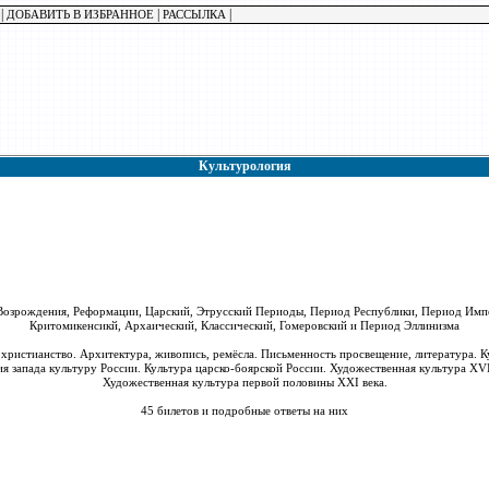
|
|
|
ДОБАВИТЬ В ИЗБРАННОЕ
РАССЫЛКА
Культурология
я, Возрождения, Реформации, Царский, Этрусский Периоды, Период Республики, Период Им
Критомикенсикй, Архаический, Классический, Гомеровский и Период Эллинизма
и христианство. Архитектура, живопись, ремёсла. Письменность просвещение, литература. 
ия запада культуру России. Культура царско-боярской России. Художественная культура XV
Художественная культура первой половины XXI века.
45 билетов и подробные ответы на них