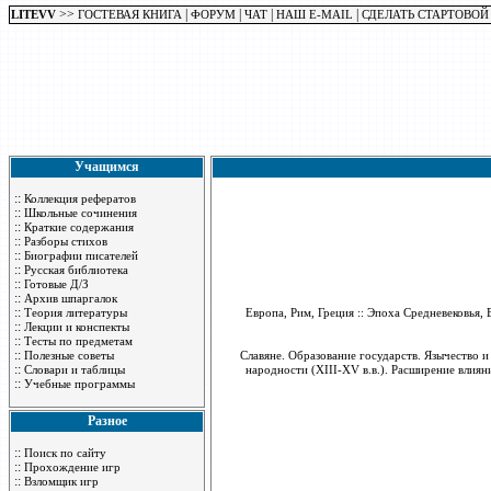
>>
|
|
|
|
LITEVV
ГОСТЕВАЯ КНИГА
ФОРУМ
ЧАТ
НАШ E-MAIL
СДЕЛАТЬ СТАРТОВОЙ
Учащимся
::
Коллекция рефератов
::
Школьные сочинения
::
Краткие содержания
::
Разборы стихов
::
Биографии писателей
::
Русская библиотека
::
Готовые Д/З
::
Архив шпаргалок
::
Теория литературы
Европа, Рим, Греция :: Эпоха Средневековь
::
Лекции и конспекты
::
Тесты по предметам
::
Полезные советы
Славяне. Образование государств. Язычество 
::
Словари и таблицы
народности (XIII-XV в.в.). Расширение влиян
::
Учебные программы
Разное
::
Поиск по сайту
::
Прохождение игр
::
Взломщик игр