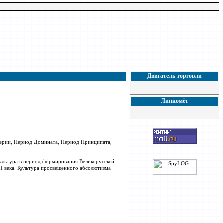
Двигатель торговли
Линкомёт
перии, Период Домината, Период Принципата,
Культура в период формирования Великорусской
II века. Культура просвещенного абсолютизма.