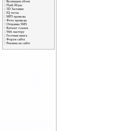
::
Коллекция обоев
::
Flash Игры
::
3D Заставки
::
IQ тесты
::
MP3 приколы
::
Фото приколы
::
Отправка SMS
::
Каталог ссылок
::
Web мастеру
::
Гостевая книга
::
Форум сайта
::
Реклама на сайте