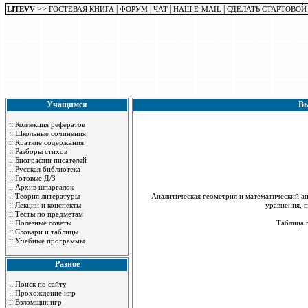
>>
|
|
|
|
LITEVV
ГОСТЕВАЯ КНИГА
ФОРУМ
ЧАТ
НАШ E-MAIL
СДЕЛАТЬ СТАРТОВОЙ
Учащимся
Вы
::
Коллекция рефератов
::
Школьные сочинения
::
Краткие содержания
::
Разборы стихов
::
Биографии писателей
::
Русская библиотека
::
Готовые Д/З
::
Архив шпаргалок
::
Теория литературы
Аналитическая геометрия и математический ан
::
Лекции и конспекты
уравнения, п
::
Тесты по предметам
::
Полезные советы
Таблица 
::
Словари и таблицы
::
Учебные программы
Разное
::
Поиск по сайту
::
Прохождение игр
::
Взломщик игр