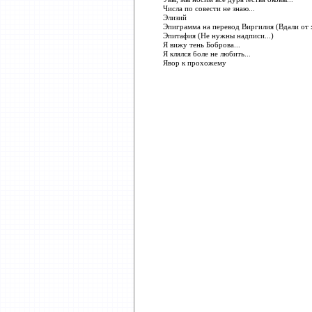
Числа по совести не знаю...
Элизий
Эпиграмма на перевод Виргилия (Вдали от х
Эпитафия (Не нужны надписи...)
Я вижу тень Боброва...
Я клялся боле не любить...
Явор к прохожему