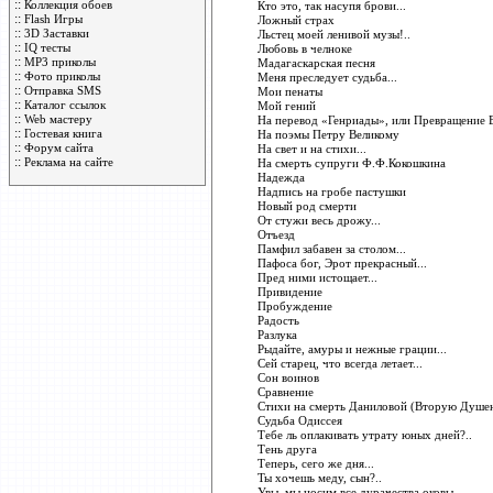
::
Коллекция обоев
Кто это, так насупя брови...
::
Flash Игры
Ложный страх
::
3D Заставки
Льстец моей ленивой музы!..
::
IQ тесты
Любовь в челноке
::
MP3 приколы
Мадагаскарская песня
::
Фото приколы
Меня преследует судьба...
::
Отправка SMS
Мои пенаты
::
Каталог ссылок
Мой гений
::
Web мастеру
На перевод «Генриады», или Превращение 
::
Гостевая книга
На поэмы Петру Великому
::
Форум сайта
На свет и на стихи...
::
Реклама на сайте
На смерть супруги Ф.Ф.Кокошкина
Надежда
Надпись на гробе пастушки
Новый род смерти
От стужи весь дрожу...
Отъезд
Памфил забавен за столом...
Пафоса бог, Эрот прекрасный...
Пред ними истощает...
Привидение
Пробуждение
Радость
Разлука
Рыдайте, амуры и нежные грации...
Сей старец, что всегда летает...
Сон воинов
Сравнение
Стихи на смерть Даниловой (Вторую Душень
Судьба Одиссея
Тебе ль оплакивать утрату юных дней?..
Тень друга
Теперь, сего же дня...
Ты хочешь меду, сын?..
Увы, мы носим все дурачества оковы...