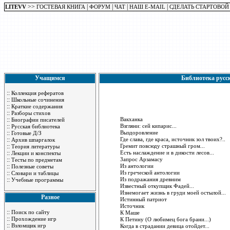
>>
|
|
|
|
LITEVV
ГОСТЕВАЯ КНИГА
ФОРУМ
ЧАТ
НАШ E-MAIL
СДЕЛАТЬ СТАРТОВОЙ
Учащимся
Библиотека русс
::
Коллекция рефератов
::
Школьные сочинения
::
Краткие содержания
::
Разборы стихов
::
Вакханка
Биографии писателей
::
Взгляни: сей кипарис...
Русская библиотека
::
Выздоровление
Готовые Д/З
::
Где слава, где краса, источник зол твоих?..
Архив шпаргалок
::
Гремит повсюду страшный гром...
Теория литературы
::
Есть наслаждение и в дикости лесов...
Лекции и конспекты
::
Запрос Арзамасу
Тесты по предметам
::
Из антологии
Полезные советы
::
Из греческой антологии
Словари и таблицы
::
Из подражания древним
Учебные программы
Известный откупщик Фадей...
Изнемогает жизнь в груди моей остылой...
Разное
Истинный патриот
Источник
::
Поиск по сайту
К Маше
::
Прохождение игр
К Петину (О любимец бога брани...)
::
Взломщик игр
Когда в страдании девица отойдет...