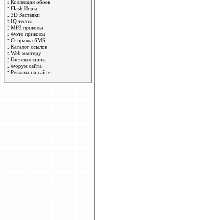
::
Коллекция обоев
::
Flash Игры
::
3D Заставки
::
IQ тесты
::
MP3 приколы
::
Фото приколы
::
Отправка SMS
::
Каталог ссылок
::
Web мастеру
::
Гостевая книга
::
Форум сайта
::
Реклама на сайте