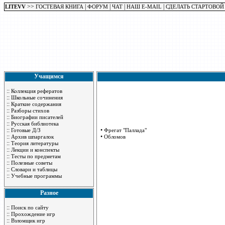
>>
|
|
|
|
LITEVV
ГОСТЕВАЯ КНИГА
ФОРУМ
ЧАТ
НАШ E-MAIL
СДЕЛАТЬ СТАРТОВОЙ
Учащимся
::
Коллекция рефератов
::
Школьные сочинения
::
Краткие содержания
::
Разборы стихов
::
Биографии писателей
::
Русская библиотека
::
•
Готовые Д/З
Фрегат "Паллада"
::
•
Архив шпаргалок
Обломов
::
Теория литературы
::
Лекции и конспекты
::
Тесты по предметам
::
Полезные советы
::
Словари и таблицы
::
Учебные программы
Разное
::
Поиск по сайту
::
Прохождение игр
::
Взломщик игр