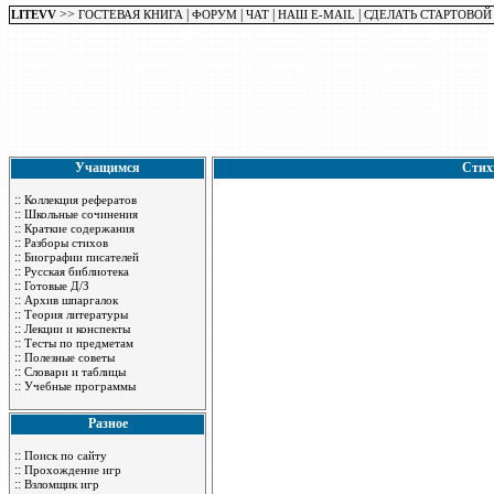
>>
|
|
|
|
LITEVV
ГОСТЕВАЯ КНИГА
ФОРУМ
ЧАТ
НАШ E-MAIL
СДЕЛАТЬ СТАРТОВОЙ
Учащимся
Стих
::
Коллекция рефератов
::
Школьные сочинения
::
Краткие содержания
::
Разборы стихов
::
Биографии писателей
::
Русская библиотека
::
Готовые Д/З
::
Архив шпаргалок
::
Теория литературы
::
Лекции и конспекты
::
Тесты по предметам
::
Полезные советы
::
Словари и таблицы
::
Учебные программы
Разное
::
Поиск по сайту
::
Прохождение игр
::
Взломщик игр