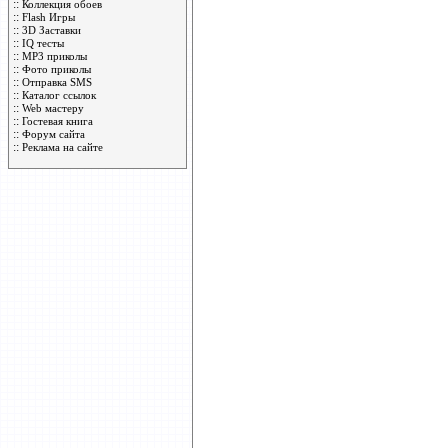
::
Коллекция обоев
::
Flash Игры
::
3D Заставки
::
IQ тесты
::
MP3 приколы
::
Фото приколы
::
Отправка SMS
::
Каталог ссылок
::
Web мастеру
::
Гостевая книга
::
Форум сайта
::
Реклама на сайте