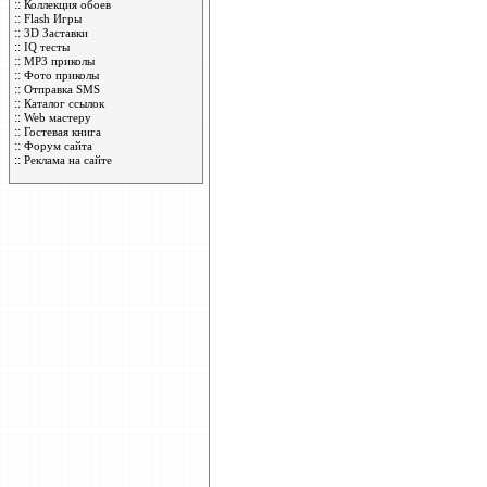
::
Коллекция обоев
::
Flash Игры
::
3D Заставки
::
IQ тесты
::
MP3 приколы
::
Фото приколы
::
Отправка SMS
::
Каталог ссылок
::
Web мастеру
::
Гостевая книга
::
Форум сайта
::
Реклама на сайте