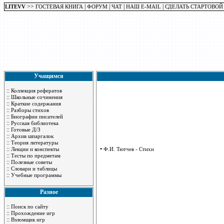
>>
|
|
|
|
LITEVV
ГОСТЕВАЯ КНИГА
ФОРУМ
ЧАТ
НАШ E-MAIL
СДЕЛАТЬ СТАРТОВОЙ
Учащимся
::
Коллекция рефератов
::
Школьные сочинения
::
Краткие содержания
::
Разборы стихов
::
Биографии писателей
::
Русская библиотека
::
Готовые Д/З
::
Архив шпаргалок
::
Теория литературы
::
•
Лекции и конспекты
Ф.И. Тютчев - Стихи
::
Тесты по предметам
::
Полезные советы
::
Словари и таблицы
::
Учебные программы
Разное
::
Поиск по сайту
::
Прохождение игр
::
Взломщик игр