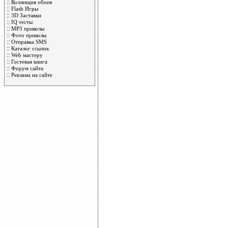
::
Коллекция обоев
::
Flash Игры
::
3D Заставки
::
IQ тесты
::
MP3 приколы
::
Фото приколы
::
Отправка SMS
::
Каталог ссылок
::
Web мастеру
::
Гостевая книга
::
Форум сайта
::
Реклама на сайте