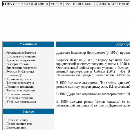
>>
|
|
|
|
LITEVV
ГОСТЕВАЯ КНИГА
ФОРУМ
ЧАТ
НАШ E-MAIL
СДЕЛАТЬ СТАРТОВОЙ
Учащимся
Дудинце
::
Дудинцев Владимир Дмитриевич (р. 1918), прозаи
Коллекция рефератов
::
Школьные сочинения
::
Родился 16 июля (29 н.с.) в городе Купянске Ха
Краткие содержания
::
юридический институт, получив диплом в 1940 г
Разборы стихов
::
Отечественной войны принял участие в боевых 
Биографии писателей
::
военной прокуратуре в Сибири (1942 - 45). В
Русская библиотека
::
"Комсомольская правда", писал очерки. В 1952 в
Готовые Д/З
::
Архив шпаргалок
::
В 1956 был напечатан роман "Не хлебом единым
Теория литературы
::
резкую критику, острые дискуссии. К.Паустовский
Лекции и конспекты
::
Тесты по предметам
::
В 1960 Дудинцев опубликовал аллегорическую "Но
Полезные советы
::
Словари и таблицы
::
В 1986 выходит роман "Белые одежды" (о со
Учебные программы
заставивший говорить об авторе. В.Дудинцев живе
Разное
::
Поиск по сайту
::
Прохождение игр
::
Взломщик игр