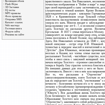
::
Коллекция обоев
::
Flash Игры
::
3D Заставки
::
IQ тесты
::
MP3 приколы
::
Фото приколы
::
Отправка SMS
::
Каталог ссылок
::
Web мастеру
::
Гостевая книга
::
Форум сайта
::
Реклама на сайте