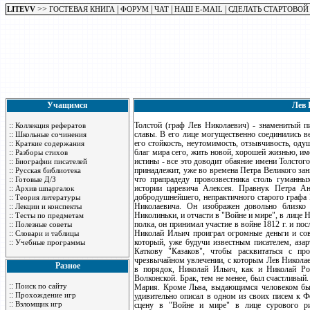
>>
|
|
|
|
LITEVV
ГОСТЕВАЯ КНИГА
ФОРУМ
ЧАТ
НАШ E-MAIL
СДЕЛАТЬ СТАРТОВОЙ
Учащимся
Лев 
::
Толстой (граф Лев Николаевич) - знаменитый писатель, достигший еще небывалой в истории литературы XIX в. славы. В его лице могущественно соединились великий художник с великим моралистом. Личная жизнь Толстого, его стойкость, неутомимость, отзывчивость, одушевление в отстаивании своих идеалов, его попытка отказаться от благ мира сего, жить новой, хорошей жизнью, имеющей в основе своей только высокие, идеальные цели и познание истины - все это доводит обаяние имени Толстого до легендарных размеров. Богатый и знатный род, к которому он принадлежит, уже во времена Петра Великого занимал выдающееся положение. Не лишено своеобразного интереса, что прапрадеду провозвестника столь гуманных идеалов (графу Петру Андреевичу) выпала печальная роль в истории царевича Алексея. Правнук Петра Андреевича, Илья Андреевич, описан в "Войне и мире" в лице добродушнейшего, непрактичного старого графа Ростова. Сын Ильи Андреевича, Николай Ильич, был отцом Льва Николаевича. Он изображен довольно близко к действительности в "Детстве" и "Отрочестве" в лице отца Николиньки, и отчасти в "Войне и мире", в лице Николая Ростова. В чине подполковника Павлоградского гусарского полка, он принимал участие в войне 1812 г. и после заключения мира вышел в отставку. Весело проведя молодость, Николай Ильич проиграл огромные деньги и совершенно расстроил свои дела. Страсть к игре перешла и к сыну, который, уже будучи известным писателем, азартно играл и должен был в начале 60-х годов ускоренно продать Каткову "Казаков", чтобы расквитаться с проигрышем. Остатки этой страсти и теперь еще видны в том чрезвычайном увлечении, с которым Лев Николаевич отдается лаун-тенису. Чтобы привести свои расстроенные дела в порядок, Николай Ильич, как и Николай Ростов, женился на некрасивой и уже не очень молодой княжне Волконской. Брак, тем не менее, был счастливый. У них было четыре сына: Николай, Сергей, Дмитрий и Лев и дочь Мария. Кроме Льва, выдающимся человеком был Николай, смерть которого (за границей, в 1860 г.) Толстой так удивительно описал в одном из своих писем к Фету. Дед Толстого по матери, екатерининский генерал, выведен на сцену в "Войне и мире" в лице сурового ригориста - старого князя Волконского. Лучшие черты своего нравственного закала Лев Николаевич, несомненно, заимствовал от Волконских. Мать Льва Николаевича, с большой точностью изображенная в "Войне и мире" в лице княжны Марьи, владела замечательным даром рассказа, для чего, при своей перешедшей к сыну застенчивости, должна была запираться с собиравшимися около нее в большом числе слушателями в темной комнате. Кроме Волконских, Толстой состоит в близком родстве с целым рядом других аристократических родов - князьями Горчаковыми, Трубецкими и другими. Лев Николаевич родился 28 августа 1828 г. в Крапивенском уезде Тульской губернии (в 15 верстах от Тулы), в получившем теперь всемирную известность наследственном великолепном имении матери - Ясной Поляне. Толстому не было и двух лет, когда умерла его мать. Многих вводит в заблуждение то, что в автобиографическом "Детстве" мать Иртеньева умирает, когда мальчику уже лет 6 - 7, и он вполне сознательно относится к окружающему; но на самом деле мать изображена здесь Толстым по рассказам других. Воспитанием осиротевших детей занялась дальняя родственница, Т.А. Ергольская . В 1837 г. семья переехала в Москву, потому что старшему сыну надо было готовиться к поступлению в университет; но вскоре внезапно умер отец, оставив дела в довольно расстроенном состоянии, и трое младших детей снова поселились в Ясной Поляне, под наблюдением Т.А. Ергольской и тетки по отцу, графини А.М. Остен-Сакен. Здесь Лев Николаевич оставался до 1840 г., когда умерла графиня Остен-Сакен и дети переселились в Казань, к новой опекунше - сестре отца П.И. Юшковой. Этим заканчивается первый период жизни Толстого, с большой точностью в передаче мыслей и впечатлений и лишь с легким изменением внешних подробностей описанный им в "Детстве". Дом Юшковых, несколько провинциального пошиба, но типично-светский, принадлежал к числу самых веселых в Казани; все члены семьи высоко ценили комильфотность и внешний блеск. "Добрая тетушка моя, - рассказывает Толстой, - чистейшее существо, всегда говорила, что она ничего не желала бы так для меня, как того, чтобы я имел связь с замужней женщиной: ri
Коллекция рефератов
::
Школьные сочинения
::
Краткие содержания
::
Разборы стихов
::
Биографии писателей
::
Русская библиотека
::
Готовые Д/З
::
Архив шпаргалок
::
Теория литературы
::
Лекции и конспекты
::
Тесты по предметам
::
Полезные советы
::
Словари и таблицы
::
Учебные программы
Разное
::
Поиск по сайту
::
Прохождение игр
::
Взломщик игр