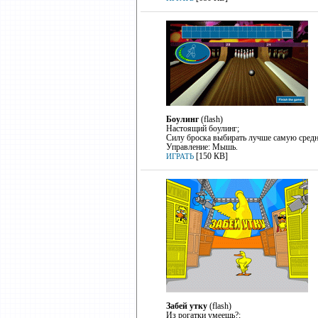
Боулинг
(flash)
Настоящий боулинг;
Силу броска выбирать лучше самую сред
Управление: Мышь.
[150 КB]
ИГРАТЬ
Забей утку
(flash)
Из рогатки умеешь?;