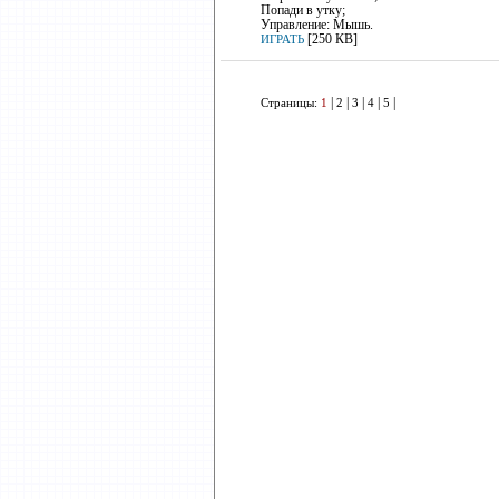
Попади в утку;
Управление: Мышь.
[250 КB]
ИГРАТЬ
|
|
|
|
|
1
2
3
4
5
Страницы: