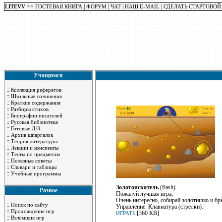
>>
|
|
|
|
LITEVV
ГОСТЕВАЯ КНИГА
ФОРУМ
ЧАТ
НАШ E-MAIL
СДЕЛАТЬ СТАРТОВОЙ
Учащимся
::
Коллекция рефератов
::
Школьные сочинения
::
Краткие содержания
::
Разборы стихов
::
Биографии писателей
::
Русская библиотека
::
Готовые Д/З
::
Архив шпаргалок
::
Теория литературы
::
Лекции и конспекты
::
Тесты по предметам
::
Полезные советы
::
Словари и таблицы
::
Учебные программы
Золотоискатель
(flash)
Разное
Пожалуй лучшая игра;
Очень интересно, собирай золотишко и б
::
Поиск по сайту
Управление: Клавиатура (стрелки).
::
Прохождение игр
[360 КB]
ИГРАТЬ
::
Взломщик игр