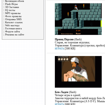
::
Коллекция обоев
::
Flash Игры
::
3D Заставки
::
IQ тесты
::
MP3 приколы
::
Фото приколы
::
Отправка SMS
::
Каталог ссылок
::
Web мастеру
::
Гостевая книга
::
Форум сайта
::
Реклама на сайте
Принц Персии
(flash)
Старая, но хорошая игрушка;
Управление: Клавиатура (стрелки, пробел)
[500 КB]
ИГРАТЬ
Бен-Ладен
(flash)
Четыре игры в одной;
Замочи террористов и набей морду Бен-Ла
Управление: Клавиатура (A S D F). Мышь
[680 КB]
ИГРАТЬ