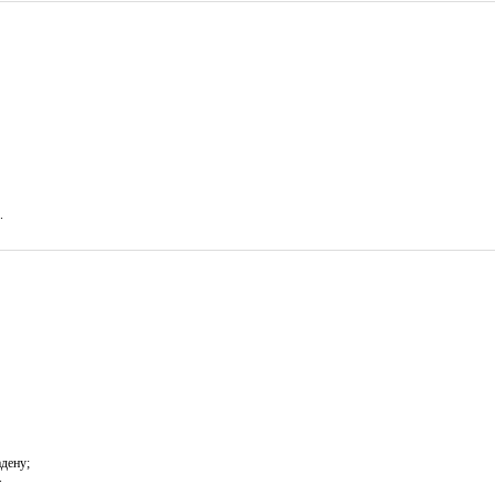
.
дену;
.