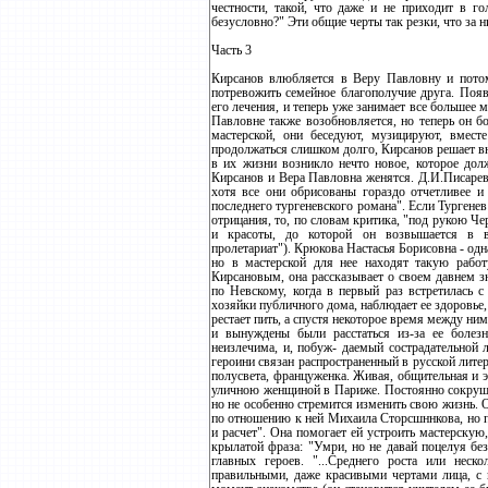
честности, такой, что даже и не приходит в г
безусловно?" Эти общие черты так резки, что за 
Часть 3
Кирсанов влюбляется в Веру Павловну и потому
потревожить семейное благополучие друга. Появ
его лечения, и теперь уже занимает все большее
Павловне также возобновляется, но теперь он б
мастерской, они беседуют, музицируют, вмест
продолжаться слишком долго, Кирсанов решает вн
в их жизни возникло нечто новое, которое до
Кирсанов и Вера Павловна женятся. Д.И.Писарев
хотя все они обрисованы гораздо отчетливее и
последнего тургеневского романа". Если Тургене
отрицания, то, по словам критика, "под рукою Ч
и красоты, до которой он возвышается в 
пролетариат"). Крюкова Настасья Борисовна - одн
но в мастерской для нее находят такую работу
Кирсановым, она рассказывает о своем давнем з
по Невскому, когда в первый раз встретилась с
хозяйки публичного дома, наблюдает ее здоровье, 
рестает пить, а спустя некоторое время между н
и вынуждены были расстаться из-за ее болез
неизлечима, и, побуж- даемый сострадательной 
героини связан распространенный в русской лит
полусвета, француженка. Живая, общительная и э
уличною женщиной в Париже. Постоянно сокрушае
но не особенно стремится изменить свою жизнь.
по отношению к ней Михаила Сторсшннкова, но по
и расчет". Она помогает ей устроить мастерскую
крылатой фраза: "Умри, но не давай поцелуя бе
главных героев. "...Среднего роста или нес
правильными, даже красивыми чертами лица, с 