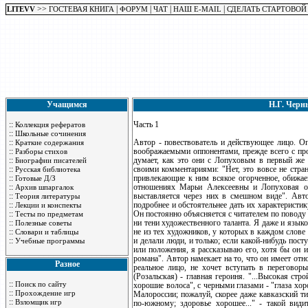
>>
|
|
|
|
LITEVV
ГОСТЕВАЯ КНИГА
ФОРУМ
ЧАТ
НАШ E-MAIL
СДЕЛАТЬ СТАРТОВОЙ
Учащимся
Н.Г. Черн
::
Часть 1
Коллекция рефератов
::
Школьные сочинения
::
Автор - повествователь и действующее лицо. Оп
Краткие содержания
::
воображаемыми оппонентами, прежде всего с пр
Разборы стихов
::
думает, как это они с Лопуховым в первый же в
Биографии писателей
::
своими комментариями: "Нет, это вовсе не стран
Русская библиотека
::
привлекающие к ним всякое огорченное, обижаем
Готовые Д/З
::
отношениях Марьи Алексеевны и Лопуховая он
Архив шпаргалок
::
выставляется через них в смешном виде". Ав
Теория литературы
::
подробнее и обстоятельнее дать их характеристик
Лекции и конспекты
::
Он постоянно объясняется с читателем по поводу 
Тесты по предметам
::
ни тени художественного таланта. Я даже и язык
Полезные советы
::
не из тех художников, у которых в каждом слове
Словари и таблицы
::
и делали люди, и только; если какой-нибудь пос
Учебные программы
или положения, я рассказываю его, хотя бы он 
романа". Автор намекает на то, что он имеет от
Разное
реальное лицо, не хочет вступать в перегово
(Розальская) - главная героиня. "...Высокая ст
::
Поиск по сайту
хорошие волоса", с черными глазами - "глаза хо
::
Прохождение игр
Малороссии; пожалуй, скорее даже кавказский тип
::
Взломщик игр
по-южному; здоровье хорошее..." - такой вид