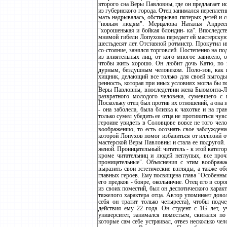
второго сна Веры Павловны, где он предлагает ис
из губернского города. Отец занимался переплетн
мать надрывалась, обстирывая пятерых детей и 
"новым людям". Мерцалова Наталья Андреев
"хорошенькая и бойкая блондин- ка". Впоследст
мнимой гибели Лопухова передает ей мастерскую
шестьдесят лет. Отставной ротмистр. Прокутил и
со-стояние, занялся торговлей. Постепенно на по
из влиятельных лиц, от кого многое зависело, о
чтобы жить хорошо. Он любит дочь Катю, по з
дурным, бездушным человеком. Поло-зов, как и
хищник, делающий все только для своей выгоды,
ренность, которая при иных условиях могла бы 
Веры Павловны, впоследствии жена Быомонта-Ло
развратного молодого человека, сумевшего с
Поскольку отец был против их отношений, а она н
- она заболела, была близка к чахотке и на гр
только сумел убедить ее отца не противиться чув
героине увидеть в Соловцове вовсе не того чел
воображеншо, то есть осознать свое заблужден
которой Лопухов помог избавиться от иллюзий о
мастерской Веры Павловны и стала ее подругой.
женой. Проницательный: читатель - к этой катего
кроме читательниц и людей неглупых, все проч
проницательные". Объяснения с этим воображ
выразить свои эстетические взгляды, а также о
главных героев. Ему посвящена глава "Особенный
его предков - бояре, окольничие. Отец его в сор
из своих поместий, был он деспотического характ
тяжелого характера отца. Автор упоминает дово
себя он тратит только четыреста), чтобы подч
действия ему 22 года. Он студент с 1G лет, у
университет, занимался поместьем, скитался п
которые сам себе устраивал, отвез несколько че