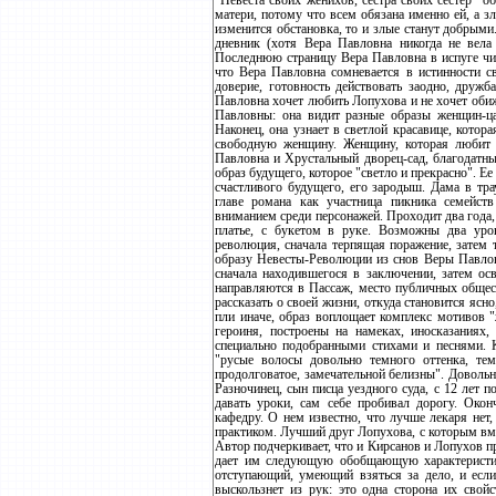
"Невеста своих женихов, сестра своих сестер" о
матери, потому что всем обязана именно ей, а з
изменится обстановка, то и злые станут добрыми
дневник (хотя Вера Павловна никогда не вела
Последнюю страницу Вера Павловна в испуге чита
что Вера Павловна сомневается в истинности св
доверие, готовность действовать заодно, дружба
Павловна хочет любить Лопухова и не хочет обиж
Павловны: она видит разные образы женщин-ца
Наконец, она узнает в светлой красавице, котора
свободную женщину. Женщину, которая любит и
Павловна и Хрустальный дворец-сад, благодатн
образ будущего, которое "светло и прекрасно". Ее
счастливого будущего, его зародыш. Дама в тра
главе романа как участница пикника семейс
вниманием среди персонажей. Проходит два года, и
платье, с букетом в руке. Возможны два уров
революция, сначала терпящая поражение, затем
образу Невесты-Революции из снов Веры Павловн
сначала находившегося в заключении, затем ос
направляются в Пассаж, место публичных общес
рассказать о своей жизни, откуда становится ясно
пли иначе, образ воплощает комплекс мотивов "
героиня, построены на намеках, иносказаниях,
специально подобранными стихами и песнями. 
"русые волосы довольно темного оттенка, тем
продолговатое, замечательной белизны". Довольн
Разночинец, сын писца уездного суда, с 12 лет п
давать уроки, сам себе пробивал дорогу. Окон
кафедру. О нем известно, что лучше лекаря нет,
практиком. Лучший друг Лопухова, с которым вме
Автор подчеркивает, что и Кирсанов и Лопухов п
дает им следующую обобщающую характеристик
отступающий, умеющий взяться за дело, и если
выскользнет из рук: это одна сторона их свой