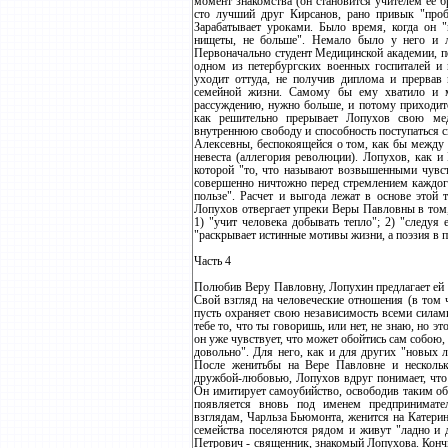
момент знакомства (он становится учителем ее 
сто лучший друг Кирсанов, рано привык "проб
Зарабатывает уроками. Было время, когда он 
нищеты, не больше". Немало было у него и л
Первоначально студент Медицинской академии, п
одном из петербургских военных госпиталей и
уходит оттуда, не получив диплома и прервав 
семейной жизни. Самому бы ему хватило и м
рассуждению, нужно больше, и потому приходитс
как решительно прерывает Лопухов свою мед
внутреннюю свободу и способность поступаться 
Алексевны, беспокоящейся о том, как бы между д
невеста (аллегория революции). Лопухов, как и
которой "то, что называют возвышенными чувст
совершенно ничтожно перед стремлением каждого 
пользе". Расчет и выгода лежат в основе этой 
Лопухов отвергает упреки Веры Павловны в том, 
1) "учит человека добывать тепло"; 2) "следуя
"раскрывает истинные мотивы жизни, а поэзия в п
Часть 4
Полюбив Веру Павловну, Лопухин предлагает ей 
Свой взгляд на человеческие отношения (в том 
пусть охраняет свою независимость всеми силами
тебе то, что ты говоришь, или нет, не знаю, но эт
он уже чувствует, что может обойтись сам собою, 
довольно". Для него, как и для других "новых л
После женитьбы на Вере Павловне и нескольк
дружбой-любовью, Лопухов вдруг понимает, что 
Он имитирует самоубийство, освободив таким обр
появляется вновь под именем предпринимател
взглядам, Чарльза Бьюмонта, женится на Катери
семейства поселяются рядом и живут "ладно и 
Петрович - священник, знакомый Лопухова. Кончи