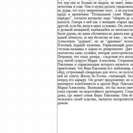
тех пор она ее больше не видала, не знает, жива
нечестная и злая. Она и мужа сделала управляющ
не дурак, тот плут, непременно плут... а не плут
кредо в ироничном "Похвальном слове Марье 
порядку", согласно которому надо "обирать да 
жалость. Говоря о ней как о женщине старых нр
другой, если бы жила в иных условиях. Он, несмо
и дельной женщиной, выбившейся из ничтожества
были дурны, но ваша обстановка не давала вам д
вашей личности, за них бесчестье не вам, - но 
Алексеевну "дурным", но не "дрянным" челов
Плотный, видный мужчина. Управляющий дом
столона-чальника в каком-то департаменте. Дае
сватовства сына хозяйки, которая категоричес
Петровну, что отказ дочери - следствие его восп
под пятой супруги Марьи Алексевны. Сторешпи
Павловны и управляющим которого является ее 
приятелями, что Вера Павловна его любовница, ем
обед, устроенный специально для этого, но получ
ней по совету Жюли Ле-Теллье, считающей, что
вперед его карьеру. Он делает предложение, но и
имитирует влюбленность и просит Веру Павловну
Марьи Алексевны. Возможно, это бы могло имет
глаза героине па недостойного претендента. Ст
дома, где живет семья Веры Павловны. Она не 
пользуясь своей властью, пытается воспрепятс
домом.