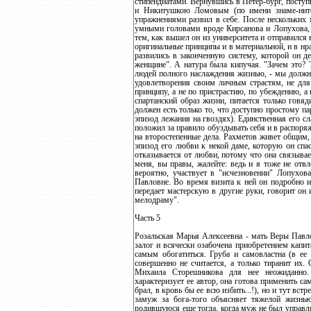
стипендиатами. Вернувшись в Петер-бург, посту
и Никитушкою Ломовым (по имени знаме-нито
упражнениями развил в себе. После нескольких 
умными головами вроде Кирсанова и Лопухова, с
тем, как вышел он из университета и отправился 
оригинальные принципы и в материальной, и в нра
развились в законченную систему, которой он д
женщине". А натура была кипучая. "Зачем это? 
людей полного наслаждения жизнью, - мы должны
удовлетворения своим личным страстям, не для
принципу, а не по пристрастию, по убеждению, а
спартанский образ жизни, питается только говя
должен есть только то, что доступно простому п
эпизод лежания на гвоздях). Единственная его сл
положил за правило обуздывать себя и в распоряж
на второстепенные дела. Рахметов живет общим,
эпизод его любви к некой даме, которую он спа
отказывается от любви, потому что она связывае
меня, вы правы, жалейте: ведь и я тоже не отвл
вероятно, участвует в "исчезновении" Лопухов
Павловне. Во время визита к ней он подробно из
передает мастерскую в другие руки, говорит он 
мелодраму".
Часть 5
Розальская Марья Алексеевна - мать Веры Павло
залог и всячески озабочена приобретением капит
самым обогатиться. Груба и самовластна (в ее 
совершенно не считается, а только тиранит их.
Михаила Сторешникова для нее неожиданно. 
характеризует ее автор, она готова применить са
брал, в кровь бы ее всю избить...!), но и тут вс
замуж за бога-того объясняет тяжелой жизнь
родившуюся еще тогда, когда муж не был управл