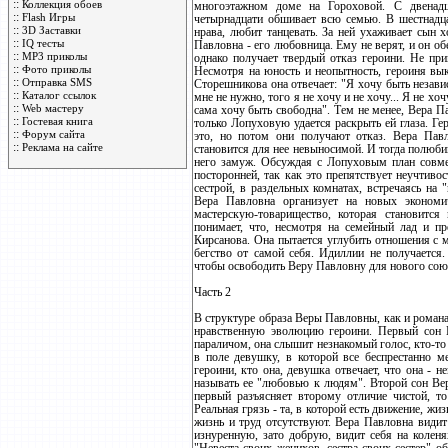
::
Коллекция обоев
многоэтажном доме на Гороховой. С двенадц
::
Flash Игры
четырнадцати обшивает всю семью. В шестнадца
::
3D Заставки
нрава, любит танцевать. За ней ухаживает сын 
::
IQ тесты
Павловна - его любовница. Ему не верят, и он об
::
MP3 приколы
однако получает твердый отказ героини. Не пр
::
Фото приколы
Несмотря на юность и неопытность, героиня вык
::
Отправка SMS
Сторешникова она отвечает: "Я хочу быть независ
::
Каталог ссылок
мне не нужно, того я не хочу и не хочу... Я не хо
::
Web мастеру
сама хочу быть свободна". Тем не менее, Вера П
::
Гостевая книга
только Лопуховую удается раскрыть ей глаза. Гер
::
Форум сайта
это, но потом они получают отказ. Вера Пав
::
Реклама на сайте
становится для нее невыносимой. И тогда полюби
него замуж. Обсуждая с Лопуховым план совмес
посторонней, так как это препятствует неучтивос
сестрой, в раздельных комнатах, встречаясь на 
Вера Павловна организует на новых экономич
мастерскую-товарищество, которая становитс
понимает, что, несмотря на семейный лад и п
Кирсанова. Она пытается углубить отношения с 
бегство от самой себя. Идиллии не получается.
чтобы освободить Веру Павловну для нового союз
Часть 2
В структуре образа Веры Павловны, как и роман
нравственную эволюцию героини. Первый сон 
параличом, она слышит незнакомый голос, кто-то д
в поле девушку, в которой все беспрестанно ме
героини, кто она, девушка отвечает, что она - 
называть ее "любовью к людям". Второй сон Ве
первый разъясняет второму отличие чистой, то 
Реальная грязь - та, в которой есть движение, жиз
жизнь и труд отсутствуют. Вера Павловна види
изнуренную, зато добрую, видит себя на колен