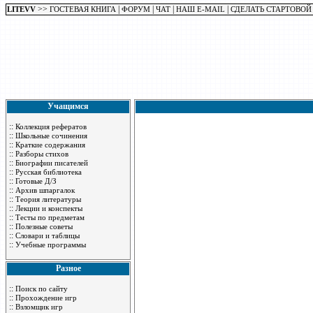
>>
|
|
|
|
LITEVV
ГОСТЕВАЯ КНИГА
ФОРУМ
ЧАТ
НАШ E-MAIL
СДЕЛАТЬ СТАРТОВОЙ
Учащимся
::
Коллекция рефератов
::
Школьные сочинения
::
Краткие содержания
::
Разборы стихов
::
Биографии писателей
::
Русская библиотека
::
Готовые Д/З
::
Архив шпаргалок
::
Теория литературы
::
Лекции и конспекты
::
Тесты по предметам
::
Полезные советы
::
Словари и таблицы
::
Учебные программы
Разное
::
Поиск по сайту
::
Прохождение игр
::
Взломщик игр