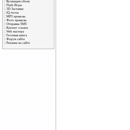
::
Коллекция обоев
::
Flash Игры
::
3D Заставки
::
IQ тесты
::
MP3 приколы
::
Фото приколы
::
Отправка SMS
::
Каталог ссылок
::
Web мастеру
::
Гостевая книга
::
Форум сайта
::
Реклама на сайте