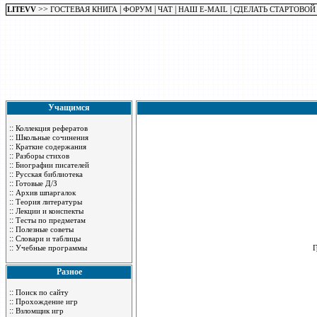
>>
|
|
|
|
LITEVV
ГОСТЕВАЯ КНИГА
ФОРУМ
ЧАТ
НАШ E-MAIL
СДЕЛАТЬ СТАРТОВОЙ
Учащимся
::
Коллекция рефератов
::
Школьные сочинения
::
Краткие содержания
::
Разборы стихов
::
Биографии писателей
::
Русская библиотека
::
Готовые Д/З
::
Архив шпаргалок
::
Теория литературы
::
Лекции и конспекты
::
Тесты по предметам
::
Полезные советы
::
Словари и таблицы
::
Учебные программы
Г
Разное
::
Поиск по сайту
::
Прохождение игр
::
Взломщик игр