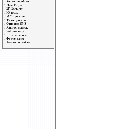
::
Коллекция обоев
::
Flash Игры
::
3D Заставки
::
IQ тесты
::
MP3 приколы
::
Фото приколы
::
Отправка SMS
::
Каталог ссылок
::
Web мастеру
::
Гостевая книга
::
Форум сайта
::
Реклама на сайте