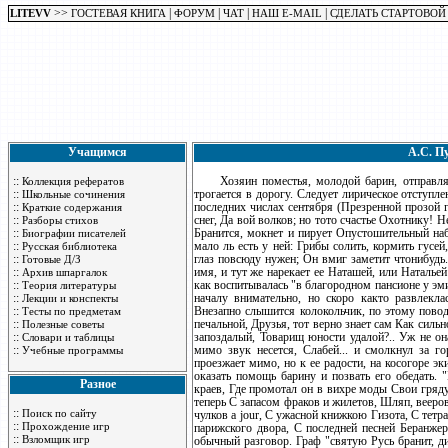
>>
|
|
|
|
LITEVV
ГОСТЕВАЯ КНИГА
ФОРУМ
ЧАТ
НАШ E-MAIL
СДЕЛАТЬ СТАРТОВОЙ
Учащимся
А.С. П
::
Хозяин поместья, молодой барин, отправляет
Коллекция рефератов
::
трогается в дорогу. Следует лирическое отступле
Школьные сочинения
::
последних числах сентября (Презренной прозой г
Краткие содержания
::
снег, Да вой волков; но тото счастье Охотнику! Н
Разборы стихов
::
Бранится, мокнет и пирует Опустошительный наб
Биографии писателей
::
мало ль есть у ней: Грибы солить, кормить гусей
Русская библиотека
::
глаз повсюду нужен; Он вмиг заметит чтонибудь.
Готовые Д/З
::
имя, и тут же нарекает ее Наташей, или Натальей
Архив шпаргалок
::
как воспитывалась "в благородном пансионе у эм
Теория литературы
::
началу внимательно, но скоро както развлекл
Лекции и конспекты
::
Внезапно слышится колокольчик, по этому повод
Тесты по предметам
::
печальной, Друзья, тот верно знает сам Как силь
Полезные советы
::
запоздалый, Товарищ юности удалой?.. Уж не она
Словари и таблицы
::
мимо звук несется, Слабей... и смолкнул за го
Учебные программы
проезжает мимо, но к ее радости, на косогоре 
оказать помощь барину и позвать его обедать.
Разное
краев, Где промотал он в вихре моды Свои гряду
теперь С запасом фраков и жилетов, Шляп, вееров
::
Поиск по сайту
чулков a jour, С ужасной книжкою Гизота, С тет
::
Прохождение игр
парижского двора, С последней песней Беранжера,
::
Взломщик игр
обычный разговор. Граф "святую Русь бранит, див