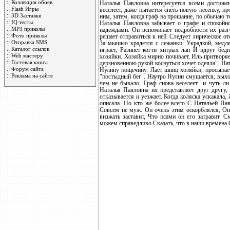
::
Коллекция обоев
Наталья Павловна интересуется всеми достиже
::
Flash Игры
веселеет, даже пытается спеть новую песенку, пр
::
3D Заставки
ним, затем, когда граф на прощание, по обычаю то
::
IQ тесты
Наталья Павловна забывает о графе и спокойн
::
MP3 приколы
надеждами. Он вспоминает подробности их разг
::
Фото приколы
решает отправиться к ней. Следует лирическое о
::
Отправка SMS
За мышью крадется с лежанки: Украдкой, медле
::
Каталог ссылок
играет, Разинет когти хитрых лап И вдруг бед
::
Web мастеру
хозяйки. Хозяйка мирно почивает, Иль притворяет
::
Гостевая книга
дерзновенною рукой коснуться хочет одеяла". Ната
::
Форум сайта
Нулину пощечину. Лает шпиц хозяйки, просыпает
::
Реклама на сайте
"постыдный бег". Наутро Нулин смущается, выход
чем не бывало. Граф снова веселеет "и чуть л
Наталья Павловна их представляет друг другу, 
отказывается и уезжает. Когда коляска ускакала
описала. Но кто же более всего С Натальей Па
Совсем не муж. Он очень этим оскорблялся, Он 
визжать заставит, Что псами он его затравит. 
можем справедливо Сказать, что в наши времена С