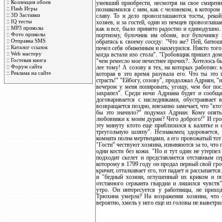
::
Коллекция обоев
умевший приобрести, несмотря на свое смиренно
::
Flash Игры
познакомился с ним, как с человеком, в котором
::
3D Заставки
славу. То и дело провозглашаются тосты, реко
::
IQ тесты
хозяев, и за гостей, один из немцев провозглаша
::
MP3 приколы
как и все, было принято радостно и единодушно.
::
Фото приколы
портному, булочник им обоим, все булочнику 
::
Отправка SMS
обратясь к своему соседу: "Что же? Пей, батюш
::
Каталог ссылок
почел себя обиженным и нахмурился. Никто того н
::
Web мастеру
когда встали изо стола". "Гробовщик пришел домо
::
Гостевая книга
"чем ремесло мое нечестнее прочих?.. Хотелось бы
::
Форум сайта
лее тому! А созову я тех, на которых работаю: 
::
Реклама на сайте
которая в это время разувала его. Что ты это
страсть!" "Ейбогу, созову", продолжал Адриян, "
вечером у меня попировать; угощу, чем бог пос
захрапел". Среди ночи Адриана будят и сообща
договаривается с наследниками, обустраивает
возвращается поздно, внезапно замечает, что "кто
бы это значило?" подумал Адриан. Кому опят
любовники к моим дурам? Чего доброго!" И гро
эту минуту ктото еще приблизился к калитке и 
треугольную шляпу". Незнакомец здоровается,
комната полна мертвецами, а его провожатый то
"Гости" чествуют хозяина, извиняются за то, что 
одни кости без кожи. "Но и тут один не утерпел
подходит скелет и представляется отставным 
которому в 1799 году он продал первый свой гро
кричит, отталкивает его, тот падает и рассыпает
и "бедный хозяин, оглушенный их криком и поч
отставного сержанта гвардии и лишился чувств"
утро. Он интересуется у работницы, не прихо
Трюхина умерла? На возражения хозяина, что о
вероятно, хмель у него еще из головы не выветри