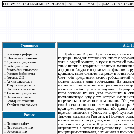
>>
|
|
|
|
LITEVV
ГОСТЕВАЯ КНИГА
ФОРУМ
ЧАТ
НАШ E-MAIL
СДЕЛАТЬ СТАРТОВОЙ
Учащимся
А.С. 
::
Гробовщик Адриан Прохоров переселяется "вс
Коллекция рефератов
::
квартире "порядок установился; кивот с образам
Школьные сочинения
::
углы в задней комнате; в кухне и гостиной пом
Краткие содержания
::
также шкапы с траурными шляпами, мантиями 
Разборы стихов
::
дородного Амура с опрокинутым факелом в рук
Биографии писателей
::
крашеные, также отдаются напрокат и починяются
Русская библиотека
::
Скотт оба представили своих гробокопателей
Готовые Д/З
::
сильнее поразить наше воображение. Из уваже
Архив шпаргалок
::
признаться, что нрав нашего гробовщика сове
Теория литературы
::
обыкновенно был угрюм и задумчив. Он разрешал
Лекции и конспекты
::
когда заставал их без дела глазеющих в окн
Тесты по предметам
::
преувеличенную цену у тех, которые имели несча
Полезные советы
::
погруженный в печальные размышления. "Он дума
Словари и таблицы
::
самой заставы похороны отставного бригадира. 
Учебные программы
предвидел неминуемые расходы, ибо давний за
надеялся выместить убыток на старой купчихе
Разное
Трюхина умирала на Разгуляе, и Прохоров боялся
послать за ним в такую даль, и не сторговалис
::
Поиск по сайту
его новый сосед немец Шульц и приглашает к 
::
Прохождение игр
отправляется в гости к немцусапожнику. "Тесна
::
Взломщик игр
немцамиремесленниками, с их женами и подмасте