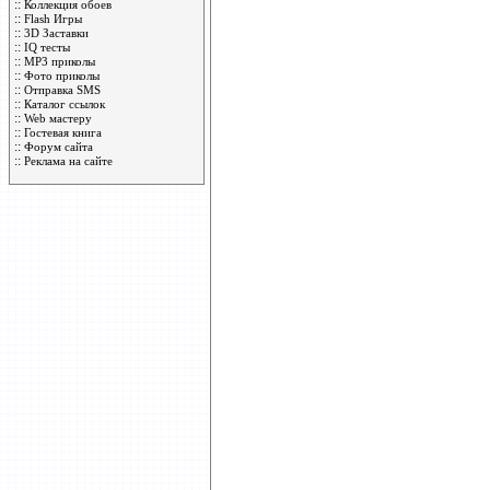
::
Коллекция обоев
::
Flash Игры
::
3D Заставки
::
IQ тесты
::
MP3 приколы
::
Фото приколы
::
Отправка SMS
::
Каталог ссылок
::
Web мастеру
::
Гостевая книга
::
Форум сайта
::
Реклама на сайте