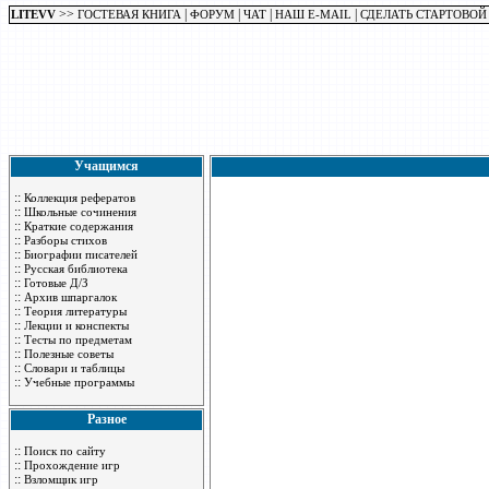
>>
|
|
|
|
LITEVV
ГОСТЕВАЯ КНИГА
ФОРУМ
ЧАТ
НАШ E-MAIL
СДЕЛАТЬ СТАРТОВОЙ
Учащимся
::
Коллекция рефератов
::
Школьные сочинения
::
Краткие содержания
::
Разборы стихов
::
Биографии писателей
::
Русская библиотека
::
Готовые Д/З
::
Архив шпаргалок
::
Теория литературы
::
Лекции и конспекты
::
Тесты по предметам
::
Полезные советы
::
Словари и таблицы
::
Учебные программы
Разное
::
Поиск по сайту
::
Прохождение игр
::
Взломщик игр