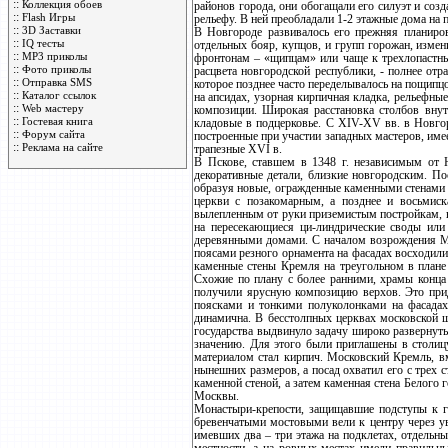
::
Коллекция обоев
районов города, они обогащали его силуэт и соз
::
Flash Игры
рельефу. В ней преобладали 1-2 этажные дома на п
::
3D Заставки
В Новгороде развивалось его прежняя планиров
::
IQ тесты
отдельных бояр, купцов, и групп горожан, изме
::
MP3 приколы
фронтонам – «щипцам» или чаще к трехлопастны
::
Фото приколы
расцвета новгородской республики, - полнее от
::
Отправка SMS
которое позднее часто переделывалось на пощипцо
::
Каталог ссылок
на апсидах, узорная кирпичная кладка, рельефны
::
Web мастеру
композиции. Широкая расстановка столбов внут
::
Гостевая книга
кладовые в подцерковье. С XIV-XV вв. в Новго
::
Форум сайта
построенные при участии западных мастеров, име
::
Реклама на сайте
трапезные XVI в.
В Пскове, ставшем в 1348 г. независимым от Н
декоративные детали, близкие новгородским. П
образуя новые, огражденные каменными стенами 
церкви с позакомарным, а позднее и восьмис
вылепленным от руки приземистым постройкам, в
на пересекающиеся ци-линдрические своды или
деревянными домами. С началом возрождения Мо
поясами резного орнамента на фасадах восходил
каменные стены Кремля на треугольном в плане 
Схожие по плану с более ранними, храмы конца
получили ярусную композицию верхов. Это при
поясками и тонкими полуколонками на фасадах
динамична. В бесстолпных церквах московской 
государства выдвинуло задачу широко развернуть
значению. Для этого были приглашены в столиц
материалом стал кирпич. Московский Кремль, в
нынешних размеров, а посад охватил его с трех 
каменной стеной, а затем каменная стена Белого
Москвы.
Монастыри-крепости, защищавшие подступы к г
бревенчатыми мостовыми вели к центру через у
имевших два – три этажа на подклетах, отдельн