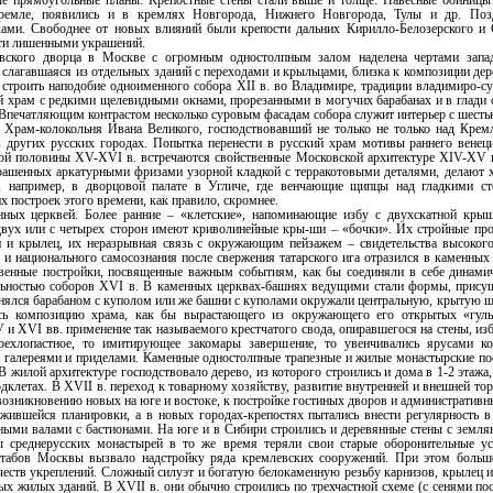
ые прямоугольные планы. Крепостные стены стали выше и толще. Навесные бойницы
ремле, появились и в кремлях Новгорода, Нижнего Новгорода, Тулы и др. Позд
ками. Свободнее от новых влияний были крепости дальних Кирилло-Белозерского и
ти лишенными украшений.
вского дворца в Москве с огромным одностолпным залом наделена чертами запад
, слагавшаяся из отдельных зданий с переходами и крыльцами, близка к композиции де
троить наподобие одноименного собора XII в. во Владимире, традиции владимиро-су
 храм с редкими щелевидными окнами, прорезанными в могучих барабанах и в глади 
 Впечатляющим контрастом несколько суровым фасадам собора служит интерьер с шес
 Храм-колокольня Ивана Великого, господствовавший не только не только над Крем
других русских городах. Попытка перенести в русский храм мотивы раннего венец
рой половины XV-XVI в. встречаются свойственные Московской архитектуре XIV-XV в
крашенных аркатурными фризами узорной кладкой с терракотовыми деталями, делают 
, например, в дворцовой палате в Угличе, где венчающие щипцы над гладкими ст
 построек этого времени, как правило, скромнее.
нных церквей. Более ранние – «клетские», напоминающие избу с двухскатной кры
двух или с четырех сторон имеют криволинейные кры-ши – «бочки». Их стройные про
и и крылец, их неразрывная связь с окружающим пейзажем – свидетельства высокого
а и национального самосознания после свержения татарского ига отразился в каменны
ственные постройки, посвященные важным событиям, как бы соединяли в себе динам
ьностью соборов XVI в. В каменных церквах-башнях ведущими стали формы, присущ
енялся барабаном с куполом или же башни с куполами окружали центральную, крытую 
ь композицию храма, как бы вырастающего из окружающего его открытых «гуль
и XVI вв. применение так называемого крестчатого свода, опиравшегося на стены, из
трехлопастное, то имитирующее закомары завершение, то увенчивались ярусами к
 галереями и приделами. Каменные одностолпные трапезные и жилые монастырские по
 жилой архитектуре господствовало дерево, из которого строились и дома в 1-2 этажа,
клетах. В XVII в. переход к товарному хозяйству, развитие внутренней и внешней тор
 возникновению новых на юге и востоке, к постройке гостиных дворов и административ
жившейся планировки, а в новых городах-крепостях пытались внести регулярность в
ными валами с бастионами. На юге и в Сибири строились и деревянные стены с земл
среднерусских монастырей в то же время теряли свои старые оборонительные уст
штабов Москвы вызвало надстройку ряда кремлевских сооружений. При этом больше
честв укреплений. Сложный силуэт и богатую белокаменную резьбу карнизов, крылец 
ых жилых зданий. B XVII в. они обычно строились по трехчастной схеме (с сенями п