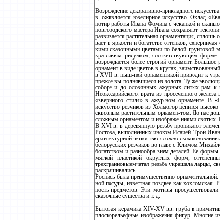
Возрождение декоративно-прикладного искусства 
в. оживляется ювелирное искусство. Оклад «Е
потир работы Ивана Фомина с чеканкой и сканью
новгородского мастера Ивана сохраняют тектони
развивается растительная орнаментация, сплошь 
вает в яркости и богатстве оттенков, сопернича
кими сказочными цветами по белой грунтовой э
кра-сивым рисунком, соответствующим форме и
возрождается более строгий орнамент. Большое 
орнамент в виде цветов в кругах, заимствованный
в XVII в. пыш-ной орнаментикой приводит к утр
прежде вы-полнявшиеся из золота. Ту же эволюц
соборе и до оловянных ажурных литых рам к к
Неокесарийского, врата из просеченного железа
«звериного стиля» в ажур-ном орнаменте. В «
искусство резчиков из Холмогор ценится высоко
сквозным растительным орнамен-том. До нас дош
сложным орнаментом и изображе-ниями святых. Б
В XVI в. в деревянную резьбу проникают элемен
Ростова, выполненных иноком Исаией. Трон Иван
архитектурной четкостью сложно скомпонованных
белорусских резчиков во главе с Климом Михайл
богатством и разнообра-зием деталей. Ее формы
мягкой пластикой округлых форм, оттененны
трехгранновыемчатая резьба украшала ларцы, св
раскрашивались.
Роспись была преимущественно орнаментальной. П
ной посуды, известная позднее как хохломская. Р
ность предметов. Эти мотивы просуществовали 
сказочные существа и т. д.
Бытовая керамика XIV-XV вв. груба и примитив
плоскорельефные изображения фигур. Многие из