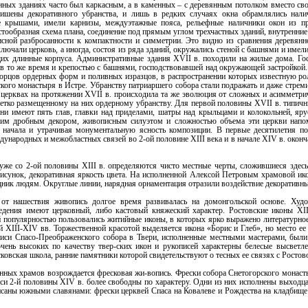
янных зданиях часто был каркасным, а в каменных – с деревянным потолком вместо с
шены декоративного убранства, и лишь в редких случаях окна обрамлялись нали
 крышами, имели карнизы, междуэтажные пояса, рельефные наличники окон из пр
тообразная схема плана, соединение под прямым углом трехчастных зданий, внутренни
ной разбросанности к компактности и симметрии. Это видно из сравнения деревян
ючали церковь, а иногда, состоя из ряда зданий, окружались стеной с башнями и имел
ющих длинные корпуса. Административные здания XVII в. походили на жилые дома. Го
л в то же время и крепостью с башнями, господствовавшей над окружающей застройкой.
орцов ордерных форм и поливных изразцов, в распространении которых известную ро
ого монастыря в Истре. Убранству патриаршего собора стали подражать и даже стреми
церквах на протяжении XVII в. происходила та же эволюция от сложных и асимметр
четко размещенному на них ордерному убранству. Для первой половины XVII в. типич
Они имеют пять глав, главки над приделами, шатры над крыльцами и колокольней, я
оим дробным декором, живописным силуэтом и сложностью объема эти церкви нап
о начала и утрачивая монументальную ясность композиции. В первые десятилетия по
дународных и межобластных связей во 2-ой половине XIII века и в начале XIV в. окон
же со 2-ой половины XIII в. определяются чисто местные черты, сложившиеся здесь
рисунок, декоративная яркость цвета. На исполненной Алексой Петровым храмовой ик
ник людям. Округлые линии, нарядная орнаментация отразили воздействие декоративны
от нашествия живопись долгое время развивалась на домонгольской основе. Худ
ведения имеют церковный, либо кастовый княжеский характер. Ростовские иконы XI
популярностью пользовались житийные иконы, в которых ярко выражено литературное
XIII-XIV вв. Торжественной красотой выделяется икона «Борис и Глеб», но место ее 
списи Спасо-Преображенского собора в Твери, исполненные местными мастерами, был
чень высоких по качеству твер-ских икон и рукописей характерны белесые высветле
ковская школа, ранние памятники которой свидетельствуют о тесных ее связях с Росто
енных храмов возрождается фресковая жи-вопись. Фрески собора Снетогорского монаст
си 2-й половины XIV в. более свободны по характеру. Одни из них исполнены выходца
исаны южными славянами: фрески церквей Спаса на Ковалеве и Рождества на кладбищ