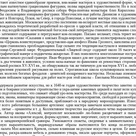
астают известное единообразие приемов, вни-мание мастеров к художественной форме, ч
ильно вытянутыми грациозными фигурами, полны нарядной торжественности. Но в пси
еодосием и Владимиром росписи собора Фера-понтова монастыря близ Кириллова 
к бы скользящими изящными фигурами. Многочислен-ные работы Дионисия и художник
ют в Новгород, Псков, на Север, в города Поволжья, а лучшие мастера этих художеств
ых живописцев. Московское искусство постепенно ни-велирует местные школы и подчин
вождалось теоретической разработкой во-просов о царской власти, об отношении к ней 
 под воздействием начетнической богослов-ской литературы становится надуманно сл
 затемняют содержание и перегружают ком-позицию. Письмо мельчает, стиль теряет мо
ненная на основе «Сказания о князьях Влади-мирских», наглядно иллюстрировала идею 
ина «Церковь воинствующая», представляю-щая апофеоз Ивана Грозного, наполнена алл
денции становились преобладающими. Еще сильнее эти тенденции выступали в миниатюре
Троице-Сергиевой лавре. Фундаментальный «Лицевой свод» содержит около 16 тысяч м
рафической манере и подцвечены акварелью. В них появляются многоплановые построен
положило начало русской гравюре. Иван Федоров нашел для нее художественное решение,
 два течения в живописи, условно назы-ваемые по фамилиям их ревностных сторонни
льной росписи XV-XVI вв., но обнаруживала так же типичную для мастеров XVI в. люб
мления рукописей рисунками на полях. Строгановская школа культивировала мелкое,
х молелен богатых феодалов - ценителей изощренного мастерства. Несколько изнеженн
ким пейзажем характерны для работ масте-ров этой школы – Емельяна Москвитина, Ст
адержала развитие искусства, но к 1640-м годам художественное творчество заметно о
м и боярами усиленное строительство и укра-шение каменных церквей и палат вели куп
 подготовленных, что снижает общий уро-вень мастерства. Но среди выходцев из горо
иси, иконы, миниатюры поражающие свеже-стью мировосприятия, свободой и разнообра
ится более понятным и доступным, приближает-ся к народному мироощущению. Извес
е всего работающих большими артелями: одни мастера намечали композиции на стенах
 пятые – орнаменты и т. д. Коллективное творчество вы-рабатывало четко выраженное
ы. Автор иконы «Алексий, митрополит московский» лю-бовно расцвечивает и пышн
танных на восприятие издали, формы крупнее, линия энергичнее, силуэт выразительнее,
и и западноевропейской гравюры. Умножаются сюжеты, сведенные к занимательному 
чную выразительность, индивидуальные образы вытесняются без конца по-вторя
палата Мос-ковского Кремля, сильно влиявшая на русское искусство в целом. Ее жи
юры, раскра-шивали мебель и домашнюю утварь, писали царские портреты, оформляли 