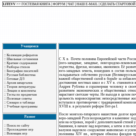
>>
|
|
|
|
LITEVV
ГОСТЕВАЯ КНИГА
ФОРУМ
ЧАТ
НАШ E-MAIL
СДЕЛАТЬ СТАРТОВОЙ
Учащимся
::
Коллекция рефератов
::
С X в. Почти половина Европейской части Росси
Школьные сочинения
::
(юго-западные, западные, новгородско-псковска
Краткие содержания
::
зодчества, фрески, мозаики, иконописи. Её раз
Разборы стихов
::
юго-западных земель, вошедших в состав польск
Биографии писателей
::
складываться собственно русская (Великорусская
Русская библиотека
::
важной общественной силой в борьбе за избавле
Готовые Д/З
::
достижения местных школ и с XV в. становится 
Архив шпаргалок
::
Андрея Рублева и соразмерная человеку в свое
Теория литературы
::
развитием экономических и общественных отнош
Лекции и конспекты
::
нарастают светские черты. Не выходя в целом по
Тесты по предметам
::
цельность мировосприятия: непосредственные жи
Полезные советы
::
вступали в противоречие с традиционной компози
Словари и таблицы
::
XVIII в. в результате реформ Пет-ра I.
Учебные программы
После монголо-татарского нашествия долгое вре
Разное
веро-западной Руси возрождается и каменное зод
или на островах, порой с дополнительной стеной
::
Поиск по сайту
башнями, в начале над воротами, а затем и по в
::
Прохождение игр
валунов наделяло сооружение живописью и усили
::
Взломщик игр
половины XIV вв., которым обмазка фасадов пр