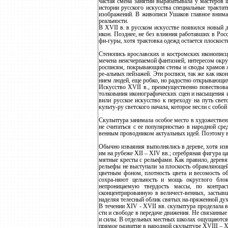
частая смена занятий вырабатывала у мастеров
истории русского искусства специальные трак
изображений. В живописи Ушаков главное вниман
реальности.
В XVII в. в русском искусстве появился новый 
икон. Позднее, не без влияния работавших в Ро
фи-гуры, хотя трактовка одежд остается плоскост
Стенопись ярославских и костромских иконописц
мечена неисчерпаемой фантазией, интересом ок
росписям, покрывающим стены и своды храмов ж
ре-альных пейзажей. Эти росписи, так же как и
нием людей, еще робко, но радостно открывающих
Искусство XVII в., преимущественно повествоват
толкования иконографических сцен и насыщения и
вили русское искусство к переходу на путь све
культу-ру светского начала, которое несли с собо
Скульптура занимала особое место в художествен
не считаться с ее популярностью в народной сре
венным проводником актуальных идей. Поэтому в
Обычно изваяния выполнялись в дереве, хотя из
им на рубеже XII – XIV вв.; серебряная фигура 
мятные кресты с рельефами. Как правило, деревя
рельефы не выступали за плоскость обрамляющей
цветным фоном, плотность цвета и весомость об
сохра-няют цельность и мощь округлого блок
непроницаемую твердость массы, по контра
сконцентрированную в величест-венных, застыв
наделяя телесный облик святых на-пряженной ду
В течении XIV - XVII вв. скульптура проделала 
сти и свободе в передаче движения. Не связанны
и силы. В отдельных местных школах ощущаются 
прямое развитие в народной скульптуре XVIII – X