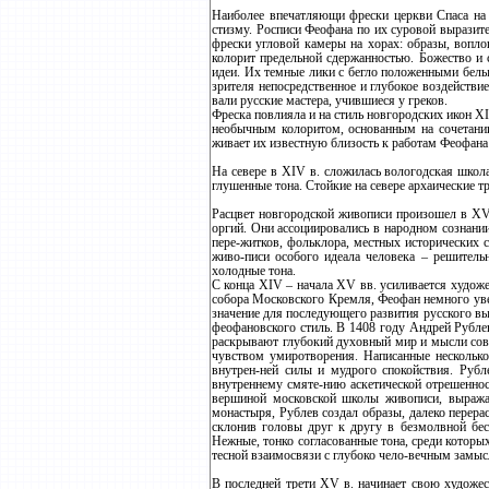
Наиболее впечатляющи фрески церкви Спаса на 
стизму. Росписи Феофана по их суровой выразите
фрески угловой камеры на хорах: образы, вопл
колорит предельной сдержанностью. Божество и 
идеи. Их темные лики с бегло положенными белы
зрителя непосредственное и глубокое воздействи
вали русские мастера, учившиеся у греков.
Фреска повлияла и на стиль новгородских икон 
необычным колоритом, основанным на сочетании
живает их известную близость к работам Феофана
На севере в XIV в. сложилась вологодская школ
глушенные тона. Стойкие на севере архаические 
Расцвет новгородской живописи произошел в XV 
оргий. Они ассоциировались в народном сознани
пере-житков, фольклора, местных исторических 
живо-писи особого идеала человека – решитель
холодные тона.
С конца XIV – начала XV вв. усиливается худож
собора Московского Кремля, Феофан немного увел
значение для последующего развития русского в
феофановского стиль. В 1408 году Андрей Рубле
раскрывают глубокий духовный мир и мысли совр
чувством умиротворения. Написанные несколько
внутрен-ней силы и мудрого спокойствия. Рубл
внутреннему смяте-нию аскетической отрешеннос
вершиной московской школы живописи, выражаю
монастыря, Рублев создал образы, далеко перер
склонив головы друг к другу в безмолвной бес
Нежные, тонко согласованные тона, среди которы
тесной взаимосвязи с глубоко чело-вечным замыс
В последней трети XV в. начинает свою художес