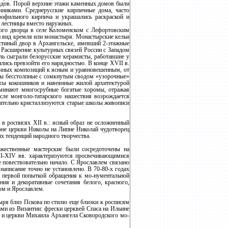
водов. Порой верхние этажи каменных домов были
чниками. Среднерусские кирпичные дома, часто
офильного кирпича и украшались раскраской и
е лестницы вместо наружных.
ного дворца в селе Коломенском с Лефортовским
и вид кремля или монастыря. Монастырские кельи
стиный двор в Архангельске, имевший 2-этажные
 Расширение культурных связей России с Западом
ль сыграли белорусские керамисты, работавшие у
лись превзойти его нарядностью. В конце XVII в.
ичных композиций к ясным и уравновешенным, от
ны бесстолпные с сомкнутым сводом «узорочные»
русы кокошников и навеянные жилой архитектурой
оминают многосрубные богатые хоромы, отражая
сле монголо-татарского нашествия возрождается
чательно кристаллизуются старые школы живописи
 в росписях XII в.: ясный образ не осложненный
оне церкви Николы на Липне Николай чудотворец
х тенденций народного творчества.
ожественные мастерские были сосредоточены на
II-XIV вв. характеризуются просвечивающимися
 повествовательно начало. С Ярославлем связано
написание точно не установлено. В 70-80-х годах
и первой попыткой обращения к мо-нументальной
ния и декоративные сочетания белого, красного,
вом и Ярославлем.
ыря близ Пскова по стилю еще близки к росписям
ми из Византии: фрески церквей Спаса на Ильине
е и церкви Михаила Архангела Сковородского мо-