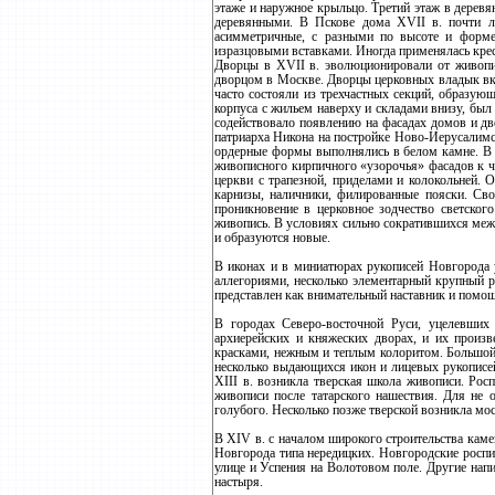
этаже и наружное крыльцо. Третий этаж в дерев
деревянными. В Пскове дома XVII в. почти ли
асимметричные, с разными по высоте и форме
изразцовыми вставками. Иногда применялась крес
Дворцы в XVII в. эволюционировали от живопис
дворцом в Москве. Дворцы церковных владык вкл
часто состояли из трехчастных секций, образу
корпуса с жильем наверху и складами внизу, бы
содействовало появлению на фасадах домов и дв
патриарха Никона на постройке Ново-Иерусалимск
ордерные формы выполнялись в белом камне. В 
живописного кирпичного «узорочья» фасадов к 
церкви с трапезной, приделами и колокольней. 
карнизы, наличники, филированные пояски. Св
проникновение в церковное зодчество светског
живопись. В условиях сильно сократившихся меж
и образуются новые.
В иконах и в миниатюрах рукописей Новгорода у
аллегориями, несколько элементарный крупный 
представлен как внимательный наставник и помощ
В городах Северо-восточной Руси, уцелевших 
архиерейских и княжеских дворах, и их произ
красками, нежным и теплым колоритом. Большой 
несколько выдающихся икон и лицевых рукописей 
XIII в. возникла тверская школа живописи. Ро
живописи после татарского нашествия. Для не о
голубого. Несколько позже тверской возникла мос
В XIV в. с началом широкого строительства кам
Новгорода типа нередицких. Новгородские роспи
улице и Успения на Волотовом поле. Другие нап
настыря.