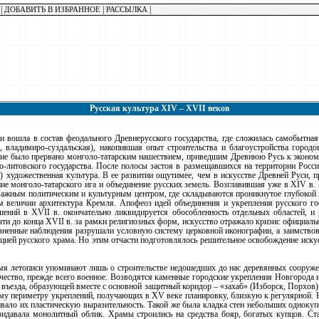
|
|
|
ДОБАВИТЬ В ИЗБРАННОЕ
РАССЫЛКА
Русская культура XIV – XVII веков
и вошла в состав феодального Древнерусского государства, где сложилась самобытна
я, владимиро-суздальская), накопившая опыт строительства и благоустройства город
витие было прервано монголо-татарским нашествием, приведшим Древнюю Русь к эконо
о-литовского государства. После полосы застоя в размещавшихся на территории России
) художественная культура. В ее развитии ощутимее, чем в искусстве Древней Руси, 
ние монголо-татарского ига и объединение русских земель. Возглавившая уже в XIV в.
важным политическим и культурным центром, где складываются проникнутое глубокой в
м величии архитектура Кремля. Апофеоз идей объединения и укрепления русского г
ений в XVII в. окончательно ликвидируется обособленность отдельных областей, и
чти до конца XVII в. за рамки религиозных форм, искусство отражало кризис официаль
зненные наблюдения разрушали условную систему церковной иконографии, а заимствов
цией русского храма. Но этим отчасти подготовлялось решительное освобождение иску
мя летописи упоминают лишь о строительстве недошедших до нас деревянных сооружен
чество, прежде всего военное. Возводятся каменные городские укрепления Новгорода 
 у въезда, образующей вместе с основной защитный коридор – «захаб» (Изборск, Порхов
сему периметру укреплений, получающих в XV веке планировку, близкую к регулярной. Н
вало их пластическую выразительность. Такой же была кладка стен небольших однокуп
идавала монолитный облик. Храмы строились на средства бояр, богатых купцов. С