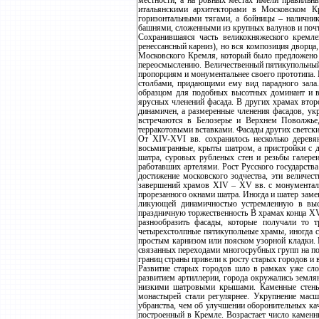
местности, а на ровных местах имели правильн
итальянскими архитекторами в Московском К
горизонтальными тягами, а бойницы – налични
башнями, сложенными из крупных валунов и поч
Сохранившаяся часть великокняжеского кремле
ренессансный карниз), но вся композиция дворца
Московского Кремля, который было предложено с
переосмыслению. Величественный пятикупольный
пропорциям и монументальнее своего прототипа.
столбами, придающими ему вид парадного зала.
образцом для подобных высотных доминант и в 
ярусных членений фасада. В других храмах вто
динамичен, а размеренные членения фасадов, у
встречаются в Белозерье и Верхнем Поволжье
терракотовыми вставками. Фасады других светских
От XIV-XVI вв. сохранилось несколько деревя
восьмигранные, крыты шатром, а пристройки с 
шатра, суровых рубленых стен и резьбы галере
работавших артелями. Рост Русского государств
достижение московского зодчества, эти величе
завершений храмов XIV – XV вв. с монументал
прорезанного окнами шатра. Иногда и шатер зам
ликующей динамичностью устремленную в выс
праздничную торжественность В храмах конца XV 
разнообразить фасады, которые получали то 
четырехстолпные пятикупольные храмы, иногда с
простым карнизом или пояском узорной кладки. В
связанных переходами многосрубных групп на под
границ страны привели к росту старых городов и
Развитие старых городов шло в рамках уже сло
развитием артиллерии, города окружались земля
низкими шатровыми крышами. Каменные стены 
монастырей стали регулярнее. Укрупнение мас
убранства, чем об улучшении оборонительных ка
построенный в Кремле. Возрастает число каменн