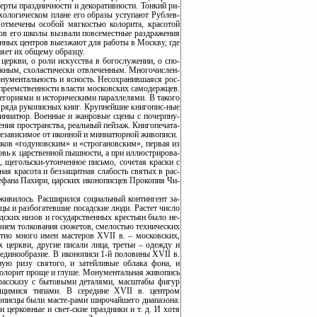
ерты праздничности и декоративности. Тонкий ри-
хологическом плане его образы уступают Рублев-
отмечены особой мягкостью колорита, красотой
ов его школы вызвали повсеместные раздражения
енных центров выезжают для работы в Москву, где
яет их общему образцу.
церкви, о роли искусства в богослужении, о спо-
ожным, схоластически отвлеченным. Многочислен-
нументальность и ясность. Несохранившаяся рос-
преемственности власти московских самодержцев.
егориями и историческими параллелями. В такого
 ряда рукописных книг. Крупнейшие книгопис-ные
иниатюр. Военные и жанровые сцены с почерпну-
ия пространства, реальный пейзаж. Книгопечата-
 независимое от иконной и миниатюрной живописи.
ков «годуновским» и «строгановским», первая из
овь к царственной пышности, а при иллюстрирова-
 щегольски-утонченное письмо, сочетая краски с
ая красота и беззащитная слабость святых в рас-
ефана Пахири, царских иконописцев Прокопия Чи-
живилось. Расширился социальный контингент за-
цы и разбогатевшие посадские люди. Растет число
дских низов и государственных крестьян было не-
зием толкования сюжетов, смелостью технических
тно много имен мастеров XVII в. – московских,
 церкви, другие писали лица, третьи – одежду и
 единообразие. В иконописи 1-й половины XVII в.
ую ризу святого, и затейливые облака фона, и
 колорит проще и глуше. Монументальная живопись
рассказу с бытовыми деталями, масштабы фигур
ющимися типами. В середине XVII в. центром
вописцы были масте-рами широчайшего диапазона:
церковные и свет-ские праздники и т. д. И хотя