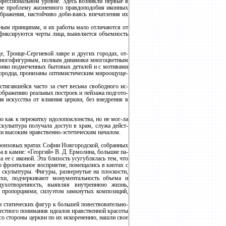
фессиональном уровне. Здесь возникли первые в
ие проблему жизненного правдоподобия иконных
бражения, настойчиво доби-ваясь впечатления их
сным принципам, и их работы мало отличаются от
 фиксируются черты лица, выявляется объемность
, Троице-Сергиевой лавре и других городах, от-
ь многофигурным, полным динамики многоцветным
онко подмеченных бытовых деталей и с мотивами
огородца, пронизаны оптимистическим мироощуще-
стигавшейся часто за счет весьма свободного ис-
зображению реальных построек и пейзажа подгото-
я искусства от влияния церкви, без внедрения в
о как к пережитку идолопоклонства, но не мог-ла
скульптура получала доступ в храм, служа дейст-
ли высоким нравственно-эстетическим началом.
бронзовых вратах Софии Новгородской, собранных
 в камне: «Георгий» В. Д. Ермолина, большие па-
ее с иконой. Эта близость усугублялась тем, что
 фронтальное восприятие, помещались в киотах с
 скульптуры. Фигуры, развернутые на плоскости,
ехи, подчеркивают монументальность объема и
ухотворенность, выявляя внутреннюю жизнь,
, пропорциями, силуэтом замкнутых композиций,
и статических фигур к большей повествовательно-
местного понимания идеалов нравственной красоты
о стороны церкви по их искоренению, нашли свое