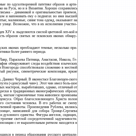
ые по одухотворенной патетике образов и арти-
ко на Руси, но и в Византии. Хорошо сохранились
письма – динамикой и оригинальностью приемов,
еком и напоминать ему о подвигах во имя высшей
тые, малиновые, синие тона одежд, оказывают на
е улице. Возможно, что в их исполнении участво-
ев XIV в. выделяются смелой цветовой леп-кой и
ть образов святых не псковских иконах обнару-
ских иконах преобладают темные, несколько при-
тники более раннего периода.
авр, Параскева Пятница, Анастасия, Никола, Ге-
рафия обнаруживает следы воздействия языческих
ни Новгорода способствовали сложению в местной
тый рисунок, симметрические композиции, яркие
, Даниил Черный. В иконостасе Благовещен-ского
луэта («деисусный чин»). Этот чин имел боль-шое
ых мастеров, выработавших, однако, отличный от
фрески в традиционных иконографических образах
од, мягкие гармоничные тона живописи пронизаны
 деисуса. Образ благословляющего Христа полон
го состояния человека. В его работах не смену
твенной правоты. Произведения Рублева, являясь
оица», написанной для собора Троице-Сергиева
и духовного единства. Фигуры ангелов, сидящих,
троение светлой сосредоточенной задумчивости.
омпозиции с ее выразительным ритмом находятся в
вшихся в период образования русского централи-