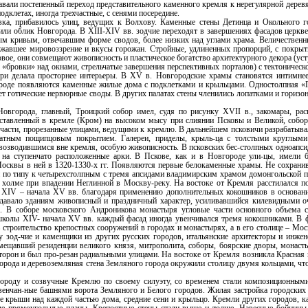
давали постепенный переход представительного каменного кремля к нерегулярной дере
одклетах, иногда трехчастные, с сенями посередине.
ка, прибавилось улиц, ведущих к Волхову. Каменные стены Детинца и Окольного го
нили облик Новгорода. В XIII-XIV вв. зодчие переходят в завершениях фасадов церк
м кривым, отвечавшим форме сводов, более низких над углами храма. Величествен
ражавшее мировоззрение и вкусы горожан. Стройные, удлиненных пропорций, с покры
вое, они совмещают живописность и пластическое богатство архитектурного декора (ус
е «бровки» над окнами, стрельчатые завершения перспективных порталов) с тектоничес
ри делала просторнее интерьеры. В XV в. Новгородские храмы становятся интимнее
роде появляются каменные жилые дома с подклетками и крыльцами. Одностолпная «Г
ет готические нервюрные своды. В других палатах стены членились лопатками и гориз
овгорода, главный, Троицкий собор имел, судя по рисунку XVII в., закомары, ра
оставленный в кремле (Кром) на высоком мысу при слиянии Псковы и Великой, собор 
части, прорезанные улицами, ведущими к кремлю. В дальнейшем псковичи разрабатыва
катным пощипцовым покрытием. Галереи, приделы, крыль-ца с толстыми круглыми
озводившимся вне кремля, особую живописность. В псковских бес-столпных одноапси
 на ступенчато расположенные арки. В Пскове, как и в Новгороде ули-цы, имели 
сквы в ней в 1320-1330-х гг. Появляются первые белокаменные храмы. Не сохранив
и по типу к четырехстолпным с тремя апсидами владимирским храмом домонгольской п
холме при впадении Неглинной в Москву-реку. На востоке от Кремля расстилался по
 XIV – начала XV вв. благодаря применению дополнительных кокошников в основани
давало зданиям живописный и праздничный характер, усиливавшийся килевидными оч
. В соборе московского Андроникова монастыря угловые части основного объема с
школы XIV- начала XV вв. каждый фасад иногда увенчивался тремя кокошниками. В 
 строительство крепостных сооружений в городах и монастырях, а в его столице – Мо
у зод-чие и каменщики из других русских городов, итальянские архитекторы и инж
мещавший резиденции великого князя, митрополита, соборы, боярские дворы, монаст
сторон и был про-резан радиальными улицами. На востоке от Кремля возникла Красная п
 города и деревоземляная стена Земляного города окружили столицу двумя кольцами, чт
ороду и созвучные Кремлю по своему силуэту, со временем стали композиционным
венчан-ные башнями ворота Земляного и Белого городов. Жилая застройка городских 
ые крыши над каждой частью дома, средние сени и крыльцо. Кремли других городов, ка