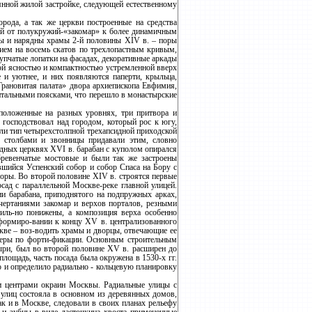
вянной жилой застройке, следующей естественному
рода, а так же церкви построенные на средства
вей от полукружий-«закомар» к более динамичным
ны и нарядны храмы 2-й половины XIV в. – поры
тием на восемь скатов по трехлопастным кривым,
тупчатые лопатки на фасадах, декоративные аркады
кой ясностью и компактностью устремленной вверх
 и уютнее, и них появляются паперти, крыльца,
рановитая палата» двора архиепископа Евфимия,
онтальными поясками, что перешло в монастырские
сположенные на разных уровнях, три притвора и
господствовал над городом, который рос к югу,
ли тип четырехстолпной трехапсидной приходской
 столбами и звонницы придавали этим, словно
дных церквях XVI в. барабан с куполом опирался
бревенчатые мостовые и были так же застроены
шийся Успенский собор и собор Спаса на Бору с
оры. Во второй половине XIV в. строятся первые
сад с параллельной Москве-реке главной улицей.
и барабана, приподнятого на подпружных арках,
ертаниями закомар и верхов порталов, резными
иль-но понижены, а композиция верха особенно
формиро-вании к концу XV в. централизованного
скве – воз-водить храмы и дворцы, отвечающие ее
енеры по форти-фикации. Основным строительным
ыри, был во второй половине XV в. расширен до
лощадь, часть посада была окружена в 1530-х гг.
о и определило радиально - кольцевую планировку
и центрами окраин Москвы. Радиальные улицы с
улиц состояла в основном из деревянных домов,
к и в Москве, следовали в своих планах рельефу