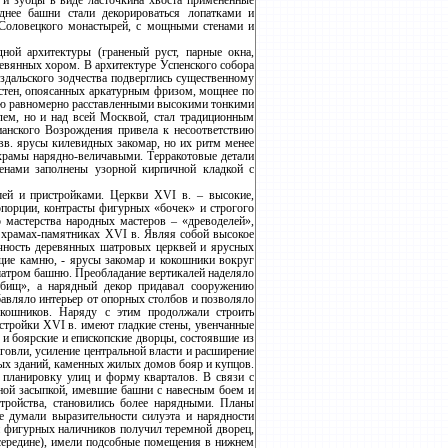
 и зубцы в виде ласточкина хвоста примененные
нее башни стали декорироваться лопатками и
 Соловецкого монастырей, с мощными стенами и
ной архитектуры (граненый руст, парные окна,
ревянных хором. В архитектуре Успенского собора
здальского зодчества подверглись существенному
стен, опоясанных аркатурным фризом, мощнее по
тью равномерно расставленными высокими тонкими
лем, но и над всей Москвой, стал традиционным
ианского Возрождения привела к несоответствию
в. ярусы килевидных закомар, но их ритм менее
храмы нарядно-величавыми. Терракотовые детали
енами заполнены узорной кирпичной кладкой с
шей и пристройками. Церкви XVI в. – высокие,
порции, контрасты фигурных «бочек» и строгого
 мастерства народных мастеров – «древоделей»,
х храмах-памятниках XVI в. Являя собой высокое
ичность деревянных шатровых церквей и ярусных
ие камню, - ярусы закомар и кокошники вокруг
шатром башню. Преобладание вертикалей наделяло
бищ», а нарядный декор придавал сооружению
бавляло интерьер от опорных столбов и позволяло
окошников. Наряду с этим продолжали строить
стройки XVI в. имеют гладкие стены, увенчанные
 и боярские и епископские дворцы, состоявшие из
говли, усиление центральной власти и расширение
ных зданий, каменных жилых домов бояр и купцов.
 планировку улиц и форму кварталов. В связи с
яной засыпкой, имевшие башни с навесным боем и
ройства, становились более нарядными. Планы
 думали выразительности силуэта и нарядности
и фигурных наличников получил теремной дворец,
осередине), имели подсобные помещения в нижнем