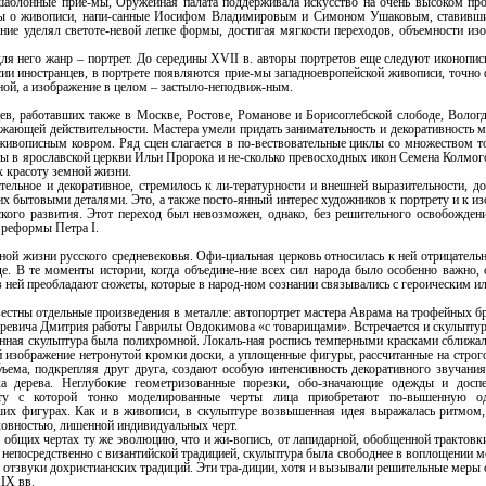
 шаблонные прие-мы, Оружейная палата поддерживала искусство на очень высоком про
таты о живописи, напи-санные Иосифом Владимировым и Симоном Ушаковым, ставивш
ие уделял светоте-невой лепке формы, достигая мягкости переходов, объемности изо
для него жанр – портрет. До середины XVII в. авторы портретов еще следуют иконопи
ссии иностранцев, в портрете появляются прие-мы западноевропейской живописи, точно
ной, а изображение в целом – застыло-неподвиж-ным.
ев, работавших также в Москве, Ростове, Романове и Борисоглебской слободе, Вологде
ружающей действительности. Мастера умели придать занимательность и декоративност
ивописным ковром. Ряд сцен слагается в по-вествовательные циклы со множеством т
коны в ярославской церкви Ильи Пророка и не-сколько превосходных икон Семена Колм
 красоту земной жизни.
ельное и декоративное, стремилось к ли-тературности и внешней выразительности, до
х бытовыми деталями. Это, а также посто-янный интерес художников к портрету и к и
тского развития. Этот переход был невозможен, однако, без решительного освобождени
й реформы Петра I.
ной жизни русского средневековья. Офи-циальная церковь относилась к ней отрицательн
де. В те моменты истории, когда объедине-ние всех сил народа было особенно важно, 
 ней преобладают сюжеты, которые в народ-ном сознании связывались с героическим и
вестны отдельные произведения в металле: автопортрет мастера Аврама на трофейных 
царевича Дмитрия работы Гаврилы Овдокимова «с товарищами». Встречается и скульптура
нная скульптура была полихромной. Локаль-ная роспись темперными красками сближала 
 изображение нетронутой кромки доски, а уплощенные фигуры, рассчитанные на строго
ъема, подкрепляя друг друга, создают особую интенсивность декоративного звучания
а дерева. Неглубокие геометризованные порезки, обо-значающие одежды и досп
сту с которой тонко моделированные черты лица приобретают по-вышенную од
ших фигурах. Как и в живописи, в скульптуре возвышенная идея выражалась ритмом
ховностью, лишенной индивидуальных черт.
в общих чертах ту же эволюцию, что и жи-вопись, от лапидарной, обобщенной трактовк
е непосредственно с византийской традицией, скульптура была свободнее в воплощении 
отзвуки дохристианских традиций. Эти тра-диции, хотя и вызывали решительные меры с
IX вв.