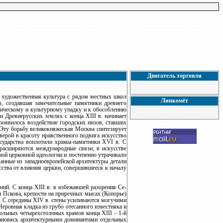
Двигатель торговли
я художественная культура с рядом местных школ
Линкомёт
ов, создавшая замечательные памятники древнего
мическому и культурному упадку и к обособлению
 Древнерусских землях с конца XIII в. начинает
проявилось воздействие городских низов, ставших
 Эту борьбу великокняжеская Москва синтезирует
ерой в красоту нравственного подвига искусство
осударства воплотили храмы-памятники XVI в. С
 расширяются международные связи, в искусстве
ной церковной идеологии и постепенно утрачивало
анные из западноевропейской архитектуры детали
сства от влияния церкви, совершившееся к началу
ий. С конца XIII в. в избежавшей разорения Се-
и Пскова, крепости на приречных мысах (Копорье)
). С середины XIV в. стены усиливаются могучими
еровная кладка из грубо отесанного известняка и
ольных четырехстолпных храмов конца XIII – 1-й
тановясь архитектурными доминантами отдельных