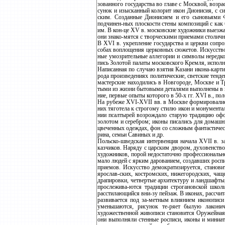
зованного государства во главе с Москвой, возр
сунок и изысканный колорит икон Дионисия, с с
ским. Созданные Дионисием и его сыновьями Ф
подчинен-ных плоскости стены композиций с ка
им. В кон-це XV в. московские художники выезжа
они знако-мятся с творческими приемами столичн
В XVI в. укрепление государства и церкви сопро
собах воплощения церковных сюжетов. Искусство
ные умозрительные аллегории и символы нередко
пись Золотой палаты московского Кремля, испол
Написанная по случаю взятия Казани икона-карт
рода произведениях политические, светские тен
мастерские находились в Новгороде, Москве и 
тыми из жизни бытовыми деталями выполнены в г
ние, первые опыты которого в 50-х гг. XVI в., 
На рубеже XVI-XVII вв. в Москве формировались
них тяготела к строгому стилю икон и монумента
нии псалтырей возрождало старую традицию офор
золотом и серебром; иконы писались для домашни
цвеченных одеждах, фон со сложным фантастичес
рина, семьи Савиных и др.
Польско-шведская интервенция начала XVII в. з
казчиков. Наряду с царским двором, духовенство
художников, порой недостаточно профессионально
мало людей с ярким дарованием, создавших росп
приемов. Искусство демократизируется, станов
ярослав-ских, костромских, нижегородских, чащ
драпировки, четвертые архитектуру и ландшафты,
прослежива-ются традиции строгановской школ
расстилающийся вни-зу пейзаж. В иконах, рассчи
развивается под за-метным влиянием иконопис
уменьшаются, рисунок те-ряет былую лакони
художественной живописи становится Оружейная 
они выполняли стенные росписи, иконы и миниат