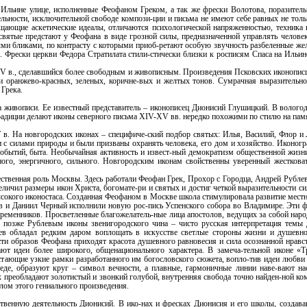
Ильине улице, исполненные Феофаном Греком, а так же фрески Волотова, поразительн
льности, исключительной свободе компози-ции и письма не имеют себе равных не толь
ощающие аскетические идеалы, отличаются психологической напряженностью, техника 
святые предстают у Феофана в виде грозной силы, предназначенной управлять челов
ми бликами, по контрасту с которыми приоб-ретают особую звучность разбеленные жел
е. Фрески церкви Федора Стратилата стили-стически близки к росписям Спаса на Ильин
XIV в., сделавшийся более свободным и живописным. Произведения Псковских иконописц
 оранжево-красных, зеленых, коричне-вых и желтых тонов. Сумрачная выразительнос
 Грека.
а живописи. Ее известный представитель – иконописец Дионисий Глушицкий. В вологод
традиции делают иконы северного письма XIV-XV вв. нередко похожими по стилю на памя
в. На новгородских иконах – специфиче-ский подбор святых: Илья, Василий, Флор и Л
и с силами природы и были призваны охранять человека, его дом и хозяйство. Иконог
событий, быта. Необычайная активность и извест-ный демократизм общественной жиз
ного, энергичного, сильного. Новгородским иконам свойственны уверенный жесткова
ественная роль Москвы. Здесь работали Феофан Грек, Прохор с Городца, Андрей Рублев
ичил размеры икон Христа, богомате-ри и святых и достиг четкой выразительности си
ысокого иконостаса. Созданная Феофаном в Москве школа стимулировала развитие местн
в и Даниил Черный исполнили новую рос-пись Успенского собора во Владимире. Эти 
еменников. Просветленные благожелатель-ные лица апостолов, ведущих за собой нар
 позже Рублевым иконы звенигородского чина – чисто русская интерпретация темы
ев обладал редким даром воплощать в искусстве светлые стороны жизни и душевно
ти образов Феофана приходят красота душевного равновесия и сила осознанной нравс
т идеи более широкого, общенационального характера. В замеча-тельной иконе «Тр
астающие узкие рамки разработанного им богословского сюжета, вопло-тив идеи любви 
еде, образуют круг – символ вечности, а плавные, гармоничные линии наве-вают нас
х преобладают золотистый и звонкий голубой, внутренняя свобода точно найден-ной к
лом этого гениального произведения.
твенную деятельность Дионисий. В ико-нах и фресках Дионисия и его школы, создава