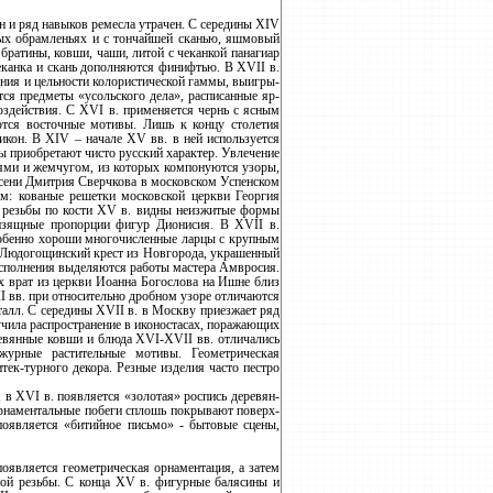
н и ряд навыков ремесла утрачен. С середины XIV
ых обрамленьях и с тончайшей сканью, яшмовый
ратины, ковши, чаши, литой с чеканкой панагиар
еканка и скань дополняются финифтью. В XVII в.
ения и цельности колористической гаммы, выигры-
тся предметы «усольского дела», расписанные яр-
здействия. С XVI в. применяется чернь с ясным
ются восточные мотивы. Лишь к концу столетия
икон. В XIV – начале XV вв. в ней используется
ры приобретают чисто русский характер. Увлечение
нями и жемчугом, из которых компонуются узоры,
 сени Дмитрия Сверчкова в московском Успенском
м: кованые решетки московской церкви Георгия
ах резьбы по кости XV в. видны неизжитые формы
-изящные пропорции фигур Дионисия. В XVII в.
Особенно хороши многочисленные ларцы с крупным
у Людогощинский крест из Новгорода, украшенный
исполнения выделяются работы мастера Амвросия.
х врат из церкви Иоанна Богослова на Ишне близ
 вв. при относительно дробном узоре отличаются
алл. С середины XVII в. в Москву приезжает ряд
чила распространение в иконостасах, поражающих
ревянные ковши и блюда XVI-XVII вв. отличались
журные растительные мотивы. Геометрическая
ек-турного декора. Резные изделия часто пестро
 в XVI в. появляется «золотая» роспись деревян-
о орнаментальные побеги сплошь покрывают поверх-
появляется «битийное письмо» - бытовые сцены,
является геометрическая орнаментация, а затем
ной резьбы. С конца XV в. фигурные балясины и