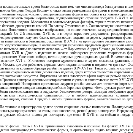
в послемонгольское время было ослож-нено тем, что многие мастера были угнаны в пле
вангелия боярина Федора Кошки» с чекан-ными рельефными фигурами в многолопастн
, чеканные кадила, «сионы», воспроизводя-щие формы шатровых и купольных храмов, б
ческую ясность формы и орнамента, подчер-кивающего строение предмета. В XVI в. ч
оплетающая изделия. Московская и сольвыче-годская финифть, теряя в тонкости исполн
я с блеском драгоценных камней. По заказу Строгановых в Сольвычегодске изготовляю
мали. Появляются сюжетные изображения, но-сящие отпечаток западноевропейского во
зделий. Со 2-й половины XVII в. и в черни нарас-тает узорчатость, распространя
распространение получает басма, покрывающая изделия из дерева, украшающая фоны 
 из византийских и балканских рукописей. В XVII в. ее при-чудливые растительные узо
ате художественной меры, в особенности при украшении предметов драгоценными кам
ию испытало литье из цветных металлов – от Царь-пушки Андрея Чохова до бронзовой
иотам XVII в. Даже в изделиях из железа наблюдается увле-чение узорностью фор
 в рязанском Успенском соборе, петли и дверные ручки рядовых зданий. В памятник
Распятии» XVI в. Угличского историко-художественного музея сказались удлиненно
 в Москве, где они работают, украшая свои изделия птицами и зверями «в тра-вах». 
ли немногие крупные образцы резьбы по дереву XIV-XVI вв. Таков острый по силуэт
ольше сохранилось мелких деревянных изделий, среди которых тонкостью и красотой 
ты восточного искусства. Виртуозная мелкая плоскорельефная ажурная резь-ба царски
а Грозного с шатром и резными историческими сценами и святительские места XVI-XVII
 завершений. Изощренная ярославская ажурная резьба напоминает четкостью форм мет
овым, которые вводили западноевропейские барочные формы. «Бело-русская резь» полу
 были также использованы в наружном белокаменном декоре. Если раз-нообразные де
х легким геометрическим орнаментом, то в мебели использовались крупные а
ечные ящики, столики. Нередко в мебели применялись формы, заимствованные из архит
о технике и характеру она долгое время сохраняла связь с иконописью. По-видимому,
оспись распространяется на стены, оконное стекло, резной декор в интерьере. Нередк
в русских областях вплоть до последнего вре-мени. В XVII в. на мебели и посуде 
на по форме. Лишь с XVI в. применяются «морение» и лощение. На флягах XVII в. по
делия воспроизводят металлические формы, в орнаментации видно влияние деревян