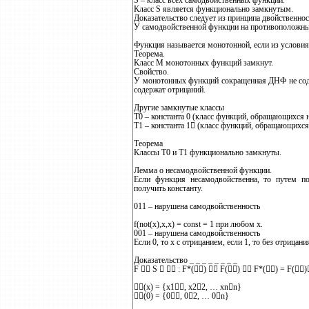
S – класс всех самодвойственных функций.
Класс S является функционально замкнутым.
Доказательство следует из принципа двойственнос
У самодвойственной функции на противоположны
Функция называется монотонной, если из условия
Теорема.
Класс M монотонных функций замкнут.
Свойство.
У монотонных функций сокращенная ДНФ не соде
содержат отрицаний.
Другие замкнутые классы
T0 – константа 0 (класс функций, обращающихся н
Т1 – константа 1 (класс функций, обращающихся
Теорема
Классы Т0 и Т1 функционально замкнуты.
Лемма о несамодвойственной функции.
Если функция несамодвойственна, то путем п
получить константу.
011 – нарушена самодвойственность
f(not(x),x,x) = const = 1 при любом x.
001 – нарушена самодвойственность
Если 0, то х с отрицанием, если 1, то без отрицани
Доказательство _ _ _ _ _ _ _ _
F  S   : F*()  F()  F*() = F()
(x) = {x1, x22, … xnn}
(0) = {0, 02, … 0n}