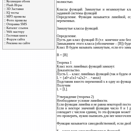
::
Коллекция обоев
полностью.
::
Flash Игры
::
3D Заставки
Классы функций. Замкнутые и незамкнутые кл
::
IQ тесты
заданной системы функций
::
MP3 приколы
Определение. Функция называется линейной, е
::
Фото приколы
переменных.
::
Отправка SMS
::
Каталог ссылок
Замкнутые классы функций.
::
Web мастеру
::
Гостевая книга
Определение.
::
Форум сайта
Пусть дан класс функций B (т.е. конечное или б
::
Реклама на сайте
Замыканием этого класса (обозначение – [B]) буд
Класс B будем называть замкнутым, если его зам
B = [B]
Теорема 1
Класс всех линейных функций замкнут.
Доказательство.
Пусть L – класс линейных функций (так и будем о
L = {a0+a1x1+a2x2+…+anxn}
Подставим вместо переменной x в одну из функци
Получим
L = [L].
Утверждение (теорема 2)
Необходимое условие линейности.
Если функция линейна и не равна некоторой посто
Если в векторе значений функции число 0 и 1 р
совпадает с числом единиц, то эта функция может
это проверить, нужно выписать для нее многочле
Функция называется самодвойственной, если двой