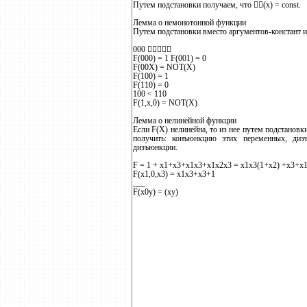
Путем подстановки получаем, что (x) = const.
Лемма о немонотонной функции
Путем подстановки вместо аргументов-констант и
000 
F(000) = 1 F(001) = 0
F(00X) = NOT(X)
F(100) = 1
F(110) = 0
100 < 110
F(1,x,0) = NOT(X)
Лемма о нелинейной функции
Если F(X) нелинейна, то из нее путем подстановки
получить: конъюнкцию этих переменных, диз
дизъюнкции.
F = 1 + x1+x3+x1x3+x1x2x3 = x1x3(1+x2) +x3+x
F(x1,0,x3) = x1x3+x3+1
___
F(x0y) = (xy)