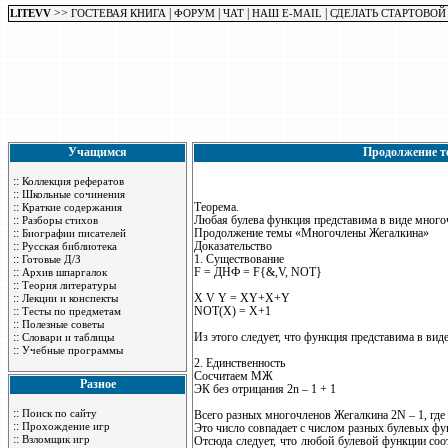
>>
|
|
|
|
LITEVV
ГОСТЕВАЯ КНИГА
ФОРУМ
ЧАТ
НАШ E-MAIL
СДЕЛАТЬ СТАРТОВОЙ
Учащимся
Продолжение т
::
Коллекция рефератов
::
Школьные сочинения
::
Теорема.
Краткие содержания
::
Любая булева функция представима в виде мног
Разборы стихов
::
Продолжение темы «Многочлены Жегалкина»
Биографии писателей
::
Доказательство
Русская библиотека
::
1. Существование
Готовые Д/З
::
F = ДНФ = F{&,V, NOT}
Архив шпаргалок
::
Теория литературы
::
X V Y = XY+X+Y
Лекции и конспекты
::
NOT(X) = X+1
Тесты по предметам
::
Полезные советы
::
Из этого следует, что функция представима в ви
Словари и таблицы
::
Учебные программы
2. Единственность
Сосчитаем МЖ
Разное
ЭК без отрицания 2n – 1 + 1
::
Поиск по сайту
Всего разных многочленов Жегалкина 2N – 1, где
::
Прохождение игр
Это число совпадает с числом разных булевых фу
::
Взломщик игр
Отсюда следует, что любой булевой функции соо