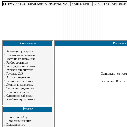
>>
|
|
|
|
LITEVV
ГОСТЕВАЯ КНИГА
ФОРУМ
ЧАТ
НАШ E-MAIL
СДЕЛАТЬ СТАРТОВОЙ
Учащимся
Российск
::
Коллекция рефератов
::
Школьные сочинения
::
Краткие содержания
::
Разборы стихов
::
Биографии писателей
::
Русская библиотека
::
Готовые Д/З
Социально-экономи
::
Архив шпаргалок
::
Теория литературы
Внешняя и Внутрен
::
Лекции и конспекты
::
Тесты по предметам
::
Полезные советы
::
Словари и таблицы
::
Учебные программы
Разное
::
Поиск по сайту
::
Прохождение игр
::
Взломщик игр