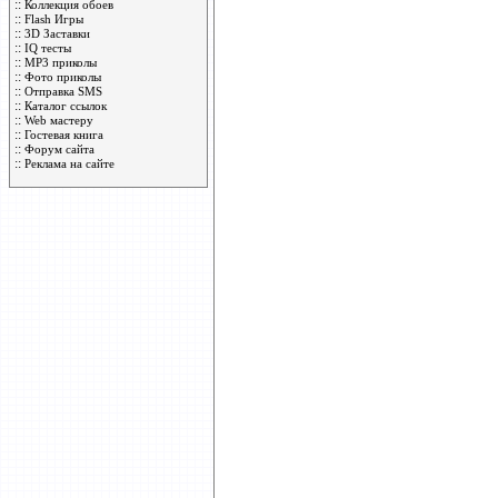
::
Коллекция обоев
::
Flash Игры
::
3D Заставки
::
IQ тесты
::
MP3 приколы
::
Фото приколы
::
Отправка SMS
::
Каталог ссылок
::
Web мастеру
::
Гостевая книга
::
Форум сайта
::
Реклама на сайте