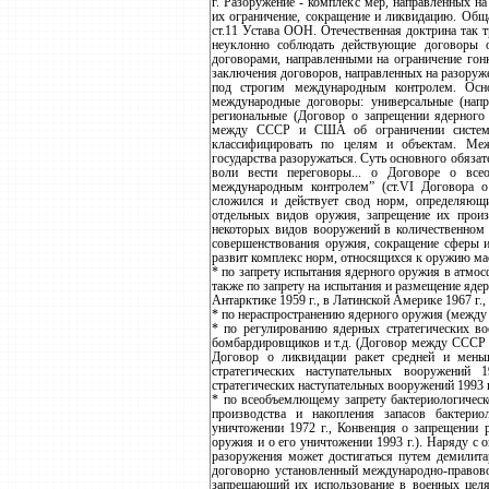
г. Разоружение - комплекс мер, направленных н
их ограничение, сокращение и ликвидацию. Общ
ст.11 Устава ООН. Отечественная доктрина так 
неуклонно соблюдать действующие договоры о
договорами, направленными на ограничение гон
заключения договоров, направленных на разоруж
под строгим международным контролем. Осн
международные договоры: универсальные (напр
региональные (Договор о запрещении ядерного
между СССР и США об ограничении систем 
классифицировать по целям и объектам. Ме
государства разоружаться. Суть основного обязат
воли вести переговоры... о Договоре о в
международным контролем” (ст.VI Договора о
сложился и действует свод норм, определяющ
отдельных видов оружия, запрещение их произв
некоторых видов вооружений в количественном 
совершенствования оружия, сокращение сферы 
развит комплекс норм, относящихся к оружию ма
* по запрету испытания ядерного оружия в атмосф
также по запрету на испытания и размещение яде
Антарктике 1959 г., в Латинской Америке 1967 г., н
* по нераспространению ядерного оружия (между
* по регулированию ядерных стратегических во
бомбардировщиков и т.д. (Договор между СССР 
Договор о ликвидации ракет средней и меньш
стратегических наступательных вооружений
стратегических наступательных вооружений 1993 г
* по всеобъемлющему запрету бактериологическ
производства и накопления запасов бактерио
уничтожении 1972 г., Конвенция о запрещении р
оружия и о его уничтожении 1993 г.). Наряду с
разоружения может достигаться путем демилитар
договорно установленный международно-правово
запрещающий их использование в военных целя