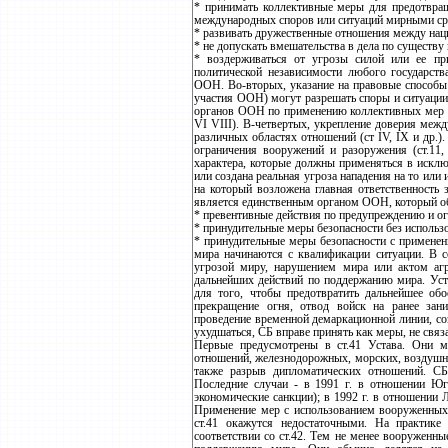
* принимать коллективные меры для предотвращ
международных споров или ситуаций мирными ср
* развивать дружественные отношения между нац
* не допускать вмешательства в дела по существ
* воздерживаться от угрозы силой или ее пр
политической независимости любого государст
ООН. Во-вторых, указание на правовые способы
участия ООН) могут разрешать споры и ситуации 
органов ООН по применению коллективных мер м
VI VIII). В-четвертых, укрепление доверия меж
различных областях отношений (ст IV, IX и др.)
ограничения вооружений и разоружения (ст.11
характера, которые должны применяться в исклю
или создана реальная угроза нападения на то или
на который возложена главная ответственность 
является единственным органом ООН, который об
* превентивные действия по предупреждению и о
* принудительные меры безопасности без использ
* принудительные меры безопасности с примене
мира начинаются с квалификации ситуации. В со
угрозой миру, нарушением мира или актом аг
дальнейших действий по поддержанию мира. Уст
для того, чтобы предотвратить дальнейшее об
прекращение огня, отвод войск на ранее зан
проведение временной демаркационной линии, со
ухудшаться, СБ вправе принять как меры, не связ
Первые предусмотрены в ст.41 Устава. Они м
отношений, железнодорожных, морских, воздушны
также разрыв дипломатических отношений. СБ
Последние случаи - в 1991 г. в отношении Юг
экономические санкции); в 1992 г. в отношении 
Применение мер с использованием вооруженных с
ст.41 окажутся недостаточными. На практик
соответствии со ст.42. Тем не менее вооруженн