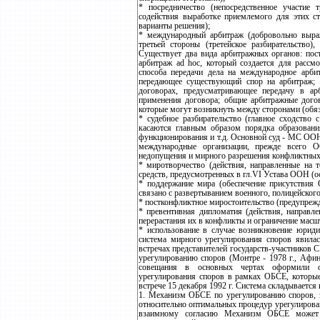
* посредничество (непосредственное участие
содействия выработке приемлемого для этих ст
варианты решения);
* международный арбитраж (добровольно выраж
третьей стороны (третейское разбирательство)
Существует два вида арбитражных органов: пост
арбитраж ad hoc, который создается для рассм
способа передачи дела на международное арбит
передающее существующий спор на арбитраж; 
договорах, предусматривающее передачу в ар
применения договора; общие арбитражные дого
которые могут возникнуть между сторонами (обя
* судебное разбирательство (главное сходство
касаются главным образом порядка образования
функционирования и т.д. Основной суд - МС ОО
международные организации, прежде всего 
недопущения и мирного разрешения конфликтных
* миротворчество (действия, направленные на
средств, предусмотренных в гл.VI Устава ООН (ос
* поддержание мира (обеспечение присутствия
связано с развертыванием военного, полицейског
* постконфликтное миростоительство (предупрежд
* превентивная дипломатия (действия, направл
перерастания их в конфликты и ограничение мас
* использование в случае возникновение юри
система мирного урегулирования споров явилас
встречах представителей государств-участников
урегулированию споров (Монтре - 1978 г., Афины 
совещания в основных чертах оформили ок
урегулирования споров в рамках ОБСЕ, котор
встрече 15 декабря 1992 г. Система складывается 
1. Механизм ОБСЕ по урегулированию споров, з
относительно оптимальных процедур урегулирован
взаимному согласию Механизм ОБСЕ может 