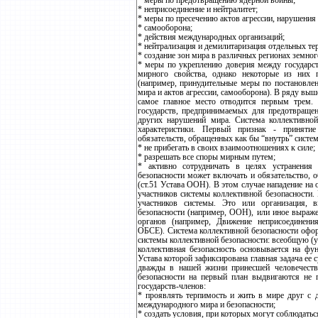
* меры по предотвращению ядерной войны;
* неприсоединение и нейтралитет;
* меры по пресечению актов агрессии, нарушения
* самооборона;
* действия международных организаций;
* нейтрализация и демилитаризация отдельных те
* создание зон мира в различных регионах земног
* меры по укреплению доверия между государс
мирного свойства, однако некоторые из них 
(например, принудительные меры по постановле
мира и актов агрессии, самооборона). В ряду вы
самое главное место отводится первым трем. 
государств, предпринимаемых для предотвращен
других нарушений мира. Система коллективной
характеристики. Первый признак - принятие
обязательств, обращенных как бы “внутрь” систе
* не прибегать в своих взаимоотношениях к силе;
* разрешать все споры мирным путем;
* активно сотрудничать в целях устранения
безопасности может включать и обязательство, 
(ст.51 Устава ООН). В этом случае нападение на 
участников системы коллективной безопасности. 
участников системы. Это или организация, 
безопасности (например, ООН), или иное выраже
органов (например, Движение неприсоединения
ОБСЕ). Система коллективной безопасности офор
системы коллективной безопасности: всеобщую (
коллективная безопасность основывается на ф
Устава которой зафиксирована главная задача ее 
дважды в нашей жизни принесшей человечеств
безопасности на первый план выдвигаются не п
государств-членов:
* проявлять терпимость и жить в мире друг с 
международного мира и безопасности;
* создать условия, при которых могут соблюдать