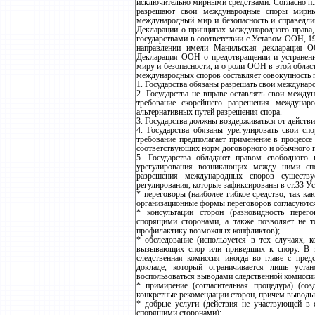
исключительно мирными средствами. Согласно п.
разрешают свои международные споры мирны
международный мир и безопасность и справедлив
Декларации о принципах международного права
государствами в соответствии с Уставом ООН, 1
направлении имели Манильская декларация 
Декларация ООН о предотвращении и устранени
миру и безопасности, и о роли ООН в этой обла
международных споров составляет совокупность п
1. Государства обязаны разрешать свои междуна
2. Государства не вправе оставлять свои между
требование скорейшего разрешения междунаро
альтернативных путей разрешения спора.
3. Государства должны воздерживаться от действ
4. Государства обязаны урегулировать свои сп
требование предполагает применение в процесс
соответствующих норм договорного и обычного п
5. Государства обладают правом свободного
урегулирования возникающих между ними сп
разрешения международных споров существу
регулирования, которые зафиксированы в ст.33 У
* переговоры (наиболее гибкое средство, так как
организационные формы переговоров согласуютс
* консультации сторон (разновидность перег
спорящими сторонами, а также позволяет не 
профилактику возможных конфликтов);
* обследование (используется в тех случаях, к
вызывающих спор или приведших к спору. В э
следственная комиссия иногда во главе с предс
докладе, который ограничивается лишь устан
воспользоваться выводами следственной комисси
* примирение (согласительная процедура) (соз
конкретные рекомендации сторон, причем выводы
* добрые услуги (действия не участвующей в 
спорящими сторонами);