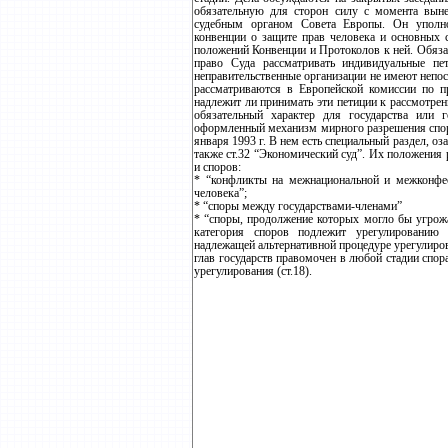
обязательную для сторон силу с момента выне
судебным органом Совета Европы. Он уполно
конвенции о защите прав человека и основных 
положений Конвенции и Протоколов к ней. Обяза
право Суда рассматривать индивидуальные пе
неправительственные организации не имеют непос
рассматриваются в Европейской комиссии по пр
надлежит ли принимать эти петиции к рассмотрен
обязательный характер для государства или 
оформленный механизм мирного разрешения спор
января 1993 г. В нем есть специальный раздел, о
также ст.32 “Экономический суд”. Их положения
и споров:
* “конфликты на межнациональной и межконфес
человека”;
* “споры между государствами-членами”
* “споры, продолжение которых могло бы угрож
категория споров подлежит урегулированию 
надлежащей альтернативной процедуре урегулиров
глав государств правомочен в любой стадии спо
урегулирования (ст.18).