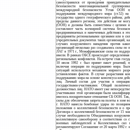
самоустранился от проведения принудительн
безопасности многонациональной группир
международной безопасности Устав ООН пр
поддержания международного мира (ст.52) на
государства одного географического района; де
пределы данного региона; эти действия не мог
(ООН) и должны быть совместимы с целями и 
составляют часть всемирной системы безопа
предпринимаемых и намеченных действиях в это
предприняты региональными органами или в сил
учредительных документах таких организаций, к
случаях вооруженного нападения против како
организаций несколько раз создавались силы по
ЛАГ в 1971 г., Межафриканские силы по поддерж
имели. В рамках ОБСЕ происходит определенная 
региональных конфликтов. На встрече глав госуд
10 июля 1992 г. был принят пакет решений, 
включая операции по поддержанию мира. Было
ситуаций используется механизм мирного раз
установлению фактов. В случае разрастания ко
поддержанию мира на основе консенсуса или дей
лиц. Личный состав для участия в операци
государствами-участниками. Общий политиче
должностных лиц. НАТО имеет уже непосредствен
участниками этой организации были квалифици
имелось поощрительное отношение СБ ООН. Так,
силы для обеспечения запрета на полеты в зоне в
г. НАТО нанесла бомбовые удары по позициям
положения о коллективной безопасности и о п
Договора о коллективной безопасности от 15 мая
случае необходимости Объединенных вооруженн
коллективную самооборону в соответствии со 
военных наблюдателей и Коллективных сил
регламентируют Соглашение от 20 марта 1992 г. 