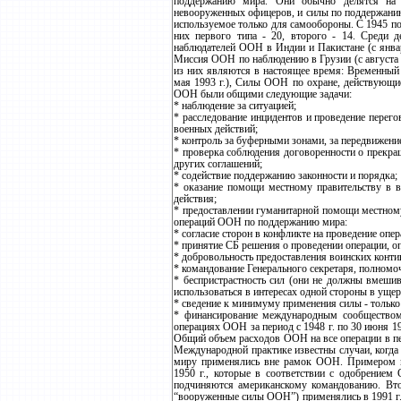
поддержанию мира. Они обычно делятся на д
невооруженных офицеров, и силы по поддержани
используемое только для самообороны. С 1945 по
них первого типа - 20, второго - 14. Среди
наблюдателей ООН в Индии и Пакистане (с январ
Миссия ООН по наблюдению в Грузии (с августа 19
из них являются в настоящее время: Временный 
мая 1993 г.), Силы ООН по охране, действующие
ООН были общими следующие задачи:
* наблюдение за ситуацией;
* расследование инцидентов и проведение перег
военных действий;
* контроль за буферными зонами, за передвижени
* проверка соблюдения договоренности о прекра
других соглашений;
* содействие поддержанию законности и порядка;
* оказание помощи местному правительству в в
действия;
* предоставлении гуманитарной помощи местном
операций ООН по поддержанию мира:
* согласие сторон в конфликте на проведение опер
* принятие СБ решения о проведении операции, о
* добровольность предоставления воинских конти
* командование Генерального секретаря, полномо
* беспристрастность сил (они не должны вмешив
использоваться в интересах одной стороны в ущер
* сведение к минимуму применения силы - тольк
* финансирование международным сообществом
операциях ООН за период с 1948 г. по 30 июня 199
Общий объем расходов ООН на все операции в пери
Международной практике известны случаи, когда
миру применялись вне рамок ООН. Примером м
1950 г., которые в соответствии с одобрение
подчиняются американскому командованию. Вто
“вооруженные силы ООН”) применялись в 1991 г. 