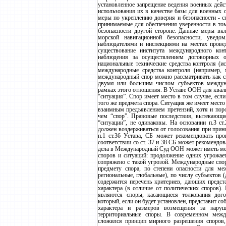
установленное запрещение ведения военных дейс
использования их в качестве базы для военных
меры по укреплению доверия и безопасности - 
принимаемые для обеспечения уверенности в том
безопасности другой стороне. Данные меры вк
морской навигационной безопасности, увед
наблюдателями и инспекциями на местах провед
существование института международного кон
наблюдения за осуществлением договорных о
национальные технические средства контроля (ис
международные средства контроля (например,
международный спор можно рассматривать как с
двумя или большим числом субъектов междун
рамках этого отношения. В Уставе ООН для квал
“ситуация”. Спор имеет место в том случае, есл
того же предмета спора. Ситуация же имеет место 
взаимным предъявлением претензий, хотя и поро
чем “спор”. Правовые последствия, вытекающ
“ситуации”, не одинаковы. На основании п.3 с
должен воздерживаться от голосования при прин
п.1 ст.36 Устава, СБ может рекомендовать про
соответствии со ст. 37 и 38 СБ может рекомендов
дела в Международный Суд ООН может иметь мест
споров и ситуаций: продолжение одних угрожае
сопряжено с такой угрозой. Международные спо
предмету спора, по степени опасности для ме
региональные, глобальные), по числу субъектов
содержится перечень критериев, дающих предст
характера (в отличие от политических споро
являются споры, касающиеся толкования дого
который, если он будет установлен, представит с
характера и размеров возмещения за наруш
территориальные споры. В современном межд
сложился принцип мирного разрешения споров