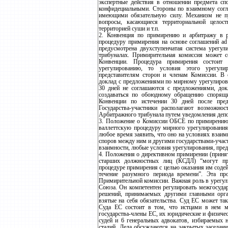
экспертные действия в отношении предмета спо
конфидециальными. Стороны по взаимному согл
имеющими обязательную силу. Механизм не при
вопросы, касающиеся территориальной целост
территорией суши и т.п.
2. Конвенция по примирению и арбитражу в 
процедуру примирения на основе соглашений ad
предусмотрена двухступенчатая система урег
трибуналах. Примирительная комиссия может со
Конвенции. Процедура примирения состоит
урегулированию, то условия этого урегул
представителям сторон и членам Комиссии. В 
доклад с предложениями по мирному урегулирова
30 дней не соглашаются с предложениями, до
создаваться по обоюдному обращению спорящих
Конвенции по истечении 30 дней после пре
Государства-участники располагают возможно
Арбитражного трибунала путем уведомления депо
3. Положение о Комиссии ОБСЕ по примирению 
валлеттскую процедуру мирного урегулирования
любое время заявить, что оно на условиях взаи
споров между ним и другими государствами-участн
взаимности, любые условия урегулирования, пре
4. Положения о директивном примирении (приня
старших должностных лиц (КСДЛ) “могут пре
процедуре примирения с целью оказания им содей
течение разумного периода времени”. Эта пр
Примирительной комиссии. Важная роль в урегу
Союза. Он компетентен регулировать межгосудар
решений, принимаемых другими главными орга
взятые на себя обязательства. Суд ЕС может та
Суда ЕС состоит в том, что истцами в нем м
государства-члены ЕС, их юридические и физичес
судей и 6 генеральных адвокатов, избираемых н
стадий. Дела обсуждаются на закрытых заседан