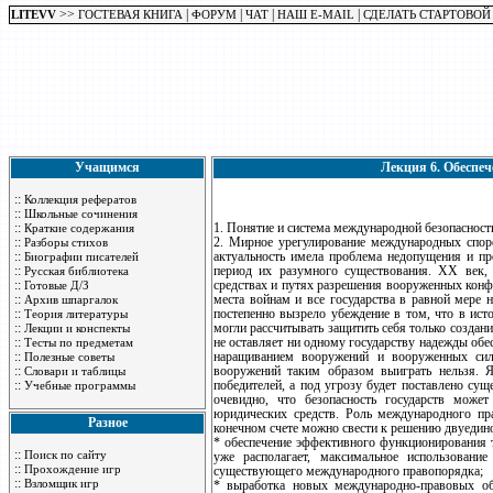
>>
|
|
|
|
LITEVV
ГОСТЕВАЯ КНИГА
ФОРУМ
ЧАТ
НАШ E-MAIL
СДЕЛАТЬ СТАРТОВОЙ
Учащимся
Лекция 6. Обеспеч
::
Коллекция рефератов
::
Школьные сочинения
::
1. Понятие и система международной безопасност
Краткие содержания
::
2. Мирное урегулирование международных спор
Разборы стихов
::
актуальность имела проблема недопущения и пр
Биографии писателей
::
период их разумного существования. XX век,
Русская библиотека
::
средствах и путях разрешения вооруженных конфл
Готовые Д/З
::
места войнам и все государства в равной мере 
Архив шпаргалок
::
постепенно вызрело убеждение в том, что в ист
Теория литературы
::
могли рассчитывать защитить себя только созда
Лекции и конспекты
::
не оставляет ни одному государству надежды обе
Тесты по предметам
::
наращиванием вооружений и вооруженных сил
Полезные советы
::
вооружений таким образом выиграть нельзя. Яс
Словари и таблицы
::
победителей, а под угрозу будет поставлено сущ
Учебные программы
очевидно, что безопасность государств може
юридических средств. Роль международного пр
Разное
конечном счете можно свести к решению двуедино
* обеспечение эффективного функционирования 
::
Поиск по сайту
уже располагает, максимальное использовани
::
Прохождение игр
существующего международного правопорядка;
::
Взломщик игр
* выработка новых международно-правовых об