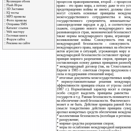
::
Коллекция обоев
процессом правоприменения, второй - с процесс
::
Flash Игры
право - это право мира, а потому даже те его ус
::
3D Заставки
предотвращению войны не имеют, должны спос
::
IQ тесты
могут служить основные принципы междунар
::
MP3 приколы
межгосударственного сотрудничества и ме
::
Фото приколы
государственного суверенитета, невмешател
::
Отправка SMS
самоопределение народов и др.), и соответст
::
Каталог ссылок
скажем, созданию нового международного эко
::
Web мастеру
развивающихся стран, экономической безопасност
::
Гостевая книга
также нормы международного права, играющие 
::
Форум сайта
возникновение войны. Совокупность этих но
::
Реклама на сайте
международной безопасности - совокупност
международного права, направленных на обеспеч
актов агрессии и ситуаций, угрожающих миру и
международной безопасности составляют прежде 
принцип мирного разрешения споров, принцип р
составляющих основу данных принципов разнооб
* международный договор (так, на Стокгольмско
Европе в 1985 г. советская сторона предложила
силы и поддержания отношений мира);
* итоговые документы межгосударственных конфер
* нормоустановительные решения междунар
эффективности принципа отказа от угрозы сило
1987 г.). Нормативный характер носят и специ
особо следует выделить принципы равенства 
государств и т.д. Равная безопасность понимается
на обеспечение своей безопасности. Фактического
может и не быть. Действие принципа равной без
смысле тождественно действию принципа суве
арсенал конкретных средств обеспечения междуна
* коллективная безопасность (всеобщая и региона
* разоружение;
* мирные средства разрешения споров;
* меры по ослаблению международной напряженн