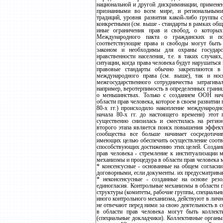
национальной и другой дискриминации, применен
признанными во всем мире, и региональными.
традиций, уровня развития какой-либо группы 
конкретными (см. выше - стандарты в рамках общ
иные ограничения прав и свобод, о которых
Международного пакта о гражданских и поли
соответствующие права и свободы могут быть 
законом и необходимы для охраны государст
нравственности населения, т.е. в таких случая
ситуации, когда права человека будут нарушать
правовые стандарты обычно закрепляются в
международного права (см. выше), так и нос
межгосударственного сотрудничества затраги
например, веротерпимость в определенных грани
о меньшинствах. Только с созданием ООН нач
области прав человека, которое в своем развитии 
80-х гг.) происходило накопление международно
начала 80-х гг. до настоящего времени) этот 
существенно снизилась и сместилась на реги
второго этапа является поиск повышения эффек
сообщества все больше начинает сосредотачи
имеющих целью обеспечить осуществление соотв
способствующих достижению этих целей. Создан
прав человека - стремление к институализации
механизмы и процедура в области прав человека 
* консенсусные - основанные на общем согласии
договорными, если документы. их предусматрива
* неконсенсусные - созданные на основе рез
единогласия. Контрольные механизмы в области 
структуры (комитеты, рабочие группы, специальные
иного контрольного механизма, действуют в лично
не отвечают перед ними за свою деятельность в
в области прав человека могут быть коллект
(специальные докладчики). Коллективные орган