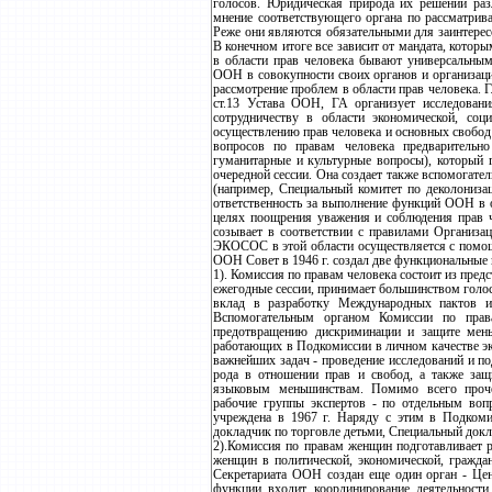
голосов. Юридическая природа их решений раз
мнение соответствующего органа по рассматрив
Реже они являются обязательными для заинтерес
В конечном итоге все зависит от мандата, кото
в области прав человека бывают универсальным
ООН в совокупности своих органов и организаци
рассмотрение проблем в области прав человека. 
ст.13 Устава ООН, ГА организует исследован
сотрудничеству в области экономической, соци
осуществлению прав человека и основных свобод д
вопросов по правам человека предварительно
гуманитарные и культурные вопросы), который 
очередной сессии. Она создает также вспомогате
(например, Специальный комитет по деколонизац
ответственность за выполнение функций ООН в 
целях поощрения уважения и соблюдения прав ч
созывает в соответствии с правилами Организац
ЭКОСОС в этой области осуществляется с помощь
ООН Совет в 1946 г. создал две функциональные 
1). Комиссия по правам человека состоит из пре
ежегодные сессии, принимает большинством голо
вклад в разработку Международных пактов и
Вспомогательным органом Комиссии по прав
предотвращению дискриминации и защите мень
работающих в Подкомиссии в личном качестве эк
важнейших задач - проведение исследований и п
рода в отношении прав и свобод, а также защ
языковым меньшинствам. Помимо всего про
рабочие группы экспертов - по отдельным воп
учреждена в 1967 г. Наряду с этим в Подкоми
докладчик по торговле детьми, Специальный док
2).Комиссия по правам женщин подготавливает
женщин в политической, экономической, граждан
Секретариата ООН создан еще один орган - Цен
функции входит координирование деятельности