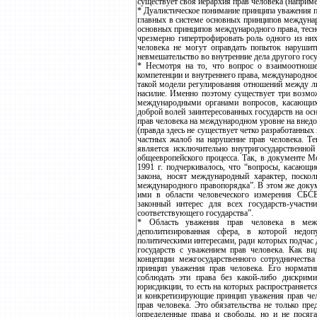
существует своя иерархия прав человека (наприм
* Дуалистическое понимание принципа уважения п
главных в системе основных принципов междунар
основных принципов международного права, тесн
чрезмерно гипертрофировать роль одного из них
человека не могут оправдать попыток нарушить
невмешательство во внутренние дела другого госуд
* Несмотря на то, что вопрос о взаимоотноше
компетенции и внутреннего права, международное
такой модели регулирования отношений между лю
насилие. Именно поэтому существует три возмо
международными органами вопросов, касающих
доброй волей заинтересованных государств на о
прав человека на международном уровне на внедог
(правда здесь не существует четко разработанны
частных жалоб на нарушение прав человека. Тен
является исключительно внутригосударственной
общеевропейского процесса. Так, в документе 
1991 г. подчеркивалось, что “вопросы, касающи
закона, носят международный характер, поско
международного правопорядка”. В этом же докуме
ими в области человеческого измерения СБСЕ
законный интерес для всех государств-участ
соответствующего государства”.
* Область уважения прав человека в межд
деполитизированная сфера, в которой недопу
политическими интересами, ради которых подчас 
государств с уважением прав человека. Как в
концепции межгосударственного сотрудничеств
принцип уважения прав человека. Его норматив
соблюдать эти права без какой-либо дискрим
юрисдикции, то есть на которых распространяет
и конкретизирующие принцип уважения прав че
прав человека. Это обязательства не только пр
определенные права и свободы, но и не посяга