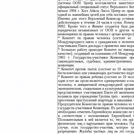
системы ООН. Центр возглавляется заместите
официальный специальный статус Верховного Ко
начале 1994 г. Хосе Айяла Лассо. Центр по пра
одной из важнейших целей для себя поставил ув
Именно для этого Верховный Комиссар установ
действующую в течение 24 часов в сутки. Номер
0092. Кроме того в Женеве создается база да
юридически независимых от ООН и других ме
конвенциями по правам человека с целью контрол
* Комитет по правам человека (состоит из 1
Международного пакта о гражданских и политиче
участниками Пакта доклады о принятых ими мерах
* Большую работу проводит Комитет по ликвида
качестве), созданный на основании ст.8 Междун
1965 г. Государства-участники Конвенции п
законодательных, судебных, административны
конвенции.
* Комитет против пыток (состоит из 10 экспер
бесчеловечных или унижающих достоинство видов
* Комитет по правам ребенка (состоит из 10 экс
один и тот же орган является одновременно и п
человека, и инициативой международной орган
экономическим, социальным и культурным правам,
представленных участниками Пакта об экономиче
возникла при учреждении Группы трех - контро
пресечении преступлений апартеида и наказании 
Председателем Комиссии по правам человека из 
государств-участников Конвенции. Из региональн
необходимо отметить Европейскую комиссию по п
в соответствии с положениями Европейской к
Положительным в ней является то, что эти ор
физических лиц о нарушениях прав человека. Од
случае, если государство-участник, которое 
разрешению. Жалобы частных лиц на это госуда