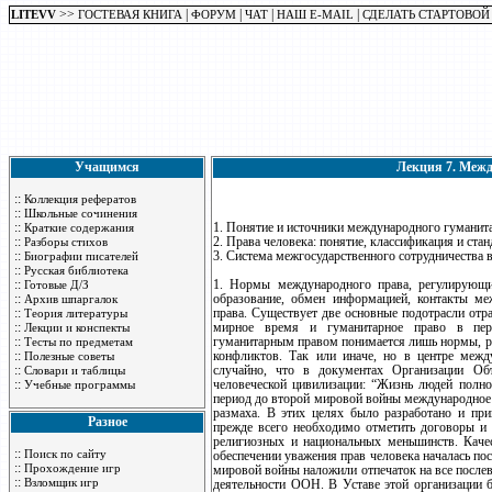
>>
|
|
|
|
LITEVV
ГОСТЕВАЯ КНИГА
ФОРУМ
ЧАТ
НАШ E-MAIL
СДЕЛАТЬ СТАРТОВОЙ
Учащимся
Лекция 7. Межд
::
Коллекция рефератов
::
Школьные сочинения
::
1. Понятие и источники международного гуманита
Краткие содержания
::
2. Права человека: понятие, классификация и ста
Разборы стихов
::
3. Система межгосударственного сотрудничества в
Биографии писателей
::
Русская библиотека
::
1. Нормы международного права, регулирующие
Готовые Д/З
::
образование, обмен информацией, контакты м
Архив шпаргалок
::
права. Существует две основные подотрасли отр
Теория литературы
::
мирное время и гуманитарное право в пер
Лекции и конспекты
::
гуманитарным правом понимается лишь нормы, 
Тесты по предметам
::
конфликтов. Так или иначе, но в центре межд
Полезные советы
::
случайно, что в документах Организации Об
Словари и таблицы
::
человеческой цивилизации: “Жизнь людей полноц
Учебные программы
период до второй мировой войны международное 
размаха. В этих целях было разработано и пр
Разное
прежде всего необходимо отметить договоры и 
религиозных и национальных меньшинств. Каче
::
Поиск по сайту
обеспечении уважения прав человека началась п
::
Прохождение игр
мировой войны наложили отпечаток на все послев
::
Взломщик игр
деятельности ООН. В Уставе этой организации б