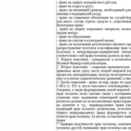
- право на защиту материнства и детства;
- право на отдых и досуг;
- право на жизненный уровень, необходимый для
жилище и медицинский уход);
- право на социальное обеспечение на случай без
или иного случая утраты средств к существова
Культурные права:
- право на защиту моральных интересов, явля
трудов автора;
- право на образование;
- право на участие в культурной жизни;
- право на пользование результатами научного п
распространение получила классификация прав ч
получила в международно-юридической литера
соответствии с ней права человека делятся на три
1. Первое поколение - гражданские и политичес
Великой Французской революции.
2. Второе поколение - социально-экономические
правовых актах сразу после второй мировой во
процессов демократизации, выхода на историчес
масс и успехов социалистических движений, а та
3. Третье поколение - право на мир, право на здо
с 60-х гг. XX в. после массового освобождения
Америки, а также формирования новой мировой с
прав человека тесно связано также с осознание
сомнение само выживание планетарной цивили
является деление их на коллективные права (прав
на развитие и т.д.; индивидуальные права (п
концепций прав человека: религиозная, естестве
общего международного права формируется ун
области прав человека. Ее костяк составляют в
права:
* Принцип неделимости прав человека, означаю
человека другой, понимание прав человека как е