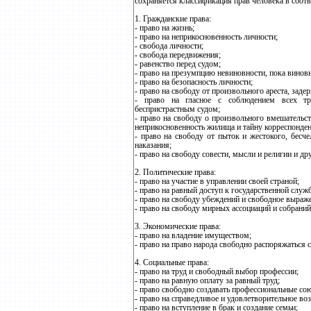
сохраняется классификация прав человека в соотв
1. Гражданские права:
- право на жизнь;
- право на неприкосновенность личности;
- свобода личности;
- свобода передвижения;
- равенство перед судом;
- право на презумпцию невиновности, пока виновн
- право на безопасность личности;
- право на свободу от произвольного ареста, заде
- право на гласное с соблюдением всех тр
беспристрастным судом;
- право на свободу о произвольного вмешательс
неприкосновенность жилища и тайну корреспонде
- право на свободу от пыток и жестокого, бесч
наказания;
- право на свободу совести, мысли и религии и др
2. Политические права:
- право на участие в управлении своей страной;
- право на равный доступ к государственной служб
- право на свободу убеждений и свободное выраже
- право на свободу мирных ассоциаций и собраний
3. Экономические права:
- право на владение имуществом;
- право на право народа свободно распоряжаться 
4. Социальные права:
- право на труд и свободный выбор профессии;
- право на равную оплату за равный труд;
- право свободно создавать профессиональные со
- право на справедливое и удовлетворительное в
- право на вступление в брак и создание семьи;