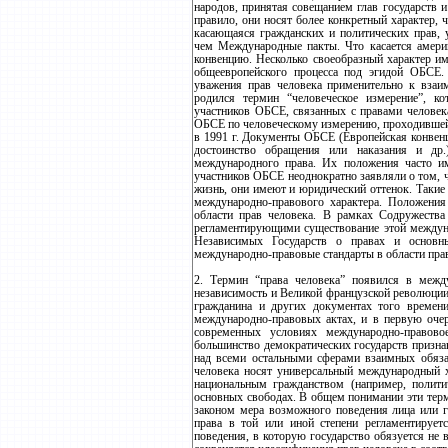
народов, принятая совещанием глав государств 
правило, они носят более конкретный характер, 
касающаяся гражданских и политических прав, у
чем Международные пакты. Что касается амери
конвенцию. Несколько своеобразный характер и
общеевропейского процесса под эгидой ОБСЕ.
уважения прав человека применительно к взаи
родился термин “человеческое измерение”, к
участников ОБСЕ, связанных с правами человек
ОБСЕ по человеческому измерению, проходившей в 
в 1991 г. Документы ОБСЕ (Европейская конвен
достоинство обращения или наказания и др.
международного права. Их положения часто им
участников ОБСЕ неоднократно заявляли о том, 
жизнь, они имеют и юридический оттенок. Такие
международно-правового характера. Положения
области прав человека. В рамках Содружества
регламентирующими существование этой междун
Независимых Государств о правах и основн
международно-правовые стандарты в области прав
2. Термин “права человека” появился в межд
независимость и Великой французской революции
гражданина и других документах того времен
международно-правовых актах, и в первую очер
современных условиях международно-правовое
большинство демократических государств призна
над всеми остальными сферами взаимных обяза
человека носят универсальный международный х
национальным гражданством (например, полит
основных свободах. В общем понимании эти терм
законом мера возможного поведения лица или г
права в той или иной степени регламентируетс
поведения, в которую государство обязуется не