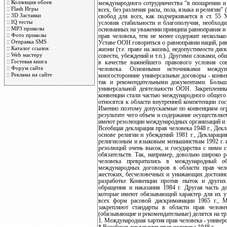
::
Коллекция обоев
международного сотрудничества “в поощрении и
::
Flash Игры
всех, без различия расы, пола, языка и религии”
::
3D Заставки
свобод для всех, как подчеркивается в ст. 55 
::
IQ тесты
условия стабильности и благополучия, необхо
::
MP3 приколы
основанных на уважении принципа равноправия и
::
Фото приколы
прав человека, тем не менее содержит нескольк
::
Отправка SMS
Уставе ООН говориться о равноправии наций, ра
::
Каталог ссылок
жизни (т.е. праве на жизнь), недопустимости дис
::
Web мастеру
совести, убеждений и т.п.). Другими словами, о
::
Гостевая книга
в качестве важнейшего правового условия с
::
Форум сайта
человека. Основными источниками междун
::
Реклама на сайте
многосторонние универсальные договоры - конве
так и рекомендательными документами. Больш
универсальной деятельности ООН. Закрепленн
конвенции стали частью международного общего 
относятся к области внутренней компетенции гос
Именно поэтому допускаемые по конвенциям огр
результате чего объем и содержание осуществля
имеют резолюции международных организаций и п
Всеобщая декларация прав человека 1948 г., Дек
основе религии и убеждений 1981 г., Деклараци
религиозным и языковым меньшинствам 1992 г. и
резолюций очень высок, и государства с ними 
обязательств. Так, например, довольно широко 
человека превратились в международный о
международных договоров в области прав чел
жестоких, бесчеловечных и унижающих достоинст
разработке Конвенции против пыток и других
обращения и наказания 1984 г. Другая часть д
которые имеют обязывающий характер для их уч
всех форм расовой дискриминации 1965 г., М
закрепляют стандарты в области прав челове
(обязывающие и рекомендательные) делятся на тр
1. Международная хартия прав человека - универ