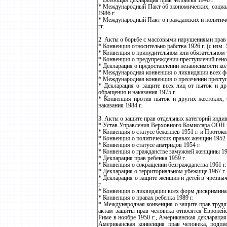
* Всеобщая декларация прав человека 1948 г.
* Международный Пакт об экономических, социал
1986 г.
* Международный Пакт о гражданских и политиче
гг.
2. Акты о борьбе с массовыми нарушениями прав 
* Конвенция относительно рабства 1926 г. (с изм. 1
* Конвенция о принудительном или обязательном т
* Конвенция о предупреждении преступлений геноц
* Декларация о предоставлении независимости ко
* Международная конвенция о ликвидации всех ф
* Международная конвенция о пресечении преступл
* Декларация о защите всех лиц от пыток и д
обращения и наказания 1975 г.
* Конвенция против пыток и других жестоких,
наказания 1984 г.
3. Акты о защите прав отдельных категорий инди
* Устав Управления Верховного Комиссара ООН п
* Конвенция о статусе беженцев 1951 г. и Протокол
* Конвенция о политических правах женщин 1952 
* Конвенция о статусе апатридов 1954 г.
* Конвенция о гражданстве замужней женщины 19
* Декларация прав ребенка 1959 г.
* Конвенция о сокращении безгражданства 1961 г.
* Декларация о территориальном убежище 1967 г.
* Декларация о защите женщин и детей в чрезвы
г.
* Конвенция о ликвидации всех форм дискримина
* Конвенция о правах ребенка 1989 г.
* Международная конвенция о защите прав трудя
актам защиты прав человека относятся Европейс
Риме в ноябре 1950 г., Американская декларация 
Американская конвенция прав человека, подпи