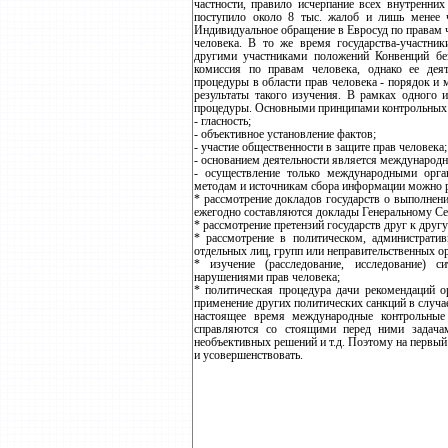
частности, правило исчерпание всех внутренни
поступило около 8 тыс. жалоб и лишь менее 
Индивидуальное обращение в Евросуд по правам 
человека. В то же время государства-участн
другими участниками положений Конвенций бе
комиссия по правам человека, однако ее дея
процедуры в области прав человека - порядок и
результаты такого изучения. В рамках одного 
процедуры. Основными принципами контрольных
- гласность;
- объективное установление фактов;
- участие общественности в защите прав человека;
- основанием деятельности является международ
- осуществление только международными орга
методам и источникам сбора информации можно р
* рассмотрение докладов государств о выполнени
ежегодно составляются доклады Генеральному С
* рассмотрение претензий государств друг к друг
* рассмотрение в политическом, администрати
отдельных лиц, групп или неправительственных о
* изучение (расследование, исследование) 
нарушениями прав человека;
* политическая процедура дачи рекомендаций о
применение других политических санкций в случа
настоящее время международные контрольные
справляются со стоящими перед ними задача
необъективных решений и т.д. Поэтому на первый
и усовершенствовать.