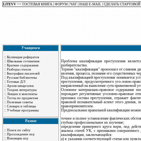
>>
|
|
|
|
LITEVV
ГОСТЕВАЯ КНИГА
ФОРУМ
ЧАТ
НАШ E-MAIL
СДЕЛАТЬ СТАРТОВОЙ
Учащимся
::
Коллекция рефератов
::
Проблема квалификации преступления являетс
Школьные сочинения
::
разбирательства.
Краткие содержания
::
Термин "квалификация" произошел от слияния дву
Разборы стихов
::
явления, процесса, познание его существенных че
Биографии писателей
::
Под квалификацией преступления понимается уст
Русская библиотека
::
преступления, предусмотренного уго-ловно-право
Готовые Д/З
::
направленный на выявление сути применяемой уг
Архив шпаргалок
::
Основное материально-правовое содержание по
Теория литературы
::
порождает регулятивные уголовно-правовые отн
Лекции и конспекты
::
признаки состава преступления, отражает факти
Тесты по предметам
::
правовой познавательный аспект этого деяния, 
Полезные советы
::
правоприменителем.
Словари и таблицы
::
Предпосылками правильной квалификации можно
Учебные программы
точное и полное установление фактических обстоя
Разное
глубоко профессиональное их изучение;
определение примерного круга норм, под дейст
::
Поиск по сайту
анализа статей УК, с признаками совершенного 
::
Прохождение игр
квалификации, заключающейся:
::
Взломщик игр
а) в указании соответствующей статьи или пункта