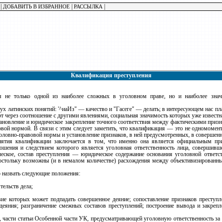
|
|
|
ДОБАВИТЬ В ИЗБРАННОЕ
РАССЫЛКА
Квалификация преступления
я не только одной из наиболее сложных в уголовном праве, но и наиболее знач
х латинских понятий: '^иаИз" — качество и "Гасеге" — делать; в интересующем нас пла
рт через соотношение с другими явлениями, социальная значимость которых уже известн
ановление и юридическое закрепление точного соответствия между фактическими призн
вой нормой. В связи с этим следует заметить, что квалификация — это не одномомент
оловно-правовой нормы и установление признаков, в ней предусмотренных, в совершен
нятия квалификации заключается в том, что именно она является официальным пр
ошения и следствием которого является уголовная ответственность лица, совершивше
ческое, состав преступления — юридическое содержание основания уголовной ответс
постольку возможны (и в немалом количестве) расхождения между объективизированн
 назвать следующие положения:
тельств дела;
вие которых может подпадать совершенное деяние; сопоставление признаков преступ
деяния; разграничение смежных составов преступлений; построение вывода и закреп
, части статьи Особенной части УК, предусматривающей уголовную ответственность за 