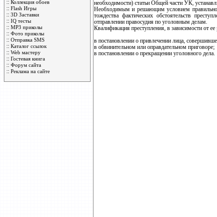
::
Коллекция обоев
необходимости) статьи Общей части УК, устанавл
::
Flash Игры
Необходимым и решающим условием правильной к
::
3D Заставки
тождества фактических обстоятельств престу
::
IQ тесты
отправлении правосудия по уголовным делам.
::
MP3 приколы
Квалификация преступления, в зависимости от ее 
::
Фото приколы
::
Отправка SMS
в постановлении о привлечении лица, совершивше
::
Каталог ссылок
в обвинительном или оправдательном приговоре;
::
Web мастеру
в постановлении о прекращении уголовного дела.
::
Гостевая книга
::
Форум сайта
::
Реклама на сайте