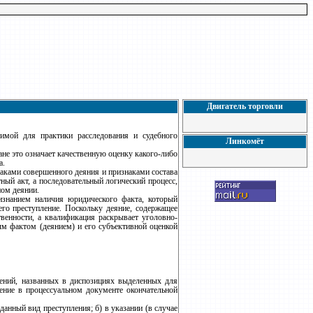
Двигатель торговли
имой для практики расследования и судебного
Линкомёт
не это означает качественную оценку какого-либо
а.
аками совершенного деяния и признаками состава
ный акт, а последовательный логический процесс,
ном деянии.
изнанием наличия юридического факта, который
го преступление. Поскольку деяние, содержащее
твенности, а квалификация раскрывает уголовно-
ым фактом (деянием) и его субъективной оценкой
лений, названных в диспозициях выделенных для
ление в процессуальном документе окончательной
данный вид преступления; б) в указании (в случае