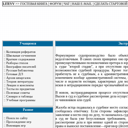
>>
|
|
|
|
LITEVV
ГОСТЕВАЯ КНИГА
ФОРУМ
ЧАТ
НАШ E-MAIL
СДЕЛАТЬ СТАРТОВОЙ
Учащимся
Экстр
::
Коллекция рефератов
::
Формулярное судопроизводство было объек
Школьные сочинения
::
недолговечным. В самих своих принципах оно пре
Краткие содержания
::
преимущественными полномочиями претора в юри
Разборы стихов
::
к судье "второй стадии", а при отсутствии 
Биографии писателей
::
возможностям судебной процедуры. Кроме тог
Русская библиотека
::
прибегнуть не к судебным, а к административ
Готовые Д/З
::
изменением вообще административной системы, 
Архив шпаргалок
::
числе и ведомств юстиции, характерных для мо
Теория литературы
::
исков в нетрадиционном порядке чрезвычайной юсти
Лекции и конспекты
::
Тесты по предметам
::
В новом, экстраординарном процессе отсутствов
Полезные советы
::
Вызов в суд и судебное рассмотрение дела осущес
Словари и таблицы
::
ее чиновников или судей.
Учебные программы
Жалоба истца подавалась в судебное место соглас
Разное
сообщалась ответчику. Если стороны зафиксир
заявление и вести спор по делу, то назначалось 
::
Поиск по сайту
в суд не была уже безусловным требованием, 
::
Прохождение игр
рассмотрение дела и при неявке одной из сторон
::
Взломщик игр
права и выносил постановление—приговор (decre