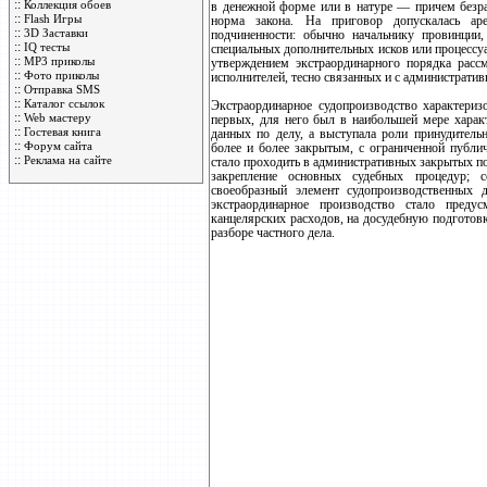
::
Коллекция обоев
в денежной форме или в натуре — причем безра
::
Flash Игры
норма закона. На приговор допускалась apet
::
3D Заставки
подчиненности: обычно начальнику провинции,
::
IQ тесты
специальных дополнительных исков или процессуа
::
MP3 приколы
утверждением экстраординарного порядка расс
::
Фото приколы
исполнителей, тесно связанных и с администрати
::
Отправка SMS
::
Каталог ссылок
Экстраординарное судопроизводство характери
::
Web мастеру
первых, для него был в наибольшей мере характ
::
Гостевая книга
данных по делу, а выступала роли принудитель
::
Форум сайта
более и более закрытым, с ограниченной публи
::
Реклама на сайте
стало проходить в административных закрытых п
закрепление основных судебных процедур; с
своеобразный элемент судопроизводственных 
экстраординарное производство стало пред
канцелярских расходов, на досудебную подготовку 
разборе частного дела.