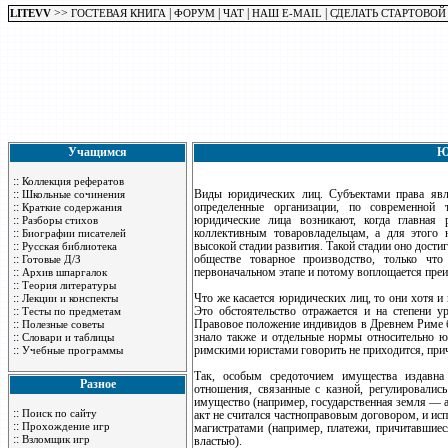
>>
|
|
|
|
LITEVV
ГОСТЕВАЯ КНИГА
ФОРУМ
ЧАТ
НАШ E-MAIL
СДЕЛАТЬ СТАРТОВОЙ
Учащимся
Ю
::
Коллекция рефератов
::
Виды юридических лиц. Субъектами права явля
Школьные сочинения
::
определенные организации, по современно
Краткие содержания
::
юридические лица возникают, когда главная 
Разборы стихов
::
коллективным товаровладельцам, а для этого 
Биографии писателей
::
высокой стадии развития. Такой стадии оно дости
Русская библиотека
::
обществе товарное производство, только что
Готовые Д/З
::
первоначальном этапе и потому воплощается пре
Архив шпаргалок
::
Теория литературы
::
Что же касается юридических лиц, то они хотя и
Лекции и конспекты
::
Это обстоятельство отражается и на степени у
Тесты по предметам
::
Правовое положение индивидов в Древнем Риме 
Полезные советы
::
знало также и отдельные нормы относительно юр
Словари и таблицы
::
римскими юристами говорить не приходится, прич
Учебные программы
Так, особым средоточием имущества издавна с
Разное
отношения, связанные с казной, регулировалис
имущество (например, государственная земля — a
::
Поиск по сайту
акт не считался частноправовым договором, и ис
::
Прохождение игр
магистратами (например, платежи, причитавшиес
::
Взломщик игр
властью).