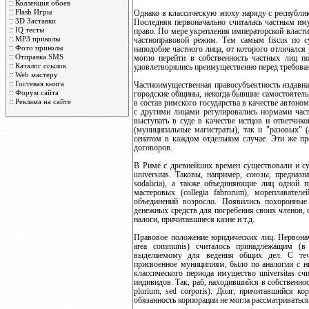
::
Коллекция обоев
::
Flash Игры
Однако в классическую эпоху наряду с республика
::
3D Заставки
Последняя первоначально считалась частным иму
::
IQ тесты
право. По мере укрепления императорской власти 
::
MP3 приколы
частноправовой режим. Тем самым fiscus по с
::
Фото приколы
наподобие частного лица, от которого отличался р
::
Отправка SMS
могло перейти в собственность частных лиц по
::
Каталог ссылок
удовлетворялись преимущественно перед требован
::
Web мастеру
::
Гостевая книга
Частноимущественная правосубъектность издавна 
::
Форум сайта
городские общины, некогда бывшие самостоятельн
::
Реклама на сайте
в состав римского государства в качестве авто
с другими лицами регулировались нормами част
выступать в суде в качестве истцов и ответчик
(муниципальные магистраты), так и "разовых" (
сенатом в каждом отдельном случае. Эти же пр
договоров.
В Риме с древнейших времен существовали и с
universitas. Таковы, например, союзы, предназ
sodalicia), а также объединяющие лиц одной пр
мастеровых (collegia fabrorum), мореплавател
объединений возросло. Появились похоронные о
денежных средств для погребения своих членов, с
налоги, причитавшиеся казне и т.д.
Правовое положение юридических лиц. Первонача
area communis) считалось принадлежащим (в
выделяемому для ведения общих дел. С тече
присвоенное муниципиям, было по аналогии с ни
классического периода имущество universitas с
индивидов. Так, раб, находившийся в собственнос
plurium, sed corporis). Долг, причитавшийся к
обязанность корпорации не могла рассматриваться 