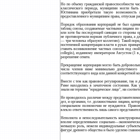
Но по объему гражданской правоспособности час
классического периода, муниципии могли быт
Юстиниана приобретали такую возможность 
предоставленного муниципиям права, отпуская ра
Порядок образования корпораций не был одина
таблиц союзы, создаваемые частными лицами по 
или хотя бы последующей санкции со стороны ор
не противоречили нормам публичного права, а для 
— три человека образуют коллегию). Такой поря
постепенной концентрации власти в руках принцеп
ставить возникновение частных союзов под свой к
collegiis), изданному императором Августом (1 в.
разрешение сената.
Прекращение корпорации могло быть добровольн
числа членов ниже минимально допустимого и
соответствующего вида или данной конкретной ко
Вместе с тем как правовое регулирование, так и
Риме находились в зачаточном состоянии. Как 
знали ни термина "юридическое лицо", ни соотв
Не проводилось различие между представителями
дел, и органами, т.е. должностными лицами, кото
специальном полномочии не нуждаются. Правона
влекло ответственность лишь самого представител
Неполнота и непоследовательность конструиров
вполне определенными социально—экономически
меньшую роль, нежели индивидуальные субъекты
фигуре древнего общества и было уделено главное