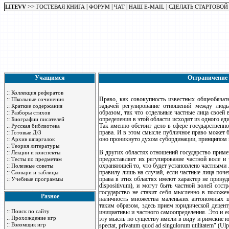
>>
|
|
|
|
LITEVV
ГОСТЕВАЯ КНИГА
ФОРУМ
ЧАТ
НАШ E-MAIL
СДЕЛАТЬ СТАРТОВОЙ
Учащимся
Отграничение 
::
Коллекция рефератов
::
Право, как совокупность известных общеобязат
Школьные сочинения
::
задачей регулирование отношений между людь
Краткие содержания
::
образом, так что отдельные частные лица своей
Разборы стихов
::
определения в этой области исходят из одного еди
Биографии писателей
::
Так именно обстоит дело в сфере государственно
Русская библиотека
::
права. И в этом смысле публичное право может б
Готовые Д/З
::
оно проникнуто духом субординации, принципом 
Архив шпаргалок
::
Теория литературы
::
В других областях отношений государство примен
Лекции и конспекты
::
предоставляет их регулирование частной воле и
Тесты по предметам
::
охраняющей то, что будет установлено частными 
Полезные советы
::
правилу лишь на случай, если частные лица поч
Словари и таблицы
::
права в этих областях имеют характер не принуд
Учебные программы
dispositivum), и могут быть частной волей отстр
государство не ставит себя мысленно в положен
Разное
наличность множества маленьких автономных 
таким образом, здесь прием юридической децент
::
Поиск по сайту
инициативы и частного самоопределения. Это и ес
::
Прохождение игр
эту мысль по существу имели в виду и римские юри
::
Взломщик игр
spectat, privatum quod ad singulorum utilitatem" (Ulpia