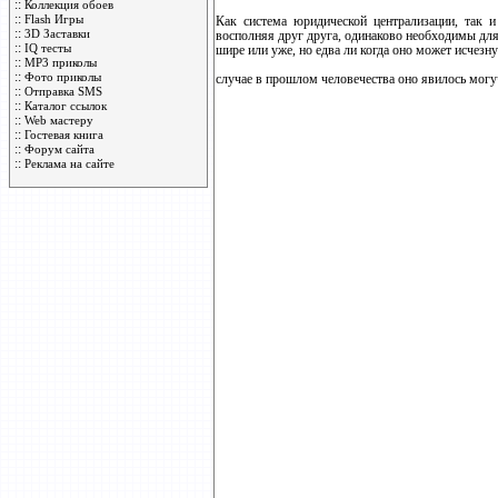
::
Коллекция обоев
::
Flash Игры
Как система юридической централизации, так и 
::
3D Заставки
восполняя друг друга, одинаково необходимы для
::
IQ тесты
шире или уже, но едва ли когда оно может исчезну
::
MP3 приколы
::
Фото приколы
случае в прошлом человечества оно явилось могу
::
Отправка SMS
::
Каталог ссылок
::
Web мастеру
::
Гостевая книга
::
Форум сайта
::
Реклама на сайте