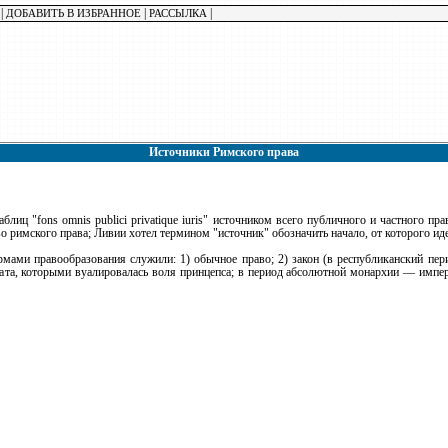
|
|
|
ДОБАВИТЬ В ИЗБРАННОЕ
РАССЫЛКА
Источники Римского права
лиц "fons omnis publici privatique iuris" источником всего публичного и частного пр
о римского права; Ливии хотел термином "источник" обозначить начало, от которого иде
мами правообразования служили: 1) обычное право; 2) закон (в республиканский пери
ната, которыми вуалировалась воля принцепса; в период абсолютной монархии — импера