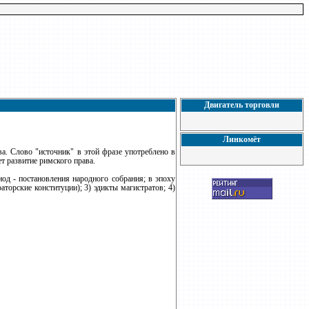
Двигатель торговли
Линкомёт
ава. Слово "источник" в этой фразе употреблено в
т развитие римского права.
од - постановления народного собрания; в эпоху
торские конституции); 3) эдикты магистратов; 4)