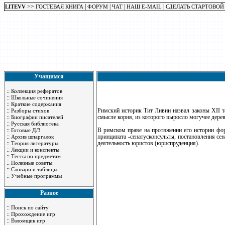
>>
|
|
|
|
LITEVV
ГОСТЕВАЯ КНИГА
ФОРУМ
ЧАТ
НАШ E-MAIL
СДЕЛАТЬ СТАРТОВОЙ
Учащимся
::
Коллекция рефератов
::
Школьные сочинения
::
Краткие содержания
::
Римский историк Тит Ливии назвал законы XII таб
Разборы стихов
::
смысле корня, из которого выросло могучее дерев
Биографии писателей
::
Русская библиотека
::
В римском праве на протяжении его истории фор
Готовые Д/З
::
принципата -сенатусконсульты, постановления се
Архив шпаргалок
::
деятельность юристов (юриспруденция).
Теория литературы
::
Лекции и конспекты
::
Тесты по предметам
::
Полезные советы
::
Словари и таблицы
::
Учебные программы
Разное
::
Поиск по сайту
::
Прохождение игр
::
Взломщик игр