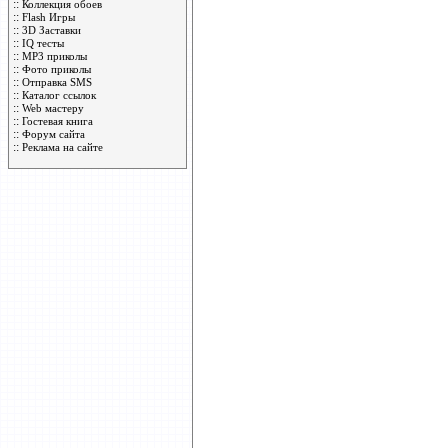
::
Коллекция обоев
::
Flash Игры
::
3D Заставки
::
IQ тесты
::
MP3 приколы
::
Фото приколы
::
Отправка SMS
::
Каталог ссылок
::
Web мастеру
::
Гостевая книга
::
Форум сайта
::
Реклама на сайте