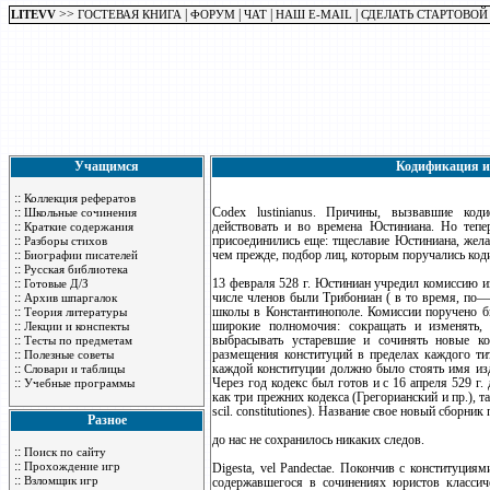
>>
|
|
|
|
LITEVV
ГОСТЕВАЯ КНИГА
ФОРУМ
ЧАТ
НАШ E-MAIL
СДЕЛАТЬ СТАРТОВОЙ
Учащимся
Кодификация и
::
Коллекция рефератов
::
Codex lustinianus. Причины, вызвавшие код
Школьные сочинения
::
действовать и во времена Юстиниана. Но тепе
Краткие содержания
::
присоединились еще: тщеславие Юстиниана, жела
Разборы стихов
::
чем прежде, подбор лиц, которым поручались ко
Биографии писателей
::
Русская библиотека
::
13 февраля 528 г. Юстиниан учредил комиссию из 1
Готовые Д/З
::
числе членов были Трибониан ( в то время, по—
Архив шпаргалок
::
школы в Константинополе. Комиссии поручено б
Теория литературы
::
широкие полномочия: сокращать и изменять,
Лекции и конспекты
::
выбрасывать устаревшие и сочинять новые ко
Тесты по предметам
::
размещения конституций в пределах каждого ти
Полезные советы
::
каждой конституции должно было стоять имя изд
Словари и таблицы
::
Через год кодекс был готов и с 16 апреля 529 г.
Учебные программы
как три прежних кодекса (Грегорианский и пр.), та
scil. constitutiones). Название свое новый сборник
Разное
до нас не сохранилось никаких следов.
::
Поиск по сайту
::
Прохождение игр
Digesta, vel Pandectae. Покончив с конституциям
::
Взломщик игр
содержавшегося в сочинениях юристов классич