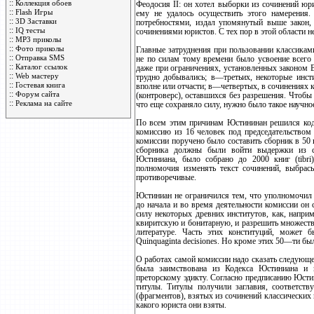
::
Коллекция обоев
Феодосия II: он хотел выборки из сочинений юр
::
Flash Игры
ему не удалось осуществить этого намерения
::
3D Заставки
потребностями, издал упомянутый выше закон,
::
IQ тесты
сочинениями юристов. С тех пор в этой области н
::
MP3 приколы
::
Фото приколы
Главные затруднения при пользовании классика
::
Отправка SMS
не по силам тому времени было усвоение всего 
::
Каталог ссылок
даже при ограничениях, установленных законом В
::
Web мастеру
трудно добывались; в—третьих, некоторые инст
::
Гостевая книга
вполне или отчасти; в—четвертых, в сочинениях
::
Форум сайта
(контроверс), оставшихся без разрешения. Чтобы 
::
Реклама на сайте
что еще сохраняло силу, нужно было такое научн
По всем этим причинам Юстининан решился кодиф
комиссию из 16 человек под председательством 
комиссии поручено было составить сборник в 50 к
сборника должны были войти выдержки из со
Юстиниана, было собрано до 2000 книг (tibr
полномочия изменять текст сочинений, выбрас
противоречивые.
Юстиниан не ограничился тем, что уполномочил 
до начала и во время деятельности комиссии он
силу некоторых древних институтов, как, наприме
квиритскую и бонитарную, и разрешить множеств
литературе. Часть этих конституций, может 
Quinquaginta decisiones. Но кроме этих 50—ти бы
О работах самой комиссии надо сказать следующее
была заимствована из Кодекса Юстиниана и п
преторскому эдикту. Согласно предписанию Юстин
титулы. Титулы получили заглавия, соответст
(фрагментов), взятых из сочинений классических
какого юриста они взяты.