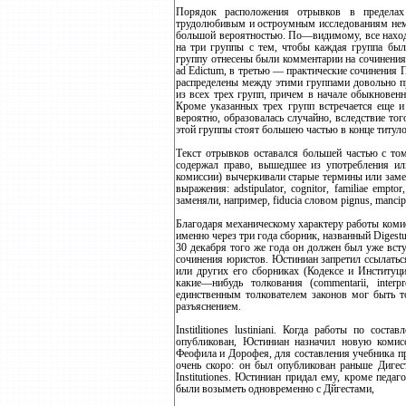
Порядок расположения отрывков в пределах
трудолюбивым и остроумным исследованиям неме
большой вероятностью. По—видимому, все наход
на три группы с тем, чтобы каждая группа бы
группу отнесены были комментарии на сочинения С
ad Edictum, в третью — практические сочинения П
распределены между этими группами довольно п
из всех трех групп, причем в начале обыкновен
Кроме указанных трех групп встречается еще и 
вероятно, образовалась случайно, вследствие то
этой группы стоят большею частью в конце титуло
Текст отрывков оставался большей частью с том
содержал право, вышедшее из употребления ил
комиссии) вычеркивали старые термины или заме
выражения: adstipulator, cognitor, familiae emptor,
заменяли, например, fiducia словом pignus, mancipar
Благодаря механическому характеру работы коми
именно через три года сборник, названный Digestu
30 декабря того же года он должен был уже вст
сочинения юристов. Юстиниан запретил ссылаться
или других его сборниках (Кодексе и Институци
какие—нибудь толкования (commentarii, inter
единственным толкователем законов мог быть т
разъяснением.
Institlitiones lustiniani. Когда работы по со
опубликован, Юстиниан назначил новую комисс
Феофила и Дорофея, для составления учебника п
очень скоро: он был опубликован раньше Дигес
Institutiones. Юстиниан придал ему, кроме педа
были возыметь одновременно с Дйгестами,