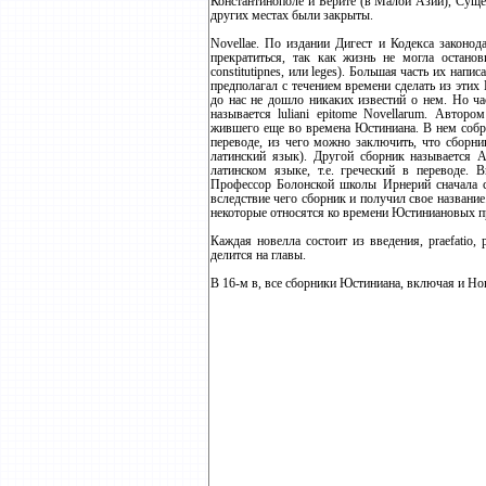
Константинополе и Берите (в Малой Азии), Сущ
других местах были закрыты.
Novellae. По издании Дигест и Кодекса законод
прекратиться, так как жизнь не могла останови
constitutipnes, или leges). Большая часть их нап
предполагал с течением времени сделать из этих 
до нас не дошло никаких известий о нем. Но ч
называется luliani epitome Novellarum. Автор
жившего еще во времена Юстиниана. В нем собра
переводе, из чего можно заключить, что сборни
латинский язык). Другой сборник называется A
латинском языке, т.е. греческий в переводе. 
Профессор Болонской школы Ирнерий сначала со
вследствие чего сборник и получил свое названи
некоторые относятся ко времени Юстиниановых п
Каждая новелла состоит из введения, praefatio, 
делится на главы.
В 16-м в, все сборники Юстиниана, включая и Нове