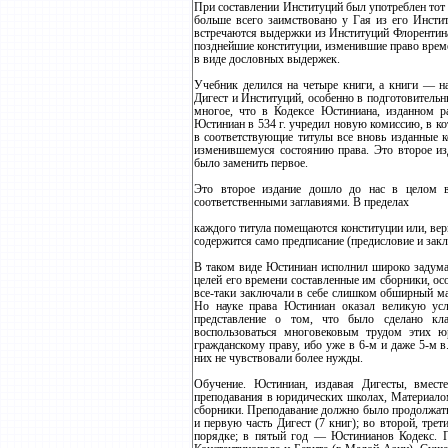
При составлении Институций был употреблен тот 
больше всего заимствовано у Гая из его Инстит
встречаются выдержки из Институций Флорентина
позднейшие конституции, изменившие право врем
в виде дословных выдержек.
Учебник делился на четыре книги, а книги — на ти
Дигест и Институций, особенно в подготовитель
многое, что в Кодексе Юстиниана, изданном ра
Юстиниан в 534 г. учредил новую комиссию, в ко
в соответствующие титулы все вновь изданные к
изменившемуся состоянию права. Это второе изда
было заменить первое.
Это второе издание дошло до нас в целом ви
соответственными заглавиями. В пределах
каждого титула помещаются конституции или, верне
содержится само предписание (предисловие и за
В таком виде Юстиниан исполнил широко задума
целей его времени составленные им сборники, ос
все-таки заключали в себе слишком обширный ма
Но науке права Юстиниан оказал великую усл
представление о том, что было сделано кл
воспользоваться многовековым трудом этих ю
гражданскому праву, ибо уже в 6-м и даже 5-м в
них не чувствовали более нужды.
Обучение. Юстиниан, издавая Дигесты, вмест
преподавания в юридических школах, Материало
сборники. Преподавание должно было продолжать
и первую часть Дигест (7 книг); во второй, тре
порядке; в пятый год — Юстинианов Кодекс. 