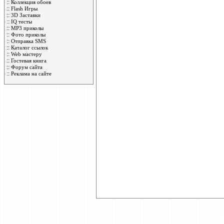
::
Коллекция обоев
::
Flash Игры
::
3D Заставки
::
IQ тесты
::
MP3 приколы
::
Фото приколы
::
Отправка SMS
::
Каталог ссылок
::
Web мастеру
::
Гостевая книга
::
Форум сайта
::
Реклама на сайте