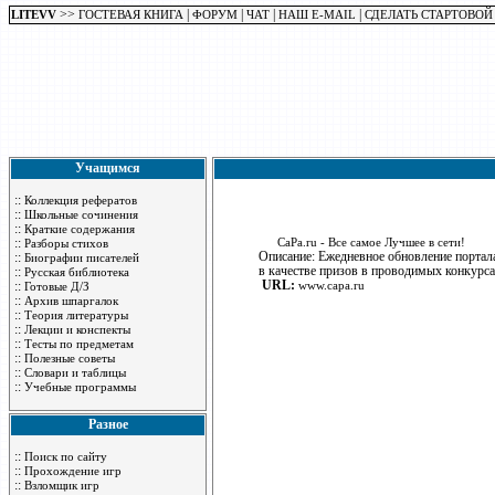
>>
|
|
|
|
LITEVV
ГОСТЕВАЯ КНИГА
ФОРУМ
ЧАТ
НАШ E-MAIL
СДЕЛАТЬ СТАРТОВОЙ
Учащимся
::
Коллекция рефератов
::
Школьные сочинения
::
Краткие содержания
::
CaPa.ru - Все самое Лучшее в сети!
Разборы стихов
Описание: Ежедневное обновление портала
::
Биографии писателей
в качестве призов в проводимых конкурсах
::
Русская библиотека
URL:
::
www.capa.ru
Готовые Д/З
::
Архив шпаргалок
::
Теория литературы
::
Лекции и конспекты
::
Тесты по предметам
::
Полезные советы
::
Словари и таблицы
::
Учебные программы
Разное
::
Поиск по сайту
::
Прохождение игр
::
Взломщик игр