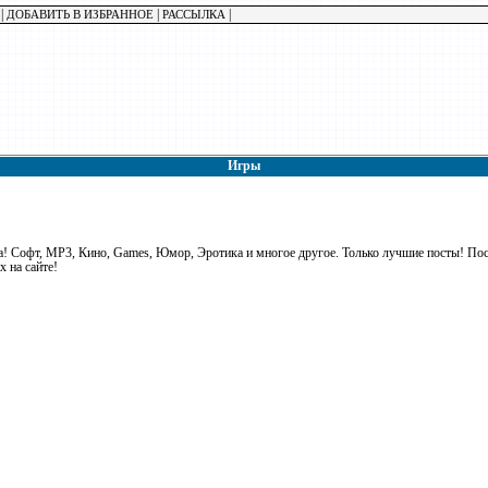
|
|
|
ДОБАВИТЬ В ИЗБРАННОЕ
РАССЫЛКА
Игры
! Софт, MP3, Кино, Games, Юмор, Эротика и многое другое. Только лучшие посты! Посто
 на сайте!