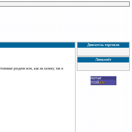
Двигатель торговли
Линкомёт
янные раздачи асек, как на халяву, так и