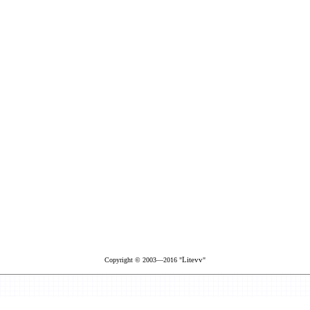
Litevv
Copyright © 2003—2016 "
"