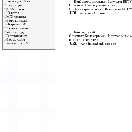
::
Коллекция обоев
Прибороcтроительный Факультет БНТУ
::
Flash Игры
Описание: Неофициальный сайт
::
3D Заставки
Прибороcтроительного Факультета БНТУ
::
IQ тесты
URL:
www.maxXP.narod.ru
::
MP3 приколы
::
Фото приколы
::
Отправка SMS
::
Каталог ссылок
::
Web мастеру
Банк чертежей
::
Гостевая книга
Описание: Банк чертежей. Изготовление ч
::
Форум сайта
и печать на плоттере.
::
Реклама на сайте
URL:
www.diplombank.narod.ru