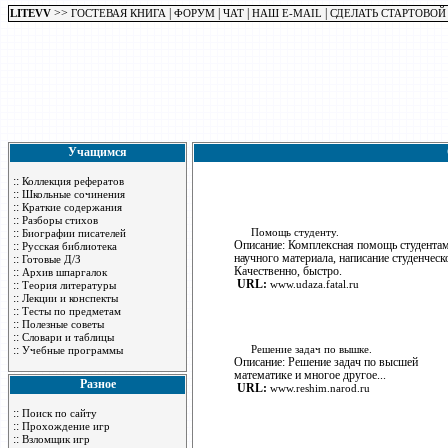
>>
|
|
|
|
LITEVV
ГОСТЕВАЯ КНИГА
ФОРУМ
ЧАТ
НАШ E-MAIL
СДЕЛАТЬ СТАРТОВОЙ
Учащимся
::
Коллекция рефератов
::
Школьные сочинения
::
Краткие содержания
::
Разборы стихов
::
Помощь студенту.
Биографии писателей
Описание: Комплексная помощь студента
::
Русская библиотека
научного материала, написание студенческ
::
Готовые Д/З
Качественно, быстро.
::
Архив шпаргалок
URL:
::
www.udaza.fatal.ru
Теория литературы
::
Лекции и конспекты
::
Тесты по предметам
::
Полезные советы
::
Словари и таблицы
::
Решение задач по вышке.
Учебные программы
Описание: Решение задач по высшей
математике и многое другое...
Разное
URL:
www.reshim.narod.ru
::
Поиск по сайту
::
Прохождение игр
::
Взломщик игр