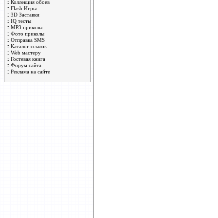
::
Коллекция обоев
::
Flash Игры
::
3D Заставки
::
IQ тесты
::
MP3 приколы
::
Фото приколы
::
Отправка SMS
::
Каталог ссылок
::
Web мастеру
::
Гостевая книга
::
Форум сайта
::
Реклама на сайте