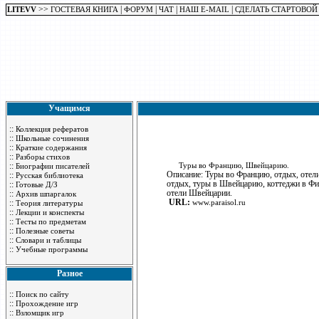
>>
|
|
|
|
LITEVV
ГОСТЕВАЯ КНИГА
ФОРУМ
ЧАТ
НАШ E-MAIL
СДЕЛАТЬ СТАРТОВОЙ
Учащимся
::
Коллекция рефератов
::
Школьные сочинения
::
Краткие содержания
::
Разборы стихов
::
Туры во Францию, Швейцарию.
Биографии писателей
Описание: Туры во Францию, отдых, отел
::
Русская библиотека
отдых, туры в Швейцарию, коттеджи в Фи
::
Готовые Д/З
отели Швейцарии.
::
Архив шпаргалок
URL:
::
www.paraisol.ru
Теория литературы
::
Лекции и конспекты
::
Тесты по предметам
::
Полезные советы
::
Словари и таблицы
::
Учебные программы
Разное
::
Поиск по сайту
::
Прохождение игр
::
Взломщик игр