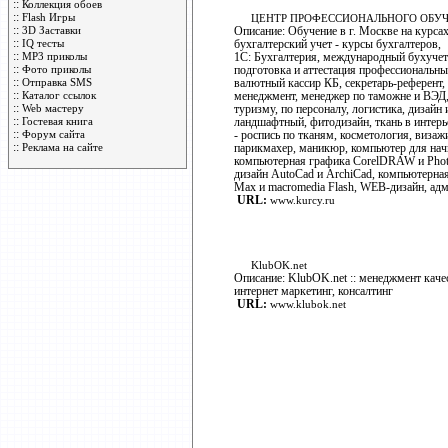
::
Коллекция обоев
::
Flash Игры
ЦЕНТР ПРОФЕССИОНАЛЬНОГО ОБУЧ
::
3D Заставки
Описание: Обучение в г. Москве на курса
::
IQ тесты
бухгалтерский учет - курсы бухгалтеров,
::
MP3 приколы
1С: Бухгалтерия, международный бухуче
::
Фото приколы
подготовка и аттестация профессиональны
::
Отправка SMS
валютный кассир КБ, секретарь-референт,
::
Каталог ссылок
менеджмент, менеджер по таможне и ВЭД,
::
Web мастеру
туризму, по персоналу, логистика, дизайн 
::
Гостевая книга
ландшафтный, фитодизайн, ткань в интерь
::
Форум сайта
- роспись по тканям, косметология, визажи
::
Реклама на сайте
парикмахер, маникюр, компьютер для на
компьютерная графика CorelDRAW и Pho
дизайн AutoCad и ArchiCad, компьютерна
Max и macromedia Flash, WEB-дизайн, 
URL:
www.kurcy.ru
KlubOK.net
Описание: KlubOK.net :: менеджмент каче
интернет маркетинг, консалтинг
URL:
www.klubok.net