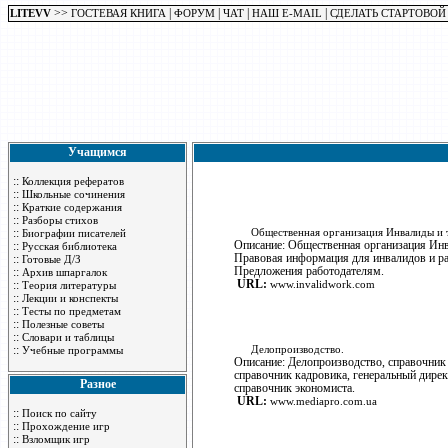
>>
|
|
|
|
LITEVV
ГОСТЕВАЯ КНИГА
ФОРУМ
ЧАТ
НАШ E-MAIL
СДЕЛАТЬ СТАРТОВОЙ
Учащимся
::
Коллекция рефератов
::
Школьные сочинения
::
Краткие содержания
::
Разборы стихов
::
Общественная организация Инвалиды и 
Биографии писателей
Описание: Общественная организация Инв
::
Русская библиотека
Правовая информация для инвалидов и ра
::
Готовые Д/З
Предложения работодателям.
::
Архив шпаргалок
URL:
::
www.invalidwork.com
Теория литературы
::
Лекции и конспекты
::
Тесты по предметам
::
Полезные советы
::
Словари и таблицы
::
Делопроизводство.
Учебные программы
Описание: Делопроизводство, справочник
справочник кадровика, генеральный дирек
Разное
справочник экономиста.
URL:
www.mediapro.com.ua
::
Поиск по сайту
::
Прохождение игр
::
Взломщик игр