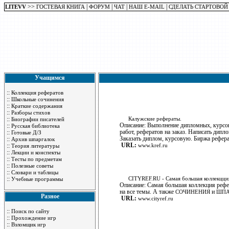
>>
|
|
|
|
LITEVV
ГОСТЕВАЯ КНИГА
ФОРУМ
ЧАТ
НАШ E-MAIL
СДЕЛАТЬ СТАРТОВОЙ
Учащимся
::
Коллекция рефератов
::
Школьные сочинения
::
Краткие содержания
::
Разборы стихов
::
Калужские рефераты.
Биографии писателей
Описание: Выполнение дипломных, курсо
::
Русская библиотека
работ, рефератов на заказ. Написать дипл
::
Готовые Д/З
Заказать диплом, курсовую. Биржа рефера
::
Архив шпаргалок
URL:
::
www.kref.ru
Теория литературы
::
Лекции и конспекты
::
Тесты по предметам
::
Полезные советы
::
Словари и таблицы
::
CITYREF.RU - Самая большая коллекцци
Учебные программы
Описание: Самая большая коллекция рефе
на все темы. А также
и
СОЧИНЕНИЯ
ШПА
Разное
URL:
www.cityref.ru
::
Поиск по сайту
::
Прохождение игр
::
Взломщик игр