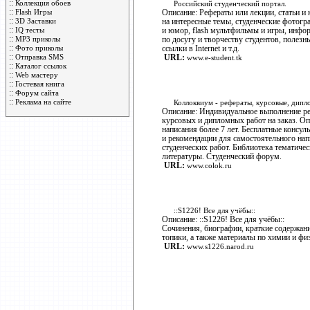
::
Коллекция обоев
Российский студенческий портал.
::
Flash Игры
Описание: Рефераты или лекции, статьи и 
::
3D Заставки
на интересные темы, студенческие фотогр
::
IQ тесты
и юмор, flash мультфильмы и игры, инфо
::
MP3 приколы
по досугу и творчеству студентов, полезн
::
Фото приколы
ссылки в Internet и т.д.
::
Отправка SMS
URL:
www.e-student.tk
::
Каталог ссылок
::
Web мастеру
::
Гостевая книга
::
Форум сайта
::
Реклама на сайте
Коллоквиум - рефераты, курсовые, дипло
Описание: Индивидуальное выполнение ре
курсовых и дипломных работ на заказ. О
написания более 7 лет. Бесплатные консул
и рекомендации для самостоятельного на
студенческих работ. Библиотека тематичес
литературы. Студенческий форум.
URL:
www.colok.ru
::S1226! Все для учёбы::
Описание: ::S1226! Все для учёбы::
Сочинения, биографии, краткие содержан
топики, а также материалы по химии и фи
URL:
www.s1226.narod.ru