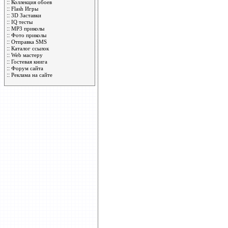
::
Коллекция обоев
::
Flash Игры
::
3D Заставки
::
IQ тесты
::
MP3 приколы
::
Фото приколы
::
Отправка SMS
::
Каталог ссылок
::
Web мастеру
::
Гостевая книга
::
Форум сайта
::
Реклама на сайте