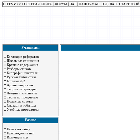
>>
|
|
|
|
LITEVV
ГОСТЕВАЯ КНИГА
ФОРУМ
ЧАТ
НАШ E-MAIL
СДЕЛАТЬ СТАРТОВОЙ
Учащимся
::
Коллекция рефератов
::
Школьные сочинения
::
Краткие содержания
::
Разборы стихов
::
Биографии писателей
::
Русская библиотека
::
Готовые Д/З
::
Архив шпаргалок
::
Теория литературы
::
Лекции и конспекты
::
Тесты по предметам
::
Полезные советы
::
Словари и таблицы
::
Учебные программы
Разное
::
Поиск по сайту
::
Прохождение игр
::
Взломщик игр