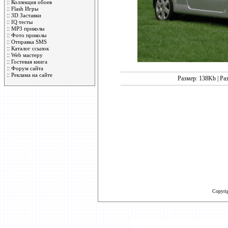
::
Коллекция обоев
::
Flash Игры
::
3D Заставки
::
IQ тесты
::
MP3 приколы
::
Фото приколы
::
Отправка SMS
::
Каталог ссылок
::
Web мастеру
::
Гостевая книга
::
Форум сайта
::
Реклама на сайте
Размер: 138Kb | Ра
Copyri