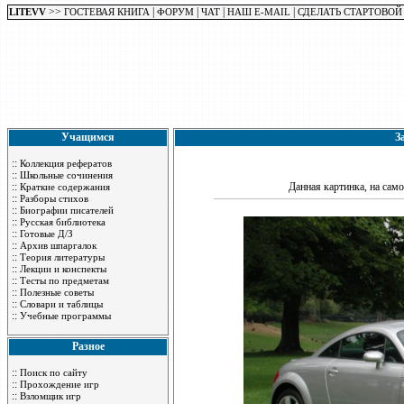
>>
|
|
|
|
LITEVV
ГОСТЕВАЯ КНИГА
ФОРУМ
ЧАТ
НАШ E-MAIL
СДЕЛАТЬ СТАРТОВОЙ
Учащимся
З
::
Коллекция рефератов
::
Школьные сочинения
::
Данная картинка, на само
Краткие содержания
::
Разборы стихов
::
Биографии писателей
::
Русская библиотека
::
Готовые Д/З
::
Архив шпаргалок
::
Теория литературы
::
Лекции и конспекты
::
Тесты по предметам
::
Полезные советы
::
Словари и таблицы
::
Учебные программы
Разное
::
Поиск по сайту
::
Прохождение игр
::
Взломщик игр