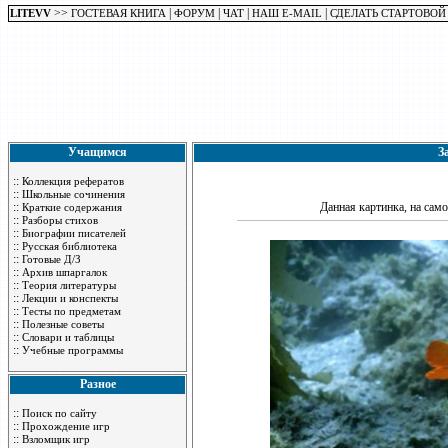
>>
|
|
|
|
LITEVV
ГОСТЕВАЯ КНИГА
ФОРУМ
ЧАТ
НАШ E-MAIL
СДЕЛАТЬ СТАРТОВОЙ
Учащимся
З
::
Коллекция рефератов
::
Школьные сочинения
::
Данная картинка, на само
Краткие содержания
::
Разборы стихов
::
Биографии писателей
::
Русская библиотека
::
Готовые Д/З
::
Архив шпаргалок
::
Теория литературы
::
Лекции и конспекты
::
Тесты по предметам
::
Полезные советы
::
Словари и таблицы
::
Учебные программы
Разное
::
Поиск по сайту
::
Прохождение игр
::
Взломщик игр