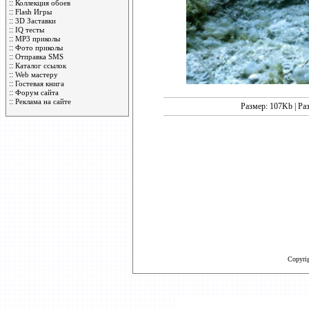
::
Коллекция обоев
::
Flash Игры
::
3D Заставки
::
IQ тесты
::
MP3 приколы
::
Фото приколы
::
Отправка SMS
::
Каталог ссылок
::
Web мастеру
::
Гостевая книга
::
Форум сайта
::
Реклама на сайте
Размер: 107Kb | Ра
Copyri