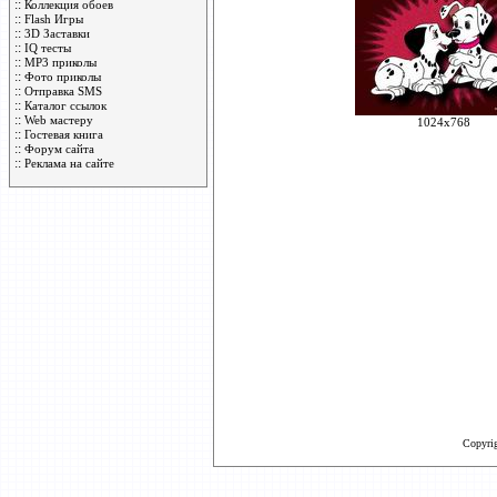
::
Коллекция обоев
::
Flash Игры
::
3D Заставки
::
IQ тесты
::
MP3 приколы
::
Фото приколы
::
Отправка SMS
::
Каталог ссылок
::
Web мастеру
1024x768
::
Гостевая книга
::
Форум сайта
::
Реклама на сайте
Copyri