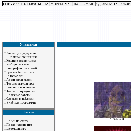
>>
|
|
|
|
LITEVV
ГОСТЕВАЯ КНИГА
ФОРУМ
ЧАТ
НАШ E-MAIL
СДЕЛАТЬ СТАРТОВОЙ
Учащимся
::
Коллекция рефератов
::
Школьные сочинения
::
Краткие содержания
::
Разборы стихов
::
Биографии писателей
::
Русская библиотека
::
Готовые Д/З
::
Архив шпаргалок
::
Теория литературы
::
Лекции и конспекты
::
Тесты по предметам
::
Полезные советы
::
Словари и таблицы
::
Учебные программы
Разное
1024x768
::
Поиск по сайту
::
Прохождение игр
::
Взломщик игр