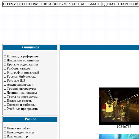
>>
|
|
|
|
LITEVV
ГОСТЕВАЯ КНИГА
ФОРУМ
ЧАТ
НАШ E-MAIL
СДЕЛАТЬ СТАРТОВОЙ
Учащимся
::
Коллекция рефератов
::
Школьные сочинения
::
Краткие содержания
::
Разборы стихов
::
Биографии писателей
::
Русская библиотека
::
Готовые Д/З
::
Архив шпаргалок
::
Теория литературы
::
Лекции и конспекты
::
Тесты по предметам
::
Полезные советы
::
Словари и таблицы
::
Учебные программы
Разное
1024x768
::
Поиск по сайту
::
Прохождение игр
::
Взломщик игр