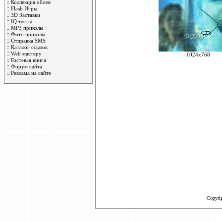
::
Коллекция обоев
::
Flash Игры
::
3D Заставки
::
IQ тесты
::
MP3 приколы
::
Фото приколы
::
Отправка SMS
::
Каталог ссылок
::
Web мастеру
1024x768
::
Гостевая книга
::
Форум сайта
::
Реклама на сайте
Copyri