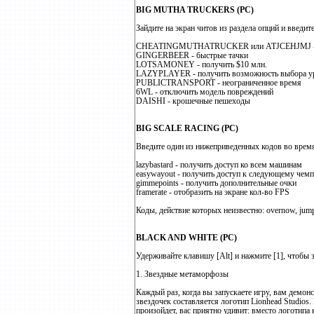
BIG MUTHA TRUCKERS (PC)
Зайдите на экран читов из раздела опций и введит
CHEATINGMUTHATRUCKER или ATJCEHJMJ - пол
GINGERBEER - быстрые тачки
LOTSAMONEY - получить $10 млн.
LAZYPLAYER - получить возможность выбора у
PUBLICTRANSPORT - неограниченное время
6WL - отключить модель повреждений
DAISHI - крошечные пешеходы
BIG SCALE RACING (PC)
Введите один из нижеприведенных кодов во время 
lazybastard - получить доступ ко всем машинам
easywayout - получить доступ к следующему чем
gimmepoints - получить дополнительные очки
framerate - отобразить на экране кол-во FPS
Коды, действие которых неизвестно: overnow, jumpa
BLACK AND WHITE (PC)
Удерживайте клавишу [Alt] и нажмите [1], чтобы з
1. Звездные метаморфозы
Каждый раз, когда вы запускаете игру, вам демон
звездочек составляется логотип Lionhead Studios.
произойдет, вас приятно удивит: вместо логотипа