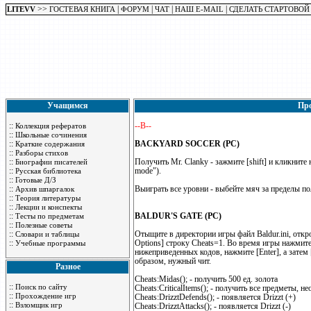
>>
|
|
|
|
LITEVV
ГОСТЕВАЯ КНИГА
ФОРУМ
ЧАТ
НАШ E-MAIL
СДЕЛАТЬ СТАРТОВОЙ
Учащимся
Про
::
--B--
Коллекция рефератов
::
Школьные сочинения
::
BACKYARD SOCCER (PC)
Краткие содержания
::
Разборы стихов
::
Получить Mr. Clanky - зажмите [shift] и кликните н
Биографии писателей
::
mode").
Русская библиотека
::
Готовые Д/З
::
Выиграть все уровни - выбейте мяч за пределы пол
Архив шпаргалок
::
Теория литературы
::
Лекции и конспекты
::
BALDUR'S GATE (PC)
Тесты по предметам
::
Полезные советы
::
Отыщите в директории игры файл Baldur.ini, откр
Словари и таблицы
::
Options] строку Cheats=1. Во время игры нажмите 
Учебные программы
нижеприведенных кодов, нажмите [Enter], а затем [
образом, нужный чит.
Разное
Cheats:Midas(); - получить 500 ед. золота
::
Поиск по сайту
Cheats:CriticalItems(); - получить все предметы, 
::
Прохождение игр
Cheats:DrizztDefends(); - появляется Drizzt (+)
::
Взломщик игр
Cheats:DrizztAttacks(); - появляется Drizzt (-)