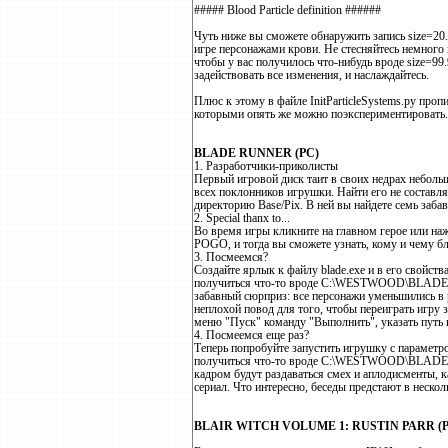
##### Blood Particle definition ######
Чуть ниже вы сможете обнаружить запись size=20.
игре персонажами крови. Не стесняйтесь немного 
чтобы у вас получилось что-нибудь вроде size=99
задействовать все изменения, и наслаждайтесь.
Плюс к этому в файле InitParticleSystems.py проп
которыми опять же можно поэкспериментировать.
BLADE RUNNER (PC)
1. Разработчики-приколисты
Первый игровой диск таит в своих недрах неболь
всех поклонников игрушки. Найти его не составляет
директорию Base/Pix. В ней вы найдете семь заба
2. Special thanx to...
Во время игры кликните на главном герое или на
POGO, и тогда вы сможете узнать, кому и чему б
3. Посмеемся?
Создайте ярлык к файлу blade.exe и в его свойст
получиться что-то вроде C:\WESTWOOD\BLADE\B
забавный сюрприз: все персонажи уменьшились в 
неплохой повод для того, чтобы переиграть игру 
меню "Пуск" команду "Выполнить", указать путь 
4. Посмеемся еще раз?
Теперь попробуйте запустить игрушку с параметр
получиться что-то вроде C:\WESTWOOD\BLADE\
кадром будут раздаваться смех и аплодисменты, 
сериал. Что интересно, беседы предстают в нескол
BLAIR WITCH VOLUME 1: RUSTIN PARR (P