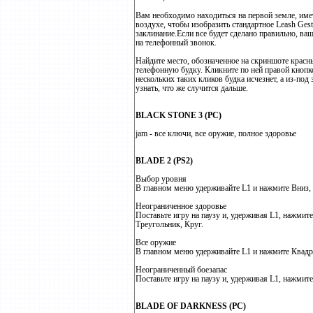
Вам необходимо находиться на первой земле, имет
воздухе, чтобы изобразить стандартное Leash Ges
заклинание.Если все будет сделано правильно, ва
на телефонный звонок.
Найдите место, обозначенное на скриншоте красн
телефонную будку. Кликните по ней правой кнопк
нескольких таких кликов будка исчезнет, а из-под
узнать, что же случится дальше.
BLACK STONE 3 (PC)
jam - все ключи, все оружие, полное здоровье
BLADE 2 (PS2)
Выбор уровня
В главном меню удерживайте L1 и нажмите Вниз, В
Неограниченное здоровье
Поставьте игру на паузу и, удерживая L1, нажмите
Треугольник, Круг.
Все оружие
В главном меню удерживайте L1 и нажмите Квадрат
Неограниченный боезапас
Поставьте игру на паузу и, удерживая L1, нажмите
BLADE OF DARKNESS (PC)