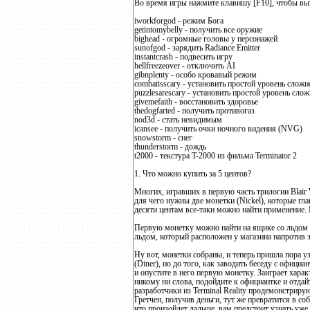
Во время игры нажмите клавишу [F10], чтобы выз
iworkforgod - режим Бога
getintomybelly - получить все оружие
bighead - огромные головы у персонажей
sunofgod - зарядить Radiance Emitter
instantcrash - подвесить игру
hellfreezeover - отключить AI
gibnplenty - особо кровавый режим
combatisscary - установить простой уровень сложн
puzzlesarescary - установить простой уровень сло
givemefaith - восстановить здоровье
thedogfarted - получить противогаз
nod3d - стать невидимым
icansee - получить очки ночного видения (NVG)
snowstorm - снег
thunderstorm - дождь
t2000 - текстура T-2000 из фильма Terminator 2
1. Что можно купить за 5 центов?
Многих, игравших в первую часть трилогии Blair W
для чего нужны две монетки (Nickel), которые гл
десяти центам все-таки можно найти применение. 
Первую монетку можно найти на ящике со льдом в
льдом, который расположен у магазина напротив 
Ну вот, монетки собраны, и теперь пришла пора у
(Diner), но до того, как заводить беседу с офици
и опустите в него первую монетку. Заиграет харак
никому ни слова, подойдите к официантке и отдай
разработчики из Terminal Reality продемонстриру
Гретчен, получив деньги, тут же превратится в со
что произойдет дальше, вам предстоит узнать уже