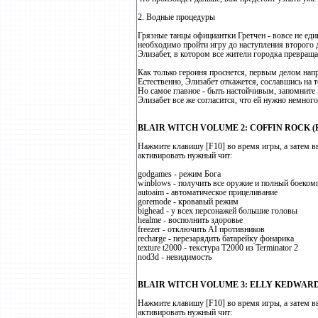
2. Водные процедуры
Грязные танцы официантки Гретчен - вовсе не еди
необходимо пройти игру до наступления второго д
Элизабет, в котором все жители городка превращ
Как только героиня проснется, первым делом напра
Естественно, Элизабет откажется, сославшись на то, 
Но самое главное - быть настойчивым, запомните 
Элизабет все же согласится, что ей нужно немного
BLAIR WITCH VOLUME 2: COFFIN ROCK (
Нажмите клавишу [F10] во время игры, а затем в
активировать нужный чит:
godgames - режим Бога
winblows - получить все оружие и полный боеком
autoaim - автоматическое прицеливание
goremode - кровавый режим
bighead - у всех персонажей большие головы
healme - восполнить здоровье
freezer - отключить AI противников
recharge - перезарядить батарейку фонарика
texture t2000 - текстура Т2000 из Terminator 2
nod3d - невидимость
BLAIR WITCH VOLUME 3: ELLY KEDWARD
Нажмите клавишу [F10] во время игры, а затем в
активировать нужный чит: