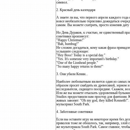
символ.
2. Красный день календаря
А знаете ли вы, что первого апреля каждого год
вовсе необязательно терпеливо дожидаться очеред
самим. Вы можете схитрить, просто изменив дату
Но День Дураков, к счастью, не единственный пра
советники произнесут:
"Happy Christmas!"
"Bah, humbug!"
Не сложно догадаться, кому какая фраза принадле
услышите следующее:
"Hey Boss! Today is a special day."
"Yes. It's someone very important's birthday."
"One of the Lionhead people."
"So many happy returns to them!"
3. Они убили Кенни...
Наиболее любопытным является один из самых пе
образом просят снабдить их древесиной, зерном 
исследователя, сидящего посередине. Скажем, возь
Или же вы можете отыскать здоровенный булыжни
Studios предоставили вам простор для фантазии. К
живых завопят: "Oh my god, they killed Kenneth!".
мульсериал South Park.
4. Заботливые советники
Если вы оставите игру на некоторое время без де
приколов тоже не обошлось, так, например, злой 
же мультсериала South Park. Самое главное, чтоб