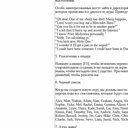
выступлений.
Особо заинтересованные могут зайти в директорию 
котором прописаны все диалоги из игры. Приведу
"Oh dear. One of my sheep has died. Sheep happens, 
"Lord, won't you buy me a Mercedes Benz?"
"Can you fix it for me to be in another game?"
"I wish they'd hurry up and invent the Internet."
"I know Peter Molyneux personally."
"Shhh. I'm calculating pi."
"You kick arse, Holy One."
"I wonder if I'll get a part in the sequel?"
"I could have been someone. I could have been in D
5. Развлечения в пещере
Нажмите клавишу [F5], чтобы мгновенно перемест
очаровательном создании, и вы попадете на экран
мыши, чтобы погладить свое Существо. При некот
движений, чтобы развлечь вас.
6. Черный список
Когда вы создаете новую игру, вы должны ввести
перечислены все счастливчики, которые будут сл
Alex, Matt, Nathan, Adam, Alan, Graham, Angus, Abd
Sophie, Vicky, Mel, Rachel, Emma, Gemma, Alison, Ca
Amanda, Lizzie, Daisy, Katie, Sarah, Cat, Amy, Naom
Simon, Paul, Timothy, Tim, Jon, Andrew, Andy, Jamie,
Robert, Russell, Jeremy, Jez, Gary, Mike, Chris, Chri
Charlie, Jack, Steven, Steve, Liam, Jason, Nick, Nic
7. Алло, мама?