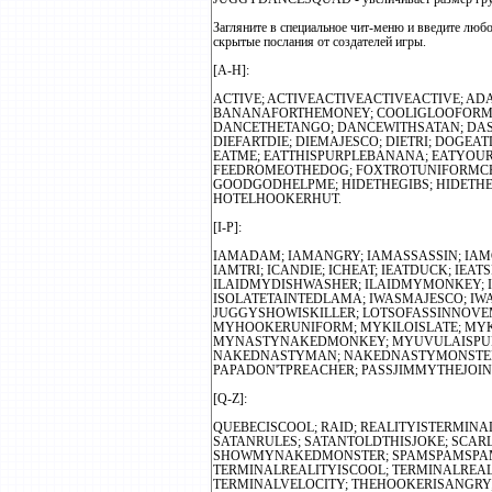
Загляните в специальное чит-меню и введите люб
скрытые послания от создателей игры.
[A-H]:
ACTIVE; ACTIVEACTIVEACTIVEACTIVE; A
BANANAFORTHEMONEY; COOLIGLOOFORME
DANCETHETANGO; DANCEWITHSATAN; DA
DIEFARTDIE; DIEMAJESCO; DIETRI; DOGEA
EATME; EATTHISPURPLEBANANA; EATYOUR
FEEDROMEOTHEDOG; FOXTROTUNIFORMCH
GOODGODHELPME; HIDETHEGIBS; HIDETH
HOTELHOOKERHUT.
[I-P]:
IAMADAM; IAMANGRY; IAMASSASSIN; IAM
IAMTRI; ICANDIE; ICHEAT; IEATDUCK; IEA
ILAIDMYDISHWASHER; ILAIDMYMONKEY; 
ISOLATETAINTEDLAMA; IWASMAJESCO; IW
JUGGYSHOWISKILLER; LOTSOFASSINNOVE
MYHOOKERUNIFORM; MYKILOISLATE; MY
MYNASTYNAKEDMONKEY; MYUVULAISPUR
NAKEDNASTYMAN; NAKEDNASTYMONSTER;
PAPADON'TPREACHER; PASSJIMMYTHEJOIN
[Q-Z]:
QUEBECISCOOL; RAID; REALITYISTERMIN
SATANRULES; SATANTOLDTHISJOKE; SC
SHOWMYNAKEDMONSTER; SPAMSPAMSPAM
TERMINALREALITYISCOOL; TERMINALREAL
TERMINALVELOCITY; THEHOOKERISANGRY; 