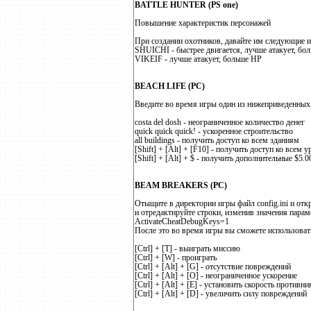
BATTLE HUNTER (PS one)
Повышение характеристик персонажей
При создании охотников, давайте им следующие и
SHUICHI - быстрее двигается, лучше атакует, бо
VIKEIF - лучше атакует, больше НР
BEACH LIFE (PC)
Введите во время игры один из нижеприведенных 
costa del dosh - неограниченное количество денег
quick quick quick! - ускоренное строительство
all buildings - получить доступ ко всем зданиям
[Shift] + [Alt] + [F10] - получить доступ ко всем 
[Shift] + [Alt] + $ - получить дополнительные $5.0
BEAM BREAKERS (PC)
Отыщите в директории игры файл config.ini и откр
и отредактируйте строки, изменив значения парам
ActivateCheatDebugKeys=1
После это во время игры вы сможете использова
[Ctrl] + [T] - выиграть миссию
[Ctrl] + [W] - проиграть
[Ctrl] + [Alt] + [G] - отсутствие повреждений
[Ctrl] + [Alt] + [O] - неограниченное ускорение
[Ctrl] + [Alt] + [E] - установить скорость противни
[Ctrl] + [Alt] + [D] - увеличить силу повреждений