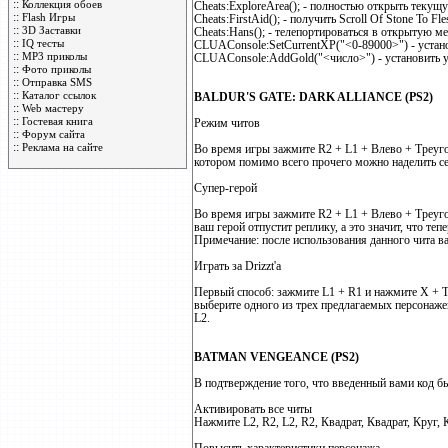
::
Коллекция обоев
Cheats:ExploreArea(); - полностью открыть текущ
::
Flash Игры
Cheats:FirstAid(); - получить Scroll Of Stone To Fle
::
3D Заставки
Cheats:Hans(); - телепортироваться в открытую ме
::
IQ тесты
CLUAConsole:SetCurrentXP("<0-89000>") - устано
::
MP3 приколы
CLUAConsole:AddGold("<число>") - установить ук
::
Фото приколы
::
Отправка SMS
::
Каталог ссылок
BALDUR'S GATE: DARK ALLIANCE (PS2)
::
Web мастеру
::
Гостевая книга
Режим читов
::
Форум сайта
::
Реклама на сайте
Во время игры зажмите R2 + L1 + Влево + Треуго
котором помимо всего прочего можно наделить с
Супер-герой
Во время игры зажмите R2 + L1 + Влево + Tреуго
ваш герой отпустит реплику, а это значит, что те
Примечание: после использования данного чита в
Играть за Drizzt'a
Первый способ: зажмите L1 + R1 и нажмите X + Т
выберите одного из трех предлагаемых персонажей
L2.
BATMAN VENGEANCE (PS2)
В подтверждение того, что введенный вами код б
Активировать все читы
Нажмите L2, R2, L2, R2, Квадрат, Квадрат, Круг,