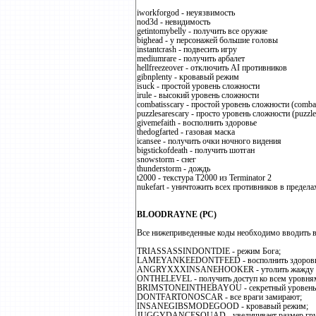
iworkforgod - неуязвимость
nod3d - невидимость
getintomybelly - получить все оружие
bighead - у персонажей большие головы
instantcrash - подвесить игру
mediumrare - получить арбалет
hellfreezeover - отключить AI противников
gibnplenty - кровавый режим
isuck - простой уровень сложности
irule - высокий уровень сложности
combatisscary - простой уровень сложности (comba
puzzlesarescary - просто уровень сложности (puzzle
givemefaith - восполнить здоровье
thedogfarted - газовая маска
icansee - получить очки ночного видения
bigstickofdeath - получить шотган
snowstorm - снег
thunderstorm - дождь
t2000 - текстура Т2000 из Terminator 2
nukefart - уничтожить всех противников в предела
BLOODRAYNE (PC)
Все нижеприведенные коды необходимо вводить в
TRIASSASSINDONTDIE - режим Бога;
LAMEYANKEEDONTFEED - восполнить здоровь
ANGRYXXXINSANEHOOKER - утолить жажду к
ONTHELEVEL - получить доступ ко всем уровня
BRIMSTONEINTHEBAYOU - секретный уровень 
DONTFARTONOSCAR - все враги замирают;
INSANEGIBSMODEGOOD - кровавый режим;
JUGGYDANCESQUAD - увеличивает размер груд