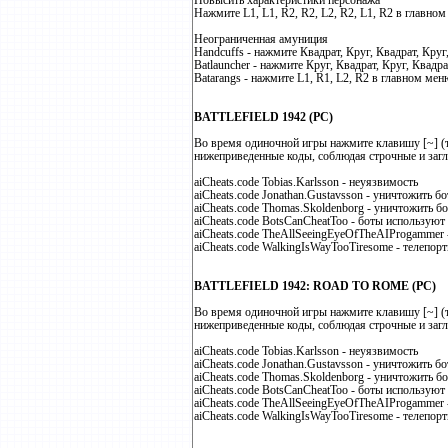
Повысить характеристики персонажа
Нажмите L1, L1, R2, R2, L2, R2, L1, R2 в главно
Неограниченная амуниция
Handcuffs - нажмите Квадрат, Круг, Квадрат, Круг
Batlauncher - нажмите Круг, Квадрат, Круг, Квадра
Batarangs - нажмите L1, R1, L2, R2 в главном мен
BATTLEFIELD 1942 (PC)
Во время одиночной игры нажмите клавишу [~] (ти
нижеприведенные коды, соблюдая строчные и заг
aiCheats.code Tobias.Karlsson - неуязвимость
aiCheats.code Jonathan.Gustavsson - уничтожить б
aiCheats.code Thomas.Skoldenborg - уничтожить б
aiCheats.code BotsCanCheatToo - боты используют
aiCheats.code TheAllSeeingEyeOfTheAIProgammer -
aiCheats.code WalkingIsWayTooTiresome - телепор
BATTLEFIELD 1942: ROAD TO ROME (PC)
Во время одиночной игры нажмите клавишу [~] (ти
нижеприведенные коды, соблюдая строчные и заг
aiCheats.code Tobias.Karlsson - неуязвимость
aiCheats.code Jonathan.Gustavsson - уничтожить б
aiCheats.code Thomas.Skoldenborg - уничтожить б
aiCheats.code BotsCanCheatToo - боты используют
aiCheats.code TheAllSeeingEyeOfTheAIProgammer -
aiCheats.code WalkingIsWayTooTiresome - телепор