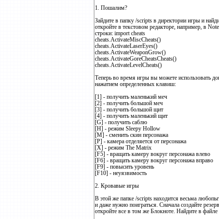
1. Пошалим?
Зайдите в папку /scripts в директории игры и най
откройте в текстовом редакторе, например, в Not
строки: import cheats
cheats.ActivateMiscCheats()
cheats.ActivateLaserEyes()
cheats.ActivateWeaponGrow()
cheats.ActivateGoreCheatsCheats()
cheats.ActivateLevelCheats()
Теперь во время игры вы можете использовать д
нажатием определенных клавиш:
[1] - получить маленький меч
[2] - получить большой меч
[3] - получить большой щит
[4] - получить маленький щит
[G] - получить саблю
[H] - режим Sleepy Hollow
[M] - сменить скин персонажа
[P] - камера отделяется от персонажа
[X] - режим The Matrix
[F5] - вращать камеру вокруг персонажа влево
[F6] - вращать камеру вокруг персонажа вправо
[F9] - повысить уровень
[F10] - неуязвимость
2. Кровавые игры
В этой же папке /scripts находится весьма любопы
и даже нужно поиграться. Сначала создайте резерв
откройте все в том же Блокноте. Найдите в файле