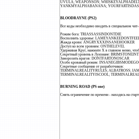
UVULA; WEAPONSON; WHISKEYALPHADELT
YANKMYALPHABANANA; YOURFARTISDAST
BLOODRAYNE (PS2)
Все коды необходимо вводить в специальном чит
Режим бога: TRIASSASSINDONTDIE
Восполнить здоровье: LAMEYANKEEDONTFEE
Жажда крови: ANGRYXXXINSANEHOOKER
Доступ ко всем уровням: ONTHELEVEL
Удерживая Круг, нажмите X в главном меню, чтоб
Секретный уровень в Луизиане: BRIMSTONE
Заморозить врагов: DONTFARTONOSCAR
Особо кровавый режим: INSANEGIBSMODEG
Секретные сообщения от разработчиков:
TERMINALREALITYRULES; ALBATROSS; IA
TERMINALREALITYISCOOL; TERMINALREAL
BURNING ROAD (PS one)
Снять ограничение по времени - находясь на стар