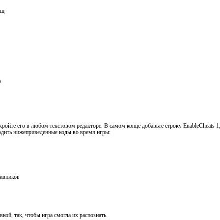
ищ
ю
кройте его в любом текстовом редакторе. В самом конце добавьте строку EnableCheats 1
одить нижеприведенные коды во время игры:
тивников
кой, так, чтобы игра смогла их распознать.