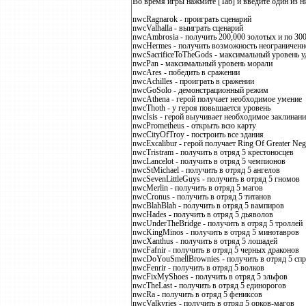
Во время игры нажмите [Tab] и введите один из 
nwcRagnarok - проиграть сценарий
nwcValhalla - выиграть сценарий
nwcAmbrosia - получить 200,000 золотых и по 300
nwcHermes - получить возможность неограниченн
nwcSacrificeToTheGods - максимальный уровень у
nwcPan - максимальный уровень морали
nwcAres - победить в сражении
nwcAchilles - проиграть в сражении
nwcGoSolo - демонстрационный режим
nwcAthena - герой получает необходимое умение
nwcThoth - у героя повышается уровень
nwcIsis - герой выучивает необходимое заклинани
nwcPrometheus - открыть всю карту
nwcCityOfTroy - построить все здания
nwcExcalibur - герой получает Ring Of Greater Neg
nwcTristram - получить в отряд 5 крестоносцев
nwcLancelot - получить в отряд 5 чемпионов
nwcStMichael - получить в отряд 5 ангелов
nwcSevenLittleGuys - получить в отряд 5 гномов
nwcMerlin - получить в отряд 5 магов
nwcCronus - получить в отряд 5 титанов
nwcBlahBlah - получить в отряд 5 вампиров
nwcHades - получить в отряд 5 дьяволов
nwcUnderTheBridge - получить в отряд 5 троллей
nwcKingMinos - получить в отряд 5 минотавров
nwcXanthus - получить в отряд 5 лошадей
nwcFafnir - получить в отряд 5 черных драконов
nwcDoYouSmellBrownies - получить в отряд 5 сп
nwcFenrir - получить в отряд 5 волков
nwcFixMyShoes - получить в отряд 5 эльфов
nwcTheLast - получить в отряд 5 единорогов
nwcRa - получить в отряд 5 фениксов
nwcValkyries - получить в отряд 5 орков-магов