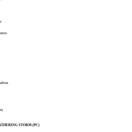
е
ation
райтов
ищ
ATHERING STORM (PC)