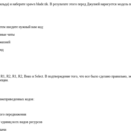
ильда) и наберите spawn blade.tik. В результате этого перед Джулией нарисуется модель
атем введите нужный вам код:
енные читы
 жизней
унд
 R1, R2, R1, R2, Вниз и Select. В подтверждение того, что все было сделано правильно, 
опции.
нижеприведенных кодов:
ого передвижения
 единиц всех видов ресурсов
дачи