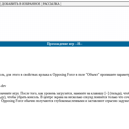
|
|
|
ДОБАВИТЬ В ИЗБРАННОЕ
РАССЫЛКА
Прохождение игр --H--
оль, для этого в свойствах ярлыка к Opposing Force в поле "Объект" пропишите параметр
 -dev
 начните игру. После того, как уровень загрузится, нажмите на клавишу [~] (тильда), чт
льду), чтобы убрать консоль. В центре экрана на несколько секунд появится только что со
я Opposing Force обычно получаются глубокомысленными и заставляют серьезно задумать