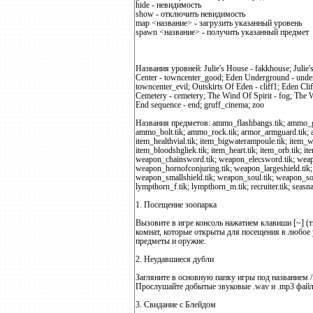
hide - невидимость
show - отключить невидимость
map <название> - загрузить указанный уровень
spawn <название> - получить указанный предмет
Названия уровней: Julie's House - fakkhouse; Julie'
Center - towncenter_good; Eden Underground - under;
towncenter_evil; Outskirts Of Eden - cliff1; Eden 
Cemetery - cemetery; The Wind Of Spirit - fog; The W
End sequence - end; gruff_cinema; zoo
Названия предметов: ammo_flashbangs.tik; ammo_gas
ammo_bolt.tik; ammo_rock.tik; armor_armguard.tik; arm
item_healthvial.tik; item_bigwaterampoule.tik; item_wa
item_bloodshgliek.tik; item_heart.tik; item_orb.tik; 
weapon_chainsword.tik; weapon_elecsword.tik; weap
weapon_hornofconjuring.tik; weapon_largeshield.tik;
weapon_smallshield.tik; weapon_soul.tik; weapon_soulsu
lympthorn_f.tik; lympthorn_m.tik; recruiter.tik; seasnak
1. Посещение зоопарка
Вызовите в игре консоль нажатием клавиши [~] (т
комнат, которые открыты для посещения в любое 
предметы и оружие.
2. Неудавшиеся дубли
Загляните в основную папку игры под названием /f
Прослушайте добытые звуковые .wav и .mp3 файлы
3. Свидание с Блейдом