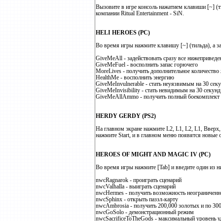
Вызовите в игре консоль нажатием клавиши [~] (т
компании Ritual Entertainment - SiN.
HELI HEROES (PC)
Во время игры нажмите клавишу [~] (тильда), а з
GiveMeAll - задействовать сразу все нижепривед
GiveMeFuel - восполнить запас горючего
MoreLives - получить дополнительное количество
HealthMe - восполнить энергию
GiveMeInvulnerable - стать неуязвимым на 30 сек
GiveMeInvisibility - стать невидимым на 30 секунд
GiveMeAllAmmo - получить полный боекомплект
HERDY GERDY (PS2)
На главном экране нажмите L2, L1, L2, L1, Вверх,
нажмите Start, и в главном меню появятся новые 
HEROES OF MIGHT AND MAGIC IV (PC)
Во время игры нажмите [Tab] и введите один из 
nwcRagnarok - проиграть сценарий
nwcValhalla - выиграть сценарий
nwcHermes - получить возможность неограниченн
nwcSphinx - открыть паззл-карту
nwcAmbrosia - получить 200,000 золотых и по 300
nwcGoSolo - демонстрационный режим
nwcSacrificeToTheGods - максимальный уровень у