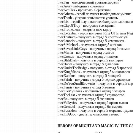
nwcPan - максимальный уровень морали
nwcAres - победить в сражении
nwcAchilles - проиграть в сражении
nwcAthena - герой получает необходимое умение
nwcThoth - у героя повышается уровень
nwcIsis - герой выучивает необходимое заклинани
nwcCityOfTroy - построить все здания
nwcPrometheus - открыть всю карту
nwcExcalibur - герой получает Ring Of Greater Neg
nwcTristram - получить в отряд 5 крестоносцев
nwcLancelot - получить в отряд 5 чемпионов
nwcStMichael - получить в отряд 5 ангелов
nwcSevenLittleGuys - получить в отряд 5 гномов
nwcMerlin - получить в отряд 5 магов
nwcCronus - получить в отряд 5 титанов
nwcBlahBlah - получить в отряд 5 вампиров
nwcHades - получить в отряд 5 дьяволов
nwcUnderTheBridge - получить в отряд 5 троллей
nwcKingMinos - получить в отряд 5 минотавров
nwcXanthus - получить в отряд 5 лошадей
nwcFafnir - получить в отряд 5 черных драконов
nwcDoYouSmellBrownies - получить в отряд 5 сп
nwcFenrir - получить в отряд 5 волков
nwcFixMyShoes - получить в отряд 5 эльфов
nwcTheLast - получить в отряд 5 единорогов
nwcRa - получить в отряд 5 фениксов
nwcValkyries - получить в отряд 5 орков-магов
nwcGrendel - получить в отряд 5 бегемотов
nwcPoseidon - получить в отряд 5 морских чудов
nwcImAGod - доступ к читерскому меню
HEROES OF MIGHT AND MAGIC IV: THE G