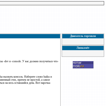
Двигатель торговли
Линкомёт
ы -dev и -console. У вас должно получиться что-
обы вызвать консоль. Наберите слово haiku и
чиненный стих, причем не простой, а самое
ся на весь оставшийся день. Вот парочка