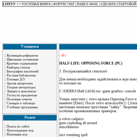
>>
|
|
|
|
LITEVV
ГОСТЕВАЯ КНИГА
ФОРУМ
ЧАТ
НАШ E-MAIL
СДЕЛАТЬ СТАРТОВОЙ
Учащимся
::
--H--
Коллекция рефератов
::
Школьные сочинения
::
HALF-LIFE: OPPOSING FORCE (PC)
Краткие содержания
::
Разборы стихов
::
1. Полураспавшийся стихоплет
Биографии писателей
::
Русская библиотека
::
Для начала необходимо задействовать в игре конс
Готовые Д/З
::
то похожее на:
Архив шпаргалок
::
Теория литературы
::
C:\SIERRA\Half-Life\hl.exe -game gearbox -console
Лекции и конспекты
::
Тесты по предметам
::
Теперь запустите с этого ярлыка Opposing Force и
Полезные советы
::
нажмите [Enter]. После этого используйте [~] (ти
Словари и таблицы
::
настоящее японское трехстишье "хайку". Творени
Учебные программы
особенно проникновенных примеров:
Разное
a velvet codpiece
guns exploding all around
::
Поиск по сайту
miscellanious
::
Прохождение игр
::
Взломщик игр
nice vomitting spell