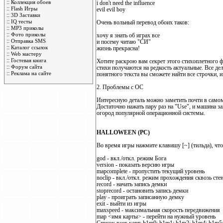
::
Коллекция обоев
i don't need the influence
::
Flash Игры
evil evil boy
::
3D Заставки
::
IQ тесты
Очень вольный перевод обоих таков:
::
MP3 приколы
::
Фото приколы
хочу я знать об играх все
::
Отправка SMS
и посему читаю "СИ"
::
Каталог ссылок
жизнь прекрасна!
::
Web мастеру
::
Гостевая книга
Хотите раскрою вам секрет этого стихоплетного ф
::
Форум сайта
стихи получаются на редкость актуальные. Все дело
::
Реклама на сайте
понятного текста вы сможете найти все строчки, 
2. Проблемы с ОС
Интересную деталь можно заметить почти в самом 
Достаточно нажать пару раз на "Use", и машина з
огород популярной операционной системы.
HALLOWEEN (PC)
Во время игры нажмите клавишу [~] (тильда), что
god - вкл./откл. режим Бога
version - показать версию игры
mapcomplete - пропустить текущий уровень
noclip - вкл./откл. режим прохождения сквозь сте
record - начать запись демки
stoprecord - остановить запись демки
play - проиграть записанную демку
exit - выйти из игры
maxspeed - максимальная скорость передвижения
map <имя карты> - перейти на нужный уровень