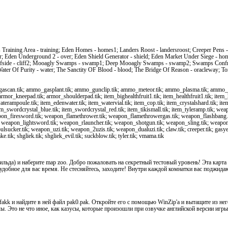
s Training Area - training; Eden Homes - homes1; Landers Roost - landersroost; Creeper Pen
 Eden Underground 2 - over; Eden Shield Generator - shield; Eden Market Under Siege - home
Cliffside - cliff2; Mooagly Swamps - swamp1; Deep Mooagly Swamps - swamp2; Swamps Confro
ater Of Purity - water; The Sanctity OF Blood - blood; The Bridge Of Reason - oracleway; Tom
can.tik; ammo_gasplant.tik; ammo_gunclip.tik; ammo_meteor.tik; ammo_plasma.tik; ammo_roc
or_kneepad.tik; armor_shoulderpad.tik; item_bighealthfruit1.tik; item_healthfruit1.tik; item_h
terampoule.tik; item_edenwater.tik; item_watervial.tik; item_cop.tik; item_crystalshard.tik; item
item_swordcrystal_blue.tik; item_swordcrystal_red.tik; item_tikismall.tik; item_tyleramp.tik; 
on_firesword.tik; weapon_flamethrower.tik; weapon_flamethrowergas.tik; weapon_flashbang.t
 weapon_lightsword.tik; weapon_rlauncher.tik; weapon_shotgun.tik; weapon_sling.tik; weapon_
cker.tik; weapon_uzi.tik; weapon_2uzis.tik; weapon_dualuzi.tik; claw.tik; creeper.tik; gasyerass
e.tik; shgliek.tik; shgliek_evil.tik; suckblow.tik; tyler.tik; vmama.tik
ильда) и наберите map zoo. Добро пожаловать на секретный тестовый уровень! Эта карт
удобное для вас время. Не стесняйтесь, заходите! Внутри каждой комнатки вас поджид
akk и найдите в ней файл pak0.pak. Откройте его с помощью WinZip'a и вытащите из него
. Это не что иное, как казусы, которые произошли при озвучке английской версии игры