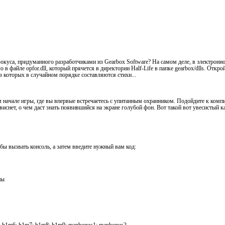
окуса, придуманного разработчиками из Gearbox Software? На самом деле, в электронной
 в файле opfor.dll, который прячется в директории Half-Life в папке gearbox/dlls. Откро
из которых в случайном порядке составляются стихи...
начале игры, где вы впервые встречаетесь с упитанным охранником. Подойдите к компью
ависнет, о чем даст знать появившийся на экране голубой фон. Вот такой вот увесистый 
бы вызвать консоль, а затем введите нужный вам код:
ны