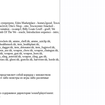
s - creeperpens; Eden Marketplace - homes2good; Town
2evil; Otto's Shop - otto; Towncenter Attacked -
ntation - swamp3; Billy Goats Gruff - gruff; We
b Of The We - oracle; Introduction sequence - intro;
kets.tik; ammo_shell.tik; ammo_uziclip.tik;
ealthmush.tik; item_healthplant.tik;
_dagger.tik; item_detonator.tik; item_fogjewel.tik;
weapon_axe.tik; weapon_cbow.tik; weapon_chaingun.tik;
ik; weapon_gun.tik; weapon_horn.tik;
sling_asteroid.tik; weapon_sling_gas.tik;
.tik; ghost.tik; grawlix.tik; harvester.tik; horde.tik;
а представляет собой коридор с множеством
ают либо монстры из игры либо различные
 содержимое директории \sound\player\easter.
.