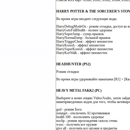
Список всех карт: h1m0; h1m1; h1m2; h1m4; h1m5
HARRY POTTER & THE SORCERER'S STONE
Во время игры вводите следующие коды:
HarryDebugModeOn - режим отладки, доступ ко 
HarryGetsFullHealth - полное здоровье
HarrySuperJump - супер-прыжок
HarryNormalJump - большой прыжок
HarryTriggerCheat - эффект неизвестен
HarryKoresh - эффект неизвестен
HarrySuperKoresh - эффект неизвестен
HarryKorWalk - эффект неизвестен
HEADHUNTER (PS2)
Режим отладки:
Во время игры удерживайте нажатыми [R1] + [Квад
HEAVY METAL FAKK2 (PC)
Выберите в меню опцию Video/Audio, затем зайдит
нижеприведенных кодов для того, чтобы активиро
god - режим Бога
notarget - отключить AI противников
health 100 - восполнить здоровье
noclip - режим прохождения сквозь стены
wuss - получить все оружие
give all - получить все оружие и предметы