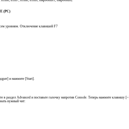
; h1m6; h1m7; h1m8; h1m9; mapbonus1; mapbonus2
 (PC)
всем уровням. Отключение клавишей F7
рат] и нажмите [Start].
е в раздел Advanced и поставьте галочку напротив Console. Теперь нажмите клавишу [~] 
вать нужный чит: