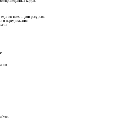
нижеприведенных кодов:
 единиц всех видов ресурсов
ого передвижения
дачи
е
ation
райтов