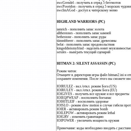
nwcGrendel - получить в отряд 5 бегемотов
nwcPoseidon - получить в отряд 5 морских чудов
nwcImAGod - доступ к читерскому меню
HIGHLAND WARRIORS (PC)
iamrich - пополнить запас золота
allthestones - пополнить запас камней
bethestone - пополнить запас руды
tiimmbbeerr - пополнить запас древесины
befat - пополнить запас продовольствия
kingeddieismyfrind - наделить юнит неуязвимость
serules - выиграть текущий сценарий
HITMAN 2: SILENT ASSASSIN (PC)
Режим читов:
Отыщите в директории игры файл hitman2.ini и от
сохраните изменения. После этого вы сможете вв
IOIRULEZ - вкл./откл. режим Бога (US)
IOIRULEY - вкл./откл. режим Бога (EU)
IOIGIVES - получить все оружие и все предметы
IOIEQPWEAP - восполнить боезапас
IOIHITLEIF - восполнить здоровье
IOISLO - режим slow motion в случае гибели про
IOIER - активировать режим bomb
IOILEPOW - активировать режим lethal
IOIGRV - изменить гравитацию
IOIPOWER - увеличить мощность оружия
Примечание: коды необходимо вводить с расстанов