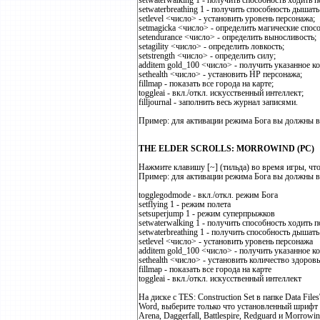
setwaterwalking 1 - получить способность ходить п
setwaterbreathing 1 - получить способность дышать
setlevel <число> - установить уровень персонажа;
setmagicka <число> - определить магические спос
setendurance <число> - определить выносливость;
setagility <число> - определить ловкость;
setstrength <число> - определить силу;
additem gold_100 <число> - получить указанное ко
sethealth <число> - установить HP персонажа;
fillmap - показать все города на карте;
toggleai - вкл./откл. искусственный интеллект;
filljournal - заполнить весь журнал записями.
Пример: для активации режима Бога вы должны вв
THE ELDER SCROLLS: MORROWIND (PC)
Нажмите клавишу [~] (тильда) во время игры, что
Пример: для активации режима Бога вы должны вв
togglegodmode - вкл./откл. режим Бога
setflying 1 - режим полета
setsuperjump 1 - режим суперпрыжков
setwaterwalking 1 - получить способность ходить п
setwaterbreathing 1 - получить способность дышат
setlevel <число> - установить уровень персонажа
additem gold_100 <число> - получить указанное к
sethealth <число> - установить количество здоров
fillmap - показать все города на карте
toggleai - вкл./откл. искусственный интеллект
На диске с TES: Construction Set в папке Data Fi
Word, выберите только что установленный шрифт и
Arena, Daggerfall, Battlespire, Redguard и Morro