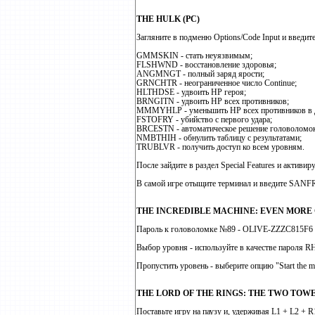
THE HULK (PC)
Загляните в подменю Options/Code Input и введи
GMMSKIN - стать неуязвимым;
FLSHWND - восстановление здоровья;
ANGMNGT - полный заряд ярости;
GRNCHTR - неограниченное число Continue;
HLTHDSE - удвоить HP героя;
BRNGITN - удвоить HP всех противников;
MMMYHLP - уменьшить HP всех противников в д
FSTOFRY - убийство с первого удара;
BRCESTN - автоматическое решение головоломо
NMBTHIH - обнулить таблицу с результатами;
TRUBLVR - получить доступ ко всем уровням.
После зайдите в раздел Special Features и активи
В самой игре отыщите терминал и введите SANF
THE INCREDIBLE MACHINE: EVEN MORE 
Пароль к головоломке №89 - OLIVE-ZZZC815F6
Выбор уровня - используйте в качестве парол
Пропустить уровень - выберите опцию "Start the m
THE LORD OF THE RINGS: THE TWO TOWER
Поставьте игру на паузу и, удерживая L1 + L2 + 