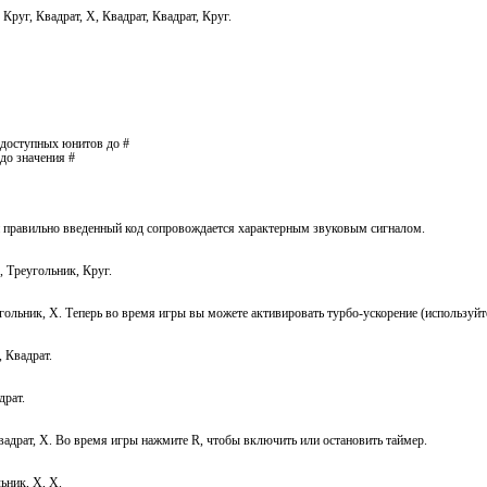
 Круг, Квадрат, X, Квадрат, Квадрат, Круг.
 доступных юнитов до #
до значения #
й правильно введенный код сопровождается характерным звуковым сигналом.
, Треугольник, Круг.
ольник, X. Теперь во время игры вы можете активировать турбо-ускорение (используйте
 Квадрат.
драт.
вадрат, X. Во время игры нажмите R, чтобы включить или остановить таймер.
ьник, Х, Х.