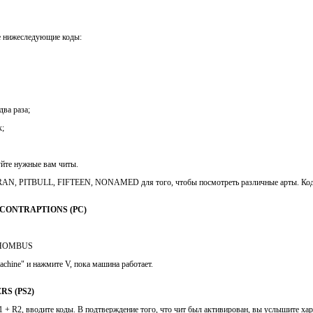
те нижеследующие коды:
ва раза;
к;
руйте нужные вам читы.
RAN, PITBULL, FIFTEEN, NONAMED для того, чтобы посмотреть различные арты. Код 
CONTRAPTIONS (PC)
я RHOMBUS
achine" и нажмите V, пока машина работает.
S (PS2)
R1 + R2, вводите коды. В подтверждение того, что чит был активирован, вы услышите ха