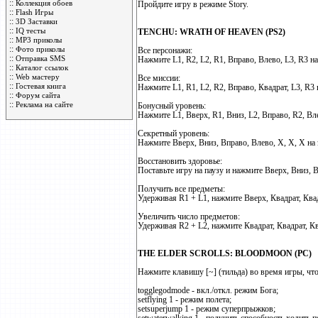
::
Коллекция обоев
Пройдите игру в режиме Story.
::
Flash Игры
::
3D Заставки
::
IQ тесты
TENCHU: WRATH OF HEAVEN (PS2)
::
MP3 приколы
::
Фото приколы
Все персонажи:
::
Отправка SMS
Нажмите L1, R2, L2, R1, Вправо, Влево, L3, R3 на 
::
Каталог ссылок
::
Web мастеру
Все миссии:
::
Гостевая книга
Нажмите L1, R1, L2, R2, Вправо, Квадрат, L3, R3 
::
Форум сайта
::
Реклама на сайте
Бонусный уровень:
Нажмите L1, Вверх, R1, Вниз, L2, Вправо, R2, Вле
Секретный уровень:
Нажмите Вверх, Вниз, Вправо, Влево, X, X, X на э
Восстановить здоровье:
Поставьте игру на паузу и нажмите Вверх, Вниз, В
Получить все предметы:
Удерживая R1 + L1, нажмите Вверх, Квадрат, Квад
Увеличить число предметов:
Удерживая R2 + L2, нажмите Квадрат, Квадрат, Кв
THE ELDER SCROLLS: BLOODMOON (PC)
Нажмите клавишу [~] (тильда) во время игры, что
togglegodmode - вкл./откл. режим Бога;
setflying 1 - режим полета;
setsuperjump 1 - режим суперпрыжков;