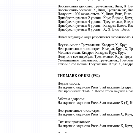
Восстановить здоровье: Треугольник, Вниз, X, Вв
Восстановить боезапас: X, Вниз, Треугольник, Вв
Получить 1000 очков опыта: X, Вниз, Вниз, Вниз.
Приобрести умения 2 уровня: Круг, Вправо, Круг,
Приобрести умения 4 уровня: Треугольник, Вверх
Приобрести умения 6 уровня: Квадрат, Влево, Ква
Приобрести умения 8 уровня: X, X, Вниз, Вниз.
Нижеследующие коды разрешается использовать т
Неуязвимость: Треугольник, Квадрат, X, Круг.
Неограниченное число стрел: Квадрат, Круг, X, Т
Мощные атаки: Квадрат, Квадрат, Круг, Круг.
Получить все апгрейды: Треугольник, Круг, Треуг
Уменьшенные противники: Треугольник, Треуголь
Режим Slow motion: Треугольник, Круг, X, Квадра
THE MARK OF KRI (PS2)
Неуязвимость:
На экране с надписью Press Start нажмите Квадрат
Rau произнесет "Faahu". После этого зайдите в раз
Забота о здоровье:
На экране с надписью Press Start нажмите X (4), 
Неограниченное число стрел:
На экране с надписью Press Start нажмите X, Круг,
Сильные противники:
На экране с надписью Press Start нажмите X, Круг,