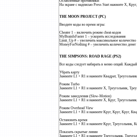
Ослабленные противники:
На экране с надписью Press Start нажмите X, Круг,
THE MOON PROJECT (PC)
Вводите коды во время игры:
Cheater 1 – включить режим cheat-кодов
MyBrainIsFaster 1 – ускорить исследования
Limit_Up # – увеличить максимальное количество
MoneyForNothing # – увеличить количество денег 
THE SIMPSONS: ROAD RAGE (PS2)
Все коды следует набирать в меню опций. Кажды
Убрать карту
Зажмите L1 + R1 и нажмите Квадрат, Треугольник
Режим Turbo
Зажмите L1 + R1 и нажмите X, Треугольник, Треуг
Режим замедления (Slow-Motion)
Зажмите L1 + R1 и нажмите X, Круг, Треугольник,
Режим Overhead View
Зажмите L1 + R1 и нажмите Круг, Круг, Круг, Ква
Остановить время
Зажмите L1 + R1 и нажмите Круг, Треугольник, К
Показать скрытые линии
Зажмите L1 + R1 и нажмите Треугольник, Треугол