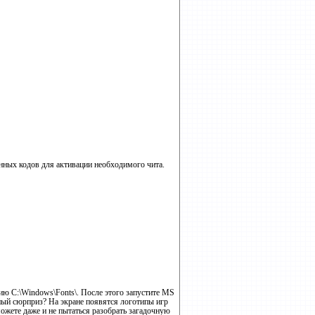
енных кодов для активации необходимого чита.
орию C:\Windows\Fonts\. После этого запустите MS
нный сюрприз? На экране появятся логотипы игр
 можете даже и не пытаться разобрать загадочную