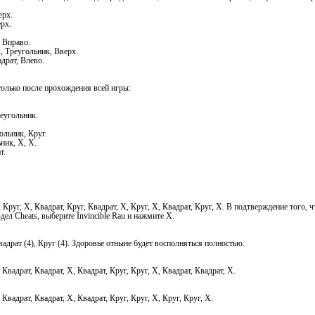
ерх.
ерх.
 Вправо.
, Треугольник, Вверх.
драт, Влево.
олько после прохождения всей игры:
реугольник.
ольник, Круг.
ник, X, X.
т.
, Круг, X, Квадрат, Круг, Квадрат, X, Круг, X, Квадрат, Круг, X. В подтверждение того,
дел Cheats, выберите Invincible Rau и нажмите X.
Квадрат (4), Круг (4). Здоровье отныне будет восполняться полностью.
 Квадрат, Квадрат, X, Квадрат, Круг, Круг, X, Квадрат, Квадрат, X.
 Квадрат, Квадрат, X, Квадрат, Круг, Круг, X, Круг, Круг, X.