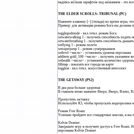
надпись мелким шрифтом под названием - это все
THE ELDER SCROLLS: TRIBUNAL (PC)
Нажмите клавишу [~] (тильда) во время игры, что
Пример: для активации режима Бога вы должны вв
togglegodmode - вкл./откл. режим Бога
setwaterwalking 1 - получить способность ходить п
setwaterbreathing 1 - получить способность дышат
setflying 1 - режим полета
setsuperjump 1 - режим суперпрыжков
setlevel <число> - установить уровень персонажа
additem gold_100 <число> - получить указанное к
sethealth <число> - установить количество здоров
fillmap - показать все города на карте
toggleai - вкл./откл. искусственный интеллект
THE GETAWAY (PS2)
В два раза больше здоровья:
В главном меню нажмите Вверх, Вверх, Влево, Вл
Пропустить заставку:
Используйте R3, чтобы пропускать видеоролики ме
Режим Free Roam:
Успешно пройдите все стандартные миссии, и вы 
Kelvin Deamer:
Завершите игру и получите доступ к Free Roam. Н
персонажа Kelvin Deamer.