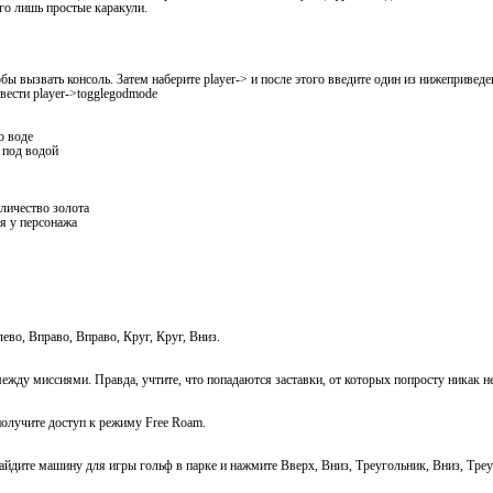
го лишь простые каракули.
бы вызвать консоль. Затем наберите player-> и после этого введите один из нижепривед
ести player->togglegodmode
о воде
ь под водой
оличество золота
ья у персонажа
ево, Вправо, Вправо, Круг, Круг, Вниз.
жду миссиями. Правда, учтите, что попадаются заставки, от которых попросту никак не
получите доступ к режиму Free Roam.
айдите машину для игры гольф в парке и нажмите Вверх, Вниз, Треугольник, Вниз, Треу