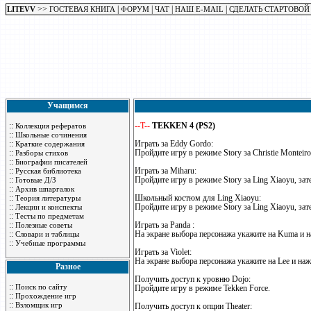
>>
|
|
|
|
LITEVV
ГОСТЕВАЯ КНИГА
ФОРУМ
ЧАТ
НАШ E-MAIL
СДЕЛАТЬ СТАРТОВОЙ
Учащимся
::
--T--
TEKKEN 4 (PS2)
Коллекция рефератов
::
Школьные сочинения
::
Играть за Eddy Gordo:
Краткие содержания
::
Пройдите игру в режиме Story за Christie Monteir
Разборы стихов
::
Биографии писателей
::
Играть за Miharu:
Русская библиотека
::
Пройдите игру в режиме Story за Ling Xiaoyu, за
Готовые Д/З
::
Архив шпаргалок
::
Школьный костюм для Ling Xiaoyu:
Теория литературы
::
Пройдите игру в режиме Story за Ling Xiaoyu, за
Лекции и конспекты
::
Тесты по предметам
::
Играть за Panda :
Полезные советы
::
На экране выбора персонажа укажите на Kuma и н
Словари и таблицы
::
Учебные программы
Играть за Violet:
На экране выбора персонажа укажите на Lee и наж
Разное
Получить доступ к уровню Dojo:
::
Поиск по сайту
Пройдите игру в режиме Tekken Force.
::
Прохождение игр
::
Взломщик игр
Получить доступ к опции Theater: