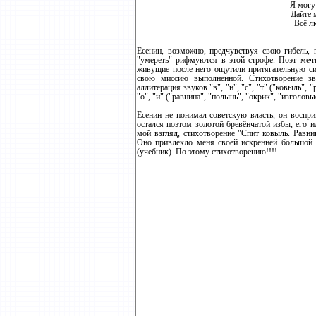
Я могу
Дайте 
Всё л
Есенин, возможно, предчувствуя свою гибель, 
"умереть" рифмуются в этой строфе. Поэт мечт
живущие после него ощутили притягательную сил
свою миссию выполненной. Стихотворение зв
аллитерация звуков "в", "н", "с", "т" ("ковыль",
"о", "и" ("равнина", "полынь", "окрик", "изголовь
Есенин не понимал советскую власть, он воспри
остался поэтом золотой бревёнчатой избы, его и
мой взгляд, стихотворение "Спит ковыль. Равн
Оно привлекло меня своей искренней большой
(учебник). По этому стихотворению!!!!