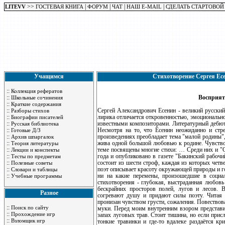
>>
|
|
|
|
LITEVV
ГОСТЕВАЯ КНИГА
ФОРУМ
ЧАТ
НАШ E-MAIL
СДЕЛАТЬ СТАРТОВОЙ
Учащимся
Стихотворение Сергея Ес
::
Коллекция рефератов
::
Восприят
Школьные сочинения
::
Краткие содержания
::
Сергей Александрович Есенин - великий русский
Разборы стихов
::
лирика отличается откровенностью, эмоциональн
Биографии писателей
::
известными композиторами. Литературный дебют 
Русская библиотека
::
Несмотря на то, что Есенин неожиданно и стре
Готовые Д/З
::
произведениях преобладает тема "малой родины"
Архив шпаргалок
::
жива одной большой любовью к родине. Чувство 
Теория литературы
::
теме посвящены многие стихи: … Среди них и "
Лекции и конспекты
::
года и опубликовано в газете "Бакинский рабочи
Тесты по предметам
::
состоит из шести строф, каждая из которых четв
Полезные советы
::
поэт описывает красоту окружающей природы и гов
Словари и таблицы
::
ни на какие перемены, произошедшие в социал
Учебные программы
стихотворения - глубокая, выстраданная любовь
бескрайних просторов полей, лугов и лесов.
Разное
согревают душу и придают силы поэту. Читая 
пронизан чувством грусти, сожаления. Повествов
::
Поиск по сайту
муки. Перед моим внутренним взором представил
::
Прохождение игр
запах луговых трав. Стоит тишина, но если прис
::
Взломщик игр
тонкие травинки и где-то вдалеке раздаётся к