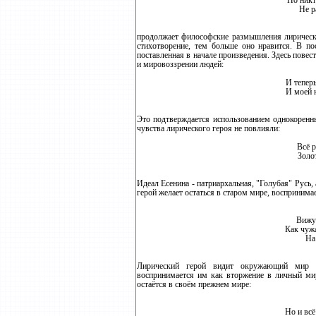
Но никт
Не р
продолжает философские размышления лирическо
стихотворение, тем больше оно нравится. В по
поставленная в начале произведения. Здесь пове
и мировоззрении людей:
И теперь
И моей 
Это подтверждается использованием однокоренн
чувства лирического героя не повлияли:
Всё р
Золо
Идеал Есенина - патриархальная, "Голубая" Русь, 
герой желает остаться в старом мире, воспринима
Вижу 
Как чуж
На
Лирический герой видит окружающий мир к
воспринимается им как вторжение в личный мир
остаётся в своём прежнем мире:
Но и всё