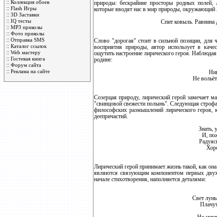
::
Коллекция обоев
природы: бескрайние просторы родных полей, 
::
Flash Игры
которые вводят нас в мир природы, окружающий 
::
3D Заставки
::
IQ тесты
Спит ковыль. Равнина 
::
MP3 приколы
::
Фото приколы
::
Отправка SMS
Слово "дорогая" стоит в сильной позиции, для 
::
Каталог ссылок
восприятия природы, автор использует в качес
::
Web мастеру
ощутить настроение лирического героя. Наблюдая 
::
Гостевая книга
родине:
::
Форум сайта
::
Реклама на сайте
Ник
Не вольёт
Созерцая природу, лирический герой замечает м
"свинцовой свежести полынь". Следующая строфа 
философских размышлений лирического героя, к
деепричастий.
Знать, 
И, пож
Радуясь
Хоро
Лирический герой принимает жизнь такой, как она
являются связующим компонентом первых двух
начале стихотворения, наполняется деталями:
Свет луны
Плачут