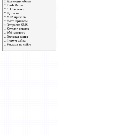
::
Коллекция обоев
::
Flash Игры
::
3D Заставки
::
IQ тесты
::
MP3 приколы
::
Фото приколы
::
Отправка SMS
::
Каталог ссылок
::
Web мастеру
::
Гостевая книга
::
Форум сайта
::
Реклама на сайте