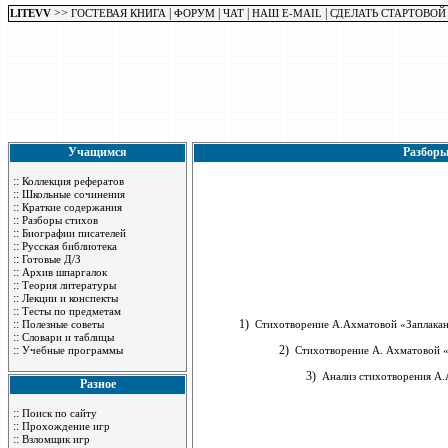
>>
|
|
|
|
LITEVV
ГОСТЕВАЯ КНИГА
ФОРУМ
ЧАТ
НАШ E-MAIL
СДЕЛАТЬ СТАРТОВОЙ
Учащимся
Разборы
::
Коллекция рефератов
::
Школьные сочинения
::
Краткие содержания
::
Разборы стихов
::
Биографии писателей
::
Русская библиотека
::
Готовые Д/З
::
Архив шпаргалок
::
Теория литературы
::
Лекции и конспекты
::
Тесты по предметам
::
1)
Полезные советы
Стихотворение А.Ахматовой «Заплаканная
::
Словари и таблицы
::
2)
Учебные программы
Стихотворение А. Ахматовой «Р
3)
Анализ стихотворения А.
Разное
::
Поиск по сайту
::
Прохождение игр
::
Взломщик игр