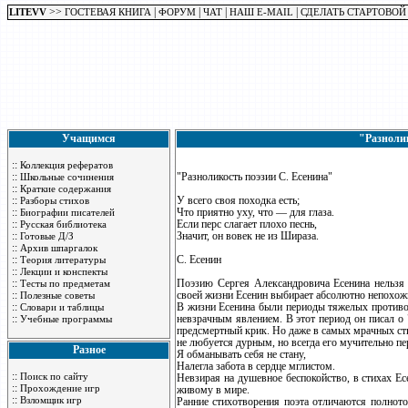
>>
|
|
|
|
LITEVV
ГОСТЕВАЯ КНИГА
ФОРУМ
ЧАТ
НАШ E-MAIL
СДЕЛАТЬ СТАРТОВОЙ
Учащимся
"Разнолик
::
Коллекция рефератов
::
"Разноликость поэзии С. Есенина"
Школьные сочинения
::
Краткие содержания
::
У всего своя походка есть;
Разборы стихов
::
Что приятно уху, что — для глаза.
Биографии писателей
::
Если перс слагает плохо песнь,
Русская библиотека
::
Значит, он вовек не из Шираза.
Готовые Д/З
::
Архив шпаргалок
::
С. Есенин
Теория литературы
::
Лекции и конспекты
::
Поэзию Сергея Александровича Есенина нельзя н
Тесты по предметам
::
своей жизни Есенин выбирает абсолютно непохож
Полезные советы
::
В жизни Есенина были периоды тяжелых противор
Словари и таблицы
::
невзрачным явлением. В этот период он писал о
Учебные программы
предсмертный крик. Но даже в самых мрачных сти
не любуется дурным, но всегда его мучительно пе
Разное
Я обманывать себя не стану,
Налегла забота в сердце мглистом.
::
Поиск по сайту
Невзирая на душевное беспокойство, в стихах Ес
::
Прохождение игр
живому в мире.
::
Взломщик игр
Ранние стихотворения поэта отличаются полното