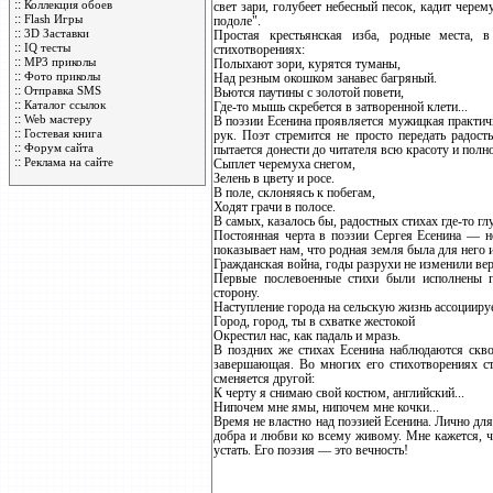
::
Коллекция обоев
свет зари, голубеет небесный песок, кадит чер
::
Flash Игры
подоле".
::
3D Заставки
Простая крестьянская изба, родные места, 
::
IQ тесты
стихотворениях:
::
MP3 приколы
Полыхают зори, курятся туманы,
::
Фото приколы
Над резным окошком занавес багряный.
::
Отправка SMS
Вьются паутины с золотой повети,
::
Каталог ссылок
Где-то мышь скребется в затворенной клети...
::
Web мастеру
В поэзии Есенина проявляется мужицкая практичн
::
Гостевая книга
рук. Поэт стремится не просто передать радост
::
Форум сайта
пытается донести до читателя всю красоту и полн
::
Реклама на сайте
Сыплет черемуха снегом,
Зелень в цвету и росе.
В поле, склоняясь к побегам,
Ходят грачи в полосе.
В самых, казалось бы, радостных стихах где-то гл
Постоянная черта в поэзии Сергея Есенина — не
показывает нам, что родная земля была для него 
Гражданская война, годы разрухи не изменили вер
Первые послевоенные стихи были исполнены п
сторону.
Наступление города на сельскую жизнь ассоцииру
Город, город, ты в схватке жестокой
Окрестил нас, как падаль и мразь.
В поздних же стихах Есенина наблюдаются скво
завершающая. Во многих его стихотворениях ст
сменяется другой:
К черту я снимаю свой костюм, английский...
Нипочем мне ямы, нипочем мне кочки...
Время не властно над поэзией Есенина. Лично дл
добра и любви ко всему живому. Мне кажется, ч
устать. Его поэзия — это вечность!