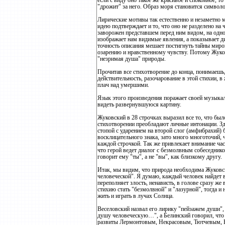
если с виду оно такое же красивое и спокойное, то
"дрожит" за него. Образ моря становится символ
Лирические мотивы так естественно и незаметно 
идею подтверждает и то, что оно не разделено н
заворожен представшем перед ним видом, на одно
изображает нам видимые явления, а показывает 
точность описания мешает постигнуть тайны миро
озарению и нравственному чувству. Потому Жуков
"незримая душа" природы.
Прочитав все стихотворение до конца, понимаешь, 
действительность, разочарование в этой стихии,
плач над умершими.
Язык этого произведения поражает своей музыкал
видеть развернувшуюся картину.
Жуковский в 28 строчках выразил все то, что было
стихотворении преобладают личные интонации. Зд
стопой с ударением на второй слог (амфибрахий) 
восклицательного знака, зато много многоточий, ч
каждой строчкой. Так же привлекает внимание ча
что герой ведет диалог с безмолвным собеседнико
говорит ему "ты", а не "вы", как близкому другу.
Итак, мы видим, что природа необходима Жуковс
человеческой". Я думаю, каждый человек найдет в 
переполняет злость, ненависть, в голове сразу ж
стихию стать "безмолвной" и "лазурной", тогда и 
жить и играть в лучах Солнца.
Веселовский назвал его лирику "пейзажем души",
душу человеческую…", а Белинский говорил, что 
развиты Лермонтовым, Некрасовым, Тютчевым, Бло