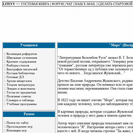
>>
|
|
|
|
LITEVV
ГОСТЕВАЯ КНИГА
ФОРУМ
ЧАТ
НАШ E-MAIL
СДЕЛАТЬ СТАРТОВОЙ
Учащимся
"Море" (Воспр
::
Коллекция рефератов
::
"Литературным Коломбом Руси" назвал В. Г. Бели
Школьные сочинения
::
новой русской поэзии, открывшего "Америку ром
Краткие содержания
::
"плавание", русская литература уже пережила рас
Разборы стихов
::
"От торжественных од у публики уже заложило уши
Биографии писателей
::
чего-то нового…Тогда явился Жуковский…"
Русская библиотека
::
Готовые Д/З
::
Детство Василия Андреевича Жуковского, родивше
Архив шпаргалок
::
прошло на лоне природы. Он понимал всю ее крас
Теория литературы
::
своими мыслями, переживаниями. Она стала глав
Лекции и конспекты
::
жизни.
Тесты по предметам
::
Полезные советы
::
В 1822 году он пишет элегию "Море", которая пор
Словари и таблицы
::
они каждому человеку, хоть раз наблюдавшему эт
Учебные программы
В картинах природы, которые создавал Жуковский
Разное
человек и природа у него даны в некоем единстве
::
Поиск по сайту
Автор через описание природы показывает нам св
::
Прохождение игр
человеческого "Я". Настроение автора слито с это
::
Взломщик игр
вместе с ней. И когда читаешь строчки "Ты жив