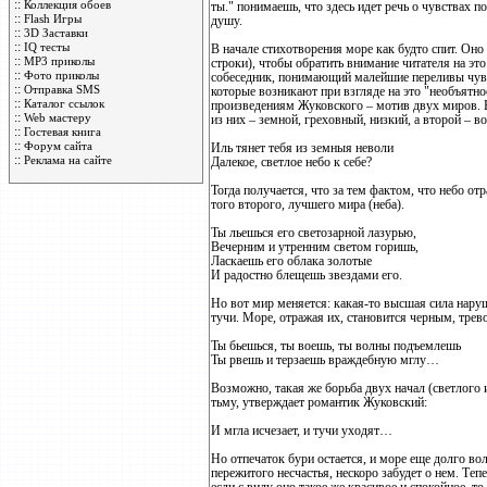
::
Коллекция обоев
ты." понимаешь, что здесь идет речь о чувствах 
::
Flash Игры
душу.
::
3D Заставки
::
IQ тесты
В начале стихотворения море как будто спит. Оно
::
MP3 приколы
строки), чтобы обратить внимание читателя на эт
::
Фото приколы
собеседник, понимающий малейшие переливы чувств
::
Отправка SMS
которые возникают при взгляде на это "необъятн
::
Каталог ссылок
произведениям Жуковского – мотив двух миров. Е
::
Web мастеру
из них – земной, греховный, низкий, а второй – 
::
Гостевая книга
::
Форум сайта
Иль тянет тебя из земныя неволи
::
Реклама на сайте
Далекое, светлое небо к себе?
Тогда получается, что за тем фактом, что небо от
того второго, лучшего мира (неба).
Ты льешься его светозарной лазурью,
Вечерним и утренним светом горишь,
Ласкаешь его облака золотые
И радостно блещешь звездами его.
Но вот мир меняется: какая-то высшая сила нар
тучи. Море, отражая их, становится черным, трев
Ты бьешься, ты воешь, ты волны подъемлешь
Ты рвешь и терзаешь враждебную мглу…
Возможно, такая же борьба двух начал (светлого 
тьму, утверждает романтик Жуковский:
И мгла исчезает, и тучи уходят…
Но отпечаток бури остается, и море еще долго вол
пережитого несчастья, нескоро забудет о нем. Теп