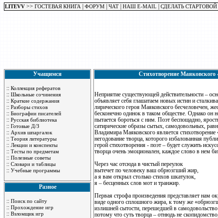
>>
|
|
|
|
LITEVV
ГОСТЕВАЯ КНИГА
ФОРУМ
ЧАТ
НАШ E-MAIL
СДЕЛАТЬ СТАРТОВОЙ
Учащимся
Стихотворение Маяковского «
::
Коллекция рефератов
::
Неприятие существующей действительности – осн
Школьные сочинения
::
объявляет себя глашатаем новых истин и сталки
Краткие содержания
::
лирического героя Маяковского бесчеловечен, же
Разборы стихов
::
бесконечно одинок в таком обществе. Однако он н
Биографии писателей
::
пытается бороться с ним. Поэт беспощадно, ярос
Русская библиотека
::
сатирические образы сытых, самодовольных, рав
Готовые Д/З
::
Владимира Маяковского является стихотворение «
Архив шпаргалок
::
негодование творца, которого избалованная публи
Теория литературы
::
герой стихотворения - поэт – будет служить искус
Лекции и конспекты
::
творца очень эмоционален, каждое слово в нем б
Тесты по предметам
::
Полезные советы
::
Через час отсюда в чистый переулок
Словари и таблицы
::
вытечет по человеку ваш обрюзгший жир,
Учебные программы
а я вам открыл столько стихов шкатулок,
я – бесценных слов мот и транжир.
Разное
Первая строфа произведения представляет нам ок
::
Поиск по сайту
виде одного сплошного жира, к тому же «обрюзгше
::
Прохождение игр
излишней сытости, перешедшей в самодовольство 
::
Взломщик игр
потому что суть творца – отнюдь не скопидомство