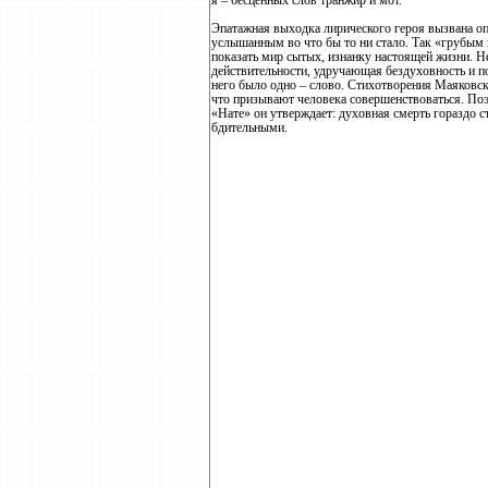
я – бесценных слов транжир и мот.
Эпатажная выходка лирического героя вызвана оп
услышанным во что бы то ни стало. Так «грубым
показать мир сытых, изнанку настоящей жизни. Н
действительности, удручающая бездуховность и п
него было одно – слово. Стихотворения Маяковск
что призывают человека совершенствоваться. Поэ
«Нате» он утверждает: духовная смерть гораздо 
бдительными.