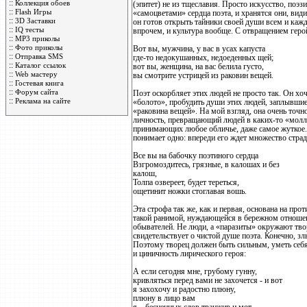
::
Коллекция обоев
(эпитет) не из тщеславия. Просто искусство, поэзи
::
Flash Игры
«самоцветами» сердца поэта, и хранятся они, вид
::
3D Заставки
он готов открыть тайники своей души всем и каждо
::
IQ тесты
впрочем, и культура вообще. С отвращением геро
::
MP3 приколы
::
Фото приколы
Вот вы, мужчина, у вас в усах капуста
::
Отправка SMS
где-то недокушанных, недоеденных щей;
::
Каталог ссылок
вот вы, женщина, на вас белила густо,
::
Web мастеру
вы смотрите устрицей из раковин вещей.
::
Гостевая книга
::
Форум сайта
Поэт оскорбляет этих людей не просто так. Он х
::
Реклама на сайте
«болото», пробудить души этих людей, заплывшие
«раковина вещей». На мой взгляд, она очень точ
личность, превращающий людей в каких-то «мол
принимающих любое обличье, даже самое жуткое.
понимает одно: впереди его ждет множество страд
Все вы на бабочку поэтиного сердца
Взгромоздитесь, грязные, в калошах и без
калош,
Толпа озвереет, будет тереться,
ощетинит ножки стоглавая вошь.
Эта строфа так же, как и первая, основана на про
такой ранимой, нуждающейся в бережном отношен
обывателей. Не люди, а «паразиты» окружают тво
свидетельствует о чистой душе поэта. Конечно, з
Поэтому творец должен быть сильным, уметь себя 
и циничность лирического героя:
А если сегодня мне, грубому гунну,
кривляться перед вами не захочется - и вот
я захохочу и радостно плюну,
плюну в лицо вам