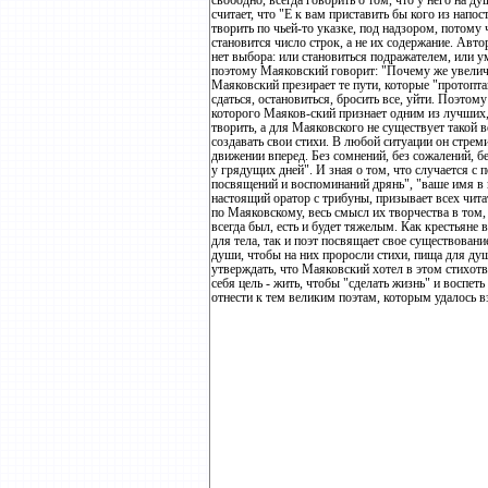
свободно, всегда говорить о том, что у него на д
считает, что "Е к вам приставить бы кого из напо
творить по чьей-то указке, под надзором, потому 
становится число строк, а не их содержание. Автор
нет выбора: или становиться подражателем, или у
поэтому Маяковский говорит: "Почему же увелич
Маяковский презирает те пути, которые "протопта
сдаться, остановиться, бросить все, уйти. Поэтому
которого Маяков-ский признает одним из лучших, п
творить, а для Маяковского не существует такой
создавать свои стихи. В любой ситуации он стреми
движении вперед. Без сомнений, без сожалений, бе
у грядущих дней". И зная о том, что случается с 
посвящений и воспоминаний дрянь", "ваше имя в 
настоящий оратор с трибуны, призывает всех читат
по Маяковскому, весь смысл их творчества в том, 
всегда был, есть и будет тяжелым. Как крестьяне
для тела, так и поэт посвящает свое существова
души, чтобы на них проросли стихи, пища для душ
утверждать, что Маяковский хотел в этом стихотв
себя цель - жить, чтобы "сделать жизнь" и воспеть
отнести к тем великим поэтам, которым удалось в