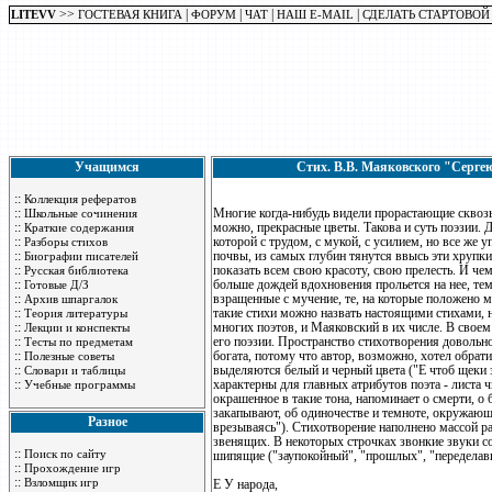
>>
|
|
|
|
LITEVV
ГОСТЕВАЯ КНИГА
ФОРУМ
ЧАТ
НАШ E-MAIL
СДЕЛАТЬ СТАРТОВОЙ
Учащимся
Стих. В.В. Маяковского "Сергею
::
Коллекция рефератов
::
Многие когда-нибудь видели прорастающие сквозь 
Школьные сочинения
::
можно, прекрасные цветы. Такова и суть поэзии.
Краткие содержания
::
которой с трудом, с мукой, с усилием, но все же 
Разборы стихов
::
почвы, из самых глубин тянутся ввысь эти хрупки
Биографии писателей
::
показать всем свою красоту, свою прелесть. И чем
Русская библиотека
::
больше дождей вдохновения прольется на нее, тем
Готовые Д/З
::
взращенные с мучение, те, на которые положено м
Архив шпаргалок
::
такие стихи можно назвать настоящими стихами, 
Теория литературы
::
многих поэтов, и Маяковский в их числе. В своем
Лекции и конспекты
::
его поэзии. Пространство стихотворения довольно
Тесты по предметам
::
богата, потому что автор, возможно, хотел обрат
Полезные советы
::
выделяются белый и черный цвета ("Е чтоб щеки з
Словари и таблицы
::
характерны для главных атрибутов поэта - листа ч
Учебные программы
окрашенное в такие тона, напоминает о смерти, о 
закапывают, об одиночестве и темноте, окружающ
Разное
врезываясь"). Стихотворение наполнено массой ра
звенящих. В некоторых строчках звонкие звуки со
::
Поиск по сайту
шипящие ("заупокойный", "прошлых", "переделав
::
Прохождение игр
::
Взломщик игр
Е У народа,