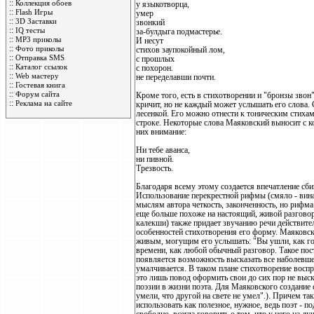
::
Коллекция обоев
у языкотворца,
::
Flash Игры
умер
::
3D Заставки
звонкий
::
IQ тесты
за-булдыга подмастерье.
::
MP3 приколы
И несут
::
Фото приколы
стихов заупокойный лом,
::
Отправка SMS
с прошлых
::
Каталог ссылок
с похорон.
::
Web мастеру
не переделавши почти.
::
Гостевая книга
::
Форум сайта
Кроме того, есть в стихотворении и "бронзы звон
::
Реклама на сайте
кричит, но не каждый может услышать его слова.
лесенкой. Его можно отнести к тоническим стиха
строке. Некоторые слова Маяковский выносит с к
них внимание:
Ни тебе аванса,
ни пивной.
Трезвость.
Благодаря всему этому создается впечатление сби
Использование перекрестной рифмы (смяло - вина -
мыслям автора четкость, законченность, но рифма 
еще больше похоже на настоящий, живой разговор
калекши) также придает звучанию речи действите
особенностей стихотворения его форму. Маяковск
живым, могущим его услышать: "Вы ушли, как го
времени, как любой обычный разговор. Такое пос
появляется возможность высказать все наболевшее
умалчивается. В таком плане стихотворение воспр
это лишь повод оформить свои до сих пор не выск
поэзии в жизни поэта. Для Маяковского создание с
умели, что другой на свете не умел".). Причем так
использовать как полезное, нужное, ведь поэт - п