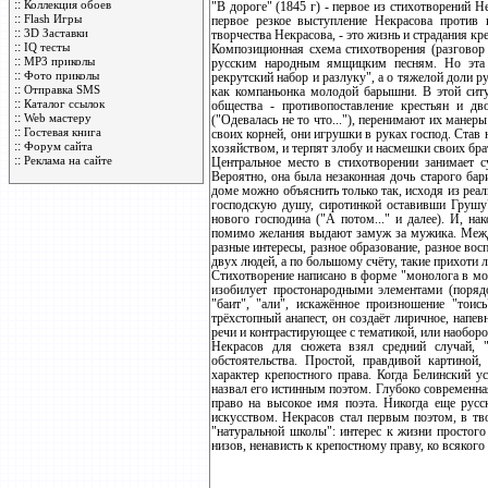
::
Коллекция обоев
"В дороге" (1845 г) - первое из стихотворений Н
::
Flash Игры
первое резкое выступление Некрасова против 
::
3D Заставки
творчества Некрасова, - это жизнь и страдания кре
::
IQ тесты
Композиционная схема стихотворения (разговор
::
MP3 приколы
русским народным ямщицким песням. Но эта с
::
Фото приколы
рекрутский набор и разлуку", а о тяжелой доли р
::
Отправка SMS
как компаньонка молодой барышни. В этой ситу
::
Каталог ссылок
общества - противопоставление крестьян и д
::
Web мастеру
("Одевалась не то что..."), перенимают их манер
::
Гостевая книга
своих корней, они игрушки в руках господ. Став 
::
Форум сайта
хозяйством, и терпят злобу и насмешки своих брат
::
Реклама на сайте
Центральное место в стихотворении занимает 
Вероятно, она была незаконная дочь старого бар
доме можно объяснить только так, исходя из реал
господскую душу, сиротинкой оставивши Грушу"
нового господина ("А потом..." и далее). И, на
помимо желания выдают замуж за мужика. Между
разные интересы, разное образование, разное в
двух людей, а по большому счёту, такие прихоти
Стихотворение написано в форме "монолога в мон
изобилует простонародными элементами (поряд
"баит", "али", искажённое произношение "тоись
трёхстопный анапест, он создаёт лиричное, напе
речи и контрастирующее с тематикой, или наоборо
Некрасов для сюжета взял средний случай, "
обстоятельства. Простой, правдивой картиной,
характер крепостного права. Когда Белинский у
назвал его истинным поэтом. Глубоко современна
право на высокое имя поэта. Никогда еще русс
искусством. Некрасов стал первым поэтом, в тв
"натуральной школы": интерес к жизни простого
низов, ненависть к крепостному праву, ко всяко