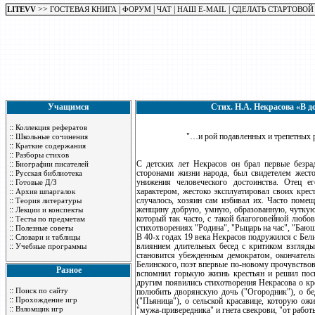
>>
|
|
|
|
LITEVV
ГОСТЕВАЯ КНИГА
ФОРУМ
ЧАТ
НАШ E-MAIL
СДЕЛАТЬ СТАРТОВОЙ
Учащимся
Стих. Н.А. Некрасова «В д
::
Коллекция рефератов
::
"…и рой подавленных и трепетных 
Школьные сочинения
::
Краткие содержания
::
Разборы стихов
::
С детских лет Некрасов он брал первые безра
Биографии писателей
::
сторонами жизни народа, был свидетелем жесток
Русская библиотека
::
унижения человеческого достоинства. Отец е
Готовые Д/З
::
характером, жестоко эксплуатировал своих крес
Архив шпаргалок
::
случалось, хозяин сам избивал их. Часто поме
Теория литературы
::
женщину добрую, умную, образованную, чуткую.
Лекции и конспекты
::
который так часто, с такой благоговейной любо
Тесты по предметам
::
стихотворениях "Родина", "Рыцарь на час", "Баюш
Полезные советы
::
В 40-х годах 19 века Некрасов подружился с Бе
Словари и таблицы
::
влиянием длительных бесед с критиком взгляды
Учебные программы
становится убежденным демократом, окончатель
Белинского, поэт впервые по-новому прочувствова
Разное
вспомнил горькую жизнь крестьян и решил посвя
другим появились стихотворения Некрасова о кр
::
Поиск по сайту
полюбить дворянскую дочь ("Огородник"), о бед
::
Прохождение игр
("Пьяница"), о сельской красавице, которую ож
::
Взломщик игр
"мужа-привередника" и гнета свекрови, "от работы