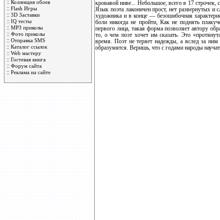
::
Коллекция обоев
кровавой ниве... Небольшое, всего в 17 строчек,
::
Flash Игры
Язык поэта лаконичен прост, нет развернутых и
::
3D Заставки
художника и в конце — безошибочная характерис
::
IQ тесты
боли никогда не пройти, Как не поднять плакуч
::
MP3 приколы
первого лица, такая форма позволяет автору о
::
Фото приколы
то, о чем поэт хочет им сказать. Это «протяну
::
Отправка SMS
время. Поэт не теряет надежды, а вслед за ним
::
Каталог ссылок
образумятся. Веришь, что с годами народы науча
::
Web мастеру
::
Гостевая книга
::
Форум сайта
::
Реклама на сайте