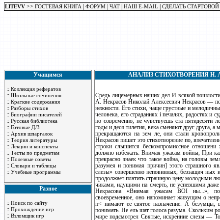
>>
|
|
|
|
LITEVV
ГОСТЕВАЯ КНИГА
ФОРУМ
ЧАТ
НАШ E-MAIL
СДЕЛАТЬ СТАРТОВОЙ
Учащимся
АНАЛИЗ СТИХОТВОРЕНИЯ Н. 
::
Коллекция рефератов
::
Средь лицемерных наших дел И всякой пошлости 
Школьные сочинения
::
А. Некрасов Николай Алексеевич Некрасов — поэ
Краткие содержания
::
нежности. Его стихи, чаще грустные и мелодичн
Разборы стихов
::
человека, его страданиях i печалях, радостях и 
Биографии писателей
::
но современно, не чувствуешь ста пятидесяти л
Русская библиотека
::
годы и деся тилетия, века сменяют друг друга, а
Готовые Д/З
::
прекращаются на зем ле, они стали кровопроли
Архив шпаргалок
::
Некрасов пишет это стихотворение по, впечатле
Теория литературы
::
строки слышится бескомпромиссное отношени 
Лекции и конспекты
::
должно избежать: Внимая ужасам войны, При каж
Тесты по предметам
::
прекрасно знаек что такое война, на головы зе
Полезные советы
::
разумея и понимая причин] этого страшного яв
Словари и таблицы
::
слезы» совершенно неповинных, беззащич ных и 
Учебные программы
продолжает платить страшную цену молодыми лю
чиками, идущими на смерть, не успевшими даже 
Разное
Некрасова «Внимая ужасам BOI ны...», пор
своевременное, оно напоминает живущим о непре
::
Поиск по сайту
п< нимают ее святое назначение. А безумцы, 
::
Прохождение игр
понимать. Не ель шат голоса разума. Скольким р
::
Взломщик игр
мире подсмотрел Святые, искренние слезы — То