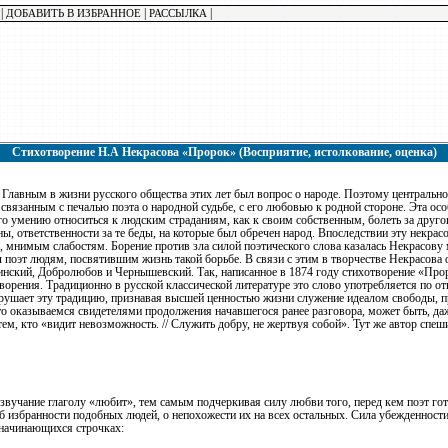
|
|
|
ДОБАВИТЬ В ИЗБРАННОЕ
РАССЫЛКА
Стихотворение Н.А Некрасова «Пророк» (Восприятие, истолкование, оценка)
. Главным в жизни русского общества этих лет был вопрос о народе. Поэтому центральн
связанным с печалью поэта о народной судьбе, с его любовью к родной стороне. Эта ос
его умению относиться к людским страданиям, как к своим собственным, болеть за друго
ы, ответственности за те беды, на которые был обречен народ. Впоследствии эту некра
ь, мнимым слабостям. Борение против зла силой поэтического слова казалась Некрасов
поэт людям, посвятившим жизнь такой борьбе. В связи с этим в творчестве Некрасова
нский, Добролюбов и Чернышевский. Так, написанное в 1874 году стихотворение «Про
творения. Традиционно в русской классической литературе это слово употребляется по 
рушает эту традицию, признавая высшей ценностью жизни служение идеалом свободы, п
то оказываемся свидетелями продолжения начавшегося ранее разговора, может быть, даж
ем, кто «видит невозможность. // Служить добру, не жертвуя собой». Тут же автор спеш
 звучание глаголу «любит», тем самым подчеркивая силу любви того, перед кем поэт го
об избранности подобных людей, о непохожести их на всех остальных. Сила убежденности
 начинающихся строчках: