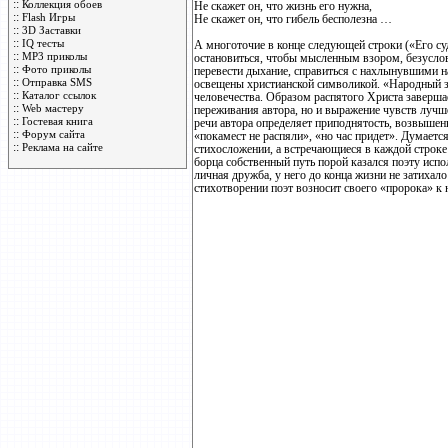
::
Коллекция обоев
Не скажет он, что жизнь его нужна,
::
Flash Игры
Не скажет он, что гибель бесполезна …
::
3D Заставки
::
IQ тесты
А многоточие в конце следующей строки («Его су
::
MP3 приколы
остановиться, чтобы мысленным взором, безуслов
::
Фото приколы
перевести дыхание, справиться с нахлынувшими на
::
Отправка SMS
освещены христианской символикой. «Народный з
::
Каталог ссылок
человечества. Образом распятого Христа заверша
::
Web мастеру
переживания автора, но и выражение чувств лучш
::
Гостевая книга
речи автора определяет приподнятость, возвышенн
::
Форум сайта
«покамест не распяли», «но час придет». Думаетс
::
Реклама на сайте
стихосложении, а встречающиеся в каждой строке
борца собственный путь порой казался поэту ис
личная дружба, у него до конца жизни не затихало
стихотворении поэт возносит своего «пророка» к 