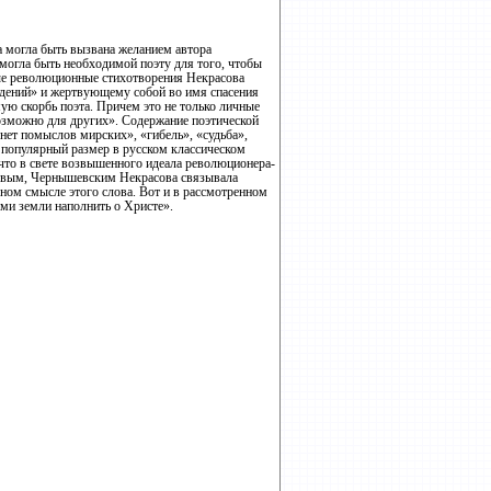
а могла быть вызвана желанием автора
 могла быть необходимой поэту для того, чтобы
амые революционные стихотворения Некрасова
ждений» и жертвующему собой во имя спасения
ую скорбь поэта. Причем это не только личные
озможно для других». Содержание поэтической
нет помыслов мирских», «гибель», «судьба»,
й популярный размер в русском классическом
 что в свете возвышенного идеала революционера-
бовым, Чернышевским Некрасова связывала
олном смысле этого слова. Вот и в рассмотренном
ами земли наполнить о Христе».