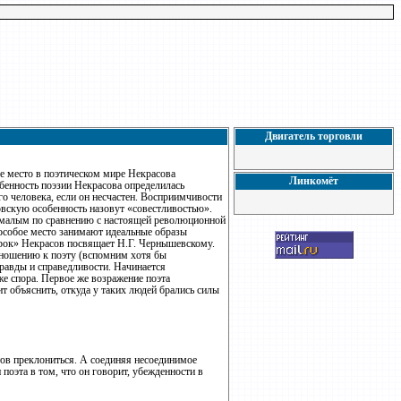
Двигатель торговли
ое место в поэтическом мире Некрасова
Линкомёт
обенность поэзии Некрасова определилась
го человека, если он несчастен. Восприимчивости
совскую особенность назовут «совестливостью».
у малым по сравнению с настоящей революционной
 особое место занимают идеальные образы
рок» Некрасов посвящает Н.Г. Чернышевскому.
отношению к поэту (вспомним хотя бы
равды и справедливости. Начинается
е спора. Первое же возражение поэта
ит объяснить, откуда у таких людей брались силы
тов преклониться. А соединяя несоединимое
 поэта в том, что он говорит, убежденности в