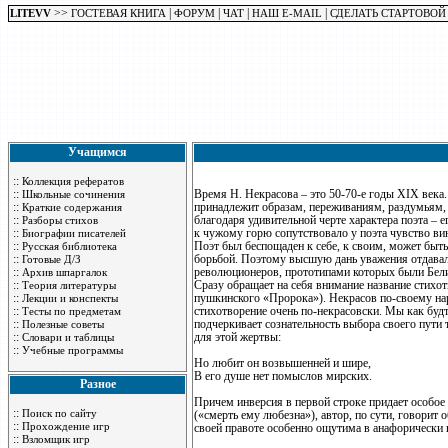
>>
|
|
|
|
LITEVV
ГОСТЕВАЯ КНИГА
ФОРУМ
ЧАТ
НАШ E-MAIL
СДЕЛАТЬ СТАРТОВОЙ
Учащимся
::
Коллекция рефератов
::
Время Н. Некрасова – это 50-70-е годы XIX века
Школьные сочинения
::
принадлежит образам, переживаниям, раздумьям, 
Краткие содержания
::
благодаря удивительной черте характера поэта – 
Разборы стихов
::
к чужому горю сопутствовало у поэта чувство вин
Биографии писателей
::
Поэт был беспощаден к себе, к своим, может быт
Русская библиотека
::
борьбой. Поэтому высшую дань уважения отдавал 
Готовые Д/З
::
революционеров, прототипами которых были Бели
Архив шпаргалок
::
Сразу обращает на себя внимание название стихо
Теория литературы
::
пушкинского «Пророка»). Некрасов по-своему на
Лекции и конспекты
::
стихотворение очень по-некрасовски. Мы как буд
Тесты по предметам
::
подчеркивает сознательность выбора своего пути т
Полезные советы
::
для этой жертвы:
Словари и таблицы
::
Учебные программы
Но любит он возвышенней и шире,
В его душе нет помыслов мирских.
Разное
Причем инверсия в первой строке придает особое
::
Поиск по сайту
(«смерть ему любезна»), автор, по сути, говорит 
::
Прохождение игр
своей правоте особенно ощутима в анафорически
::
Взломщик игр