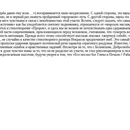
дьба давно ему ясна …») воспринимается явно неоднозначно. С одной стороны, эта наук
но, не в первый раз окинуть пройденный «пророком» путь. С другой стороны, наука эта
 него чувствами в связи с неизбежностью этой участи. Кстати, следует сказать, что с
аступник» как бы уподобляется святому подвижнику, отрекшемуся от «мирских насла
ется и стихотворение «Пророк», и здесь мы не можем не почувствовать едва сдерживаем
ей части современников, преклоняющихся перед человеком, считавшим, что «умереть в
ость интонации. Прежде всего этому способствует высокая лексика: «жертвуя собой», «
я, не случайно в качестве стихотворного размера Некрасов предпочитает ямб. Это самы
 пропуски ударения придают поэтической речи характер серьезного раздумья. Известно,
полненным ошибок и нравственных падений. Несмотря на то, что с Белинским, Добролю
 в душе чувство вины за то, что он не разделил их участи, не стал революционером в п
недосягаемым высотам, будучи уверен в том, что «Его послал бог Гнева и Печали // Раб