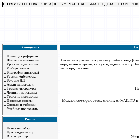
>>
|
|
|
|
LITEVV
ГОСТЕВАЯ КНИГА
ФОРУМ
ЧАТ
НАШ E-MAIL
СДЕЛАТЬ СТАРТОВОЙ
Учащимся
Ра
::
Коллекция рефератов
::
Вы можете разместить рекламу любого вида (банне
Школьные сочинения
::
определенное время, т.е. сутки, неделя, месяц. Ц
Краткие содержания
::
ваши предложения.
Разборы стихов
::
Биографии писателей
::
Русская библиотека
::
Готовые Д/З
::
Архив шпаргалок
::
По
Теория литературы
::
Лекции и конспекты
::
Тесты по предметам
::
Можно посмотреть здесь: счетчик от
и
Полезные советы
MAIL.RU
::
Словари и таблицы
::
Учебные программы
Разное
::
Поиск по сайту
::
Прохождение игр
::
Взломщик игр
Уник