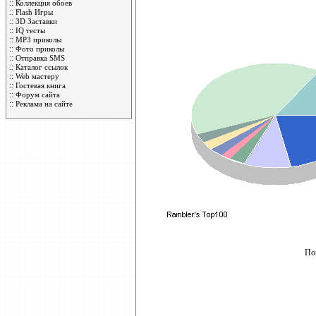
::
Коллекция обоев
::
Flash Игры
::
3D Заставки
::
IQ тесты
::
MP3 приколы
::
Фото приколы
::
Отправка SMS
::
Каталог ссылок
::
Web мастеру
::
Гостевая книга
::
Форум сайта
::
Реклама на сайте
По