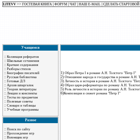
>>
|
|
|
|
LITEVV
ГОСТЕВАЯ КНИГА
ФОРУМ
ЧАТ
НАШ E-MAIL
СДЕЛАТЬ СТАРТОВОЙ
Учащимся
::
Коллекция рефератов
::
Школьные сочинения
::
Краткие содержания
::
Разборы стихов
::
1)
Биографии писателей
Образ Петра I в романе А.Н. Толстого "Петр I"
::
2)
Русская библиотека
Отношение народа и государства в романе А.Н. Т
::
3)
Готовые Д/З
Личность и история в романе А.Н. Толстого "Пе
::
4)
Архив шпаргалок
Образ царя-реформатора по роману А.Н. Толсто
::
5)
Теория литературы
Роль личности в истории по роману А.Н. Толсто
::
6)
Лекции и конспекты
Композиция и сюжет романа "Петр I"
::
Тесты по предметам
::
Полезные советы
::
Словари и таблицы
::
Учебные программы
Разное
::
Поиск по сайту
::
Прохождение игр
::
Взломщик игр