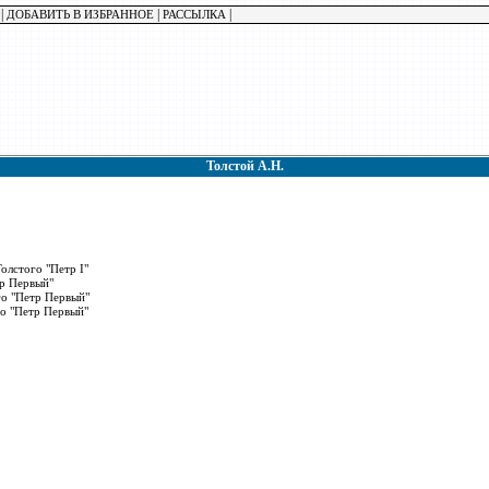
|
|
|
ДОБАВИТЬ В ИЗБРАННОЕ
РАССЫЛКА
Толстой А.Н.
олстого "Петр I"
тр Первый"
го "Петр Первый"
го "Петр Первый"