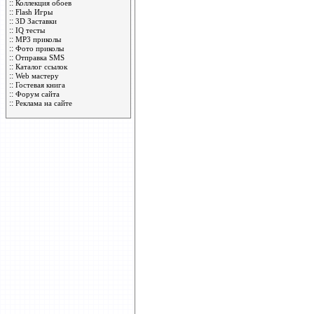
::
Коллекция обоев
::
Flash Игры
::
3D Заставки
::
IQ тесты
::
MP3 приколы
::
Фото приколы
::
Отправка SMS
::
Каталог ссылок
::
Web мастеру
::
Гостевая книга
::
Форум сайта
::
Реклама на сайте